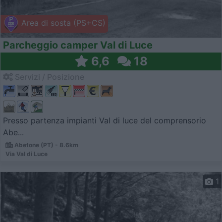
Area di sosta (PS+CS)
Parcheggio camper Val di Luce
6,6
18
Servizi / Posizione
Presso partenza impianti Val di luce del comprensorio
Abe...
Abetone (PT) - 8.6km
Via Val di Luce
1