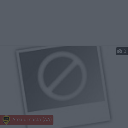
0
Area di sosta (AA)