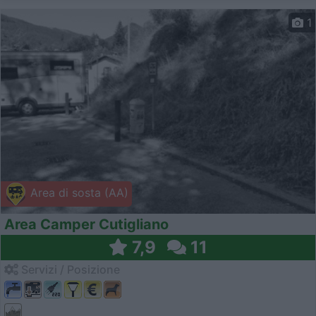
1
Area di sosta (AA)
Area Camper Cutigliano
7,9
11
Servizi / Posizione