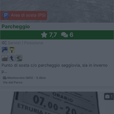
Area di sosta (PS)
Parcheggio
7,7
6
Servizi / Posizione
Punto di sosta c/o parcheggio seggiovia, sia in inverno
p...
Montecreto (MO) - 5.6km
Via del Parco
1