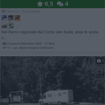
6,5
4
Servizi / Posizione
Nel Parco regionale del Corno alle Scale, area di sosta
c...
Lizzano in Belvedere (BO) - 11.6km
SP 71 - Loc. Beata Vergine Dell'Acero
1