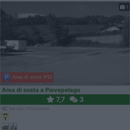
1
Area di sosta (PS)
Area di sosta a Pievepelago
7,7
3
Servizi / Posizione