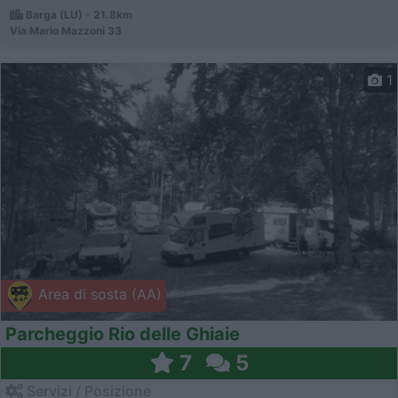
Barga (LU) - 21.8km
Via Mario Mazzoni 33
1
Area di sosta (AA)
Parcheggio Rio delle Ghiaie
7
5
Servizi / Posizione