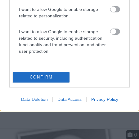
0
I want to allow Google to enable storage
related to personalization.
Dopo la stazione di servizio a destra, in ampio
parcheggi...
I want to allow Google to enable storage
Sestola (MO) - 6.7km
related to security, including authentication
Piazza Marchiani
functionality and fraud prevention, and other
user protection.
CONFIRM
Data Deletion
Data Access
Privacy Policy
0