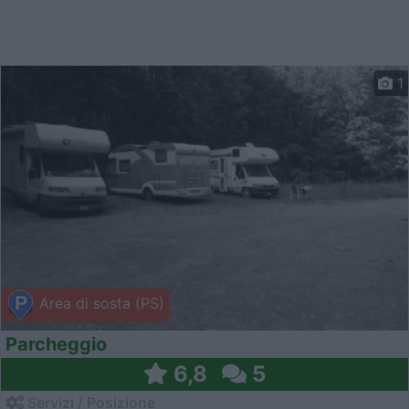
1
Area di sosta (PS)
Parcheggio
6,8
5
Servizi / Posizione