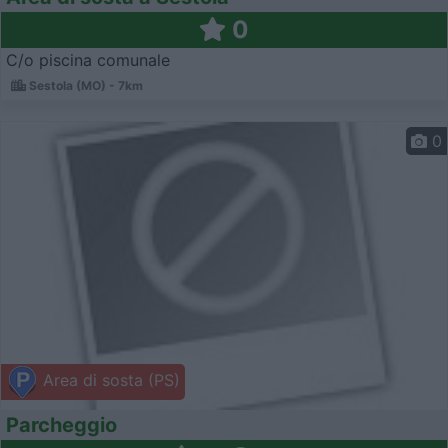
0
C/o piscina comunale
Sestola (MO) - 7km
0
Area di sosta (PS)
Parcheggio