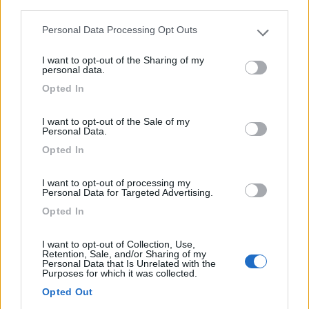
third parties.
1
Personal Data Processing Opt Outs
Please note that this website/app uses one or more Google
services and may gather and store information including but
I want to opt-out of the Sharing of my
not limited to your visit or usage behaviour. You may click to
personal data.
grant or deny consent to Google and its third-party tags to
Opted In
use your data for below specified purposes in below Google
consent section.
I want to opt-out of the Sale of my
Personal Data.
Opted In
I want to opt-out of processing my
Personal Data for Targeted Advertising.
Area di sosta (PS)
Opted In
Parcheggio camper
I want to opt-out of Collection, Use,
5,3
13
Retention, Sale, and/or Sharing of my
Personal Data that Is Unrelated with the
Servizi / Posizione
Purposes for which it was collected.
Opted Out