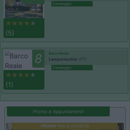
Campeggio
(5)
Barco Reale
8
Lamporecchio
(PT)
Campeggio
(1)
Promo e Appuntamenti
PROMO
Fino al 25/08/26