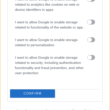
26/08/2021 8:04
kreos 3003
related to analytics like cookies on web or
device identifiers in apps.
Confermo area sosta ben segnalata in zona.
I want to allow Google to enable storage
Carico/scarico ed elettricità gratuiti e funzionanti.
related to functionality of the website or app.
Il piccolo paese si raggiunge a piedi.
I want to allow Google to enable storage
Posizione
Prezzo
Servizi
related to personalization.
04/04/2011 14:15
pio1948
I want to allow Google to enable storage
related to security, including authentication
functionality and fraud prevention, and other
user protection.
Posizione
Prezzo
Servizi
23/02/2010 9:04
delfi1909
CONFIRM
degliesposti andrea.allaccio elettrico rotto resto