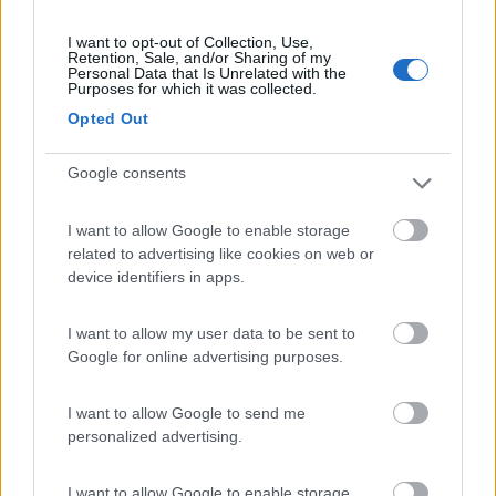
07/08/2022 18:35
MerlinoCamp
I want to opt-out of Collection, Use,
Retention, Sale, and/or Sharing of my
Personal Data that Is Unrelated with the
Purposes for which it was collected.
Ottima area sosta, essenziale. 4 posti camper, 2
allacci 220V. Ho dato 10 perché vicina ad una area
Opted Out
giochi, che per chi ha bambini è molto importante.
Google consents
Posizione
Servizi
I want to allow Google to enable storage
related to advertising like cookies on web or
13/05/2022 19:58
Steu851
device identifiers in apps.
Confermo quanto scritto da altri, ma stalli
I want to allow my user data to be sent to
occupati da auto. Non seguire il navigatore ma le
Google for online advertising purposes.
indicazioni per P camper
I want to allow Google to send me
personalized advertising.
Accessibilità
I want to allow Google to enable storage