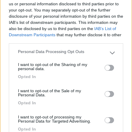
us or personal information disclosed to third parties prior to
your opt-out. You may separately opt-out of the further
Posto tranquillo con scarsi spazi, carico e corrente
disclosure of your personal information by third parties on the
gratis per 4 camper
IAB’s list of downstream participants. This information may
also be disclosed by us to third parties on the
IAB’s List of
Downstream Participants
that may further disclose it to other
Caratteristiche
Prezzo
Servizi
third parties.
Personal Data Processing Opt Outs
Please note that this website/app uses one or more Google
07/10/2022 16:02
riki57
services and may gather and store information including but
I want to opt-out of the Sharing of my
not limited to your visit or usage behaviour. You may click to
personal data.
Area sosta essenziale e gratuita, stalli occupati da
grant or deny consent to Google and its third-party tags to
Opted In
auto di famiglie che accompagnano figli a scuola,
use your data for below specified purposes in below Google
non c'è pace tutto il giorno causa scuole e campi
consent section.
I want to opt-out of the Sale of my
sportivi adiacenti, sconsigliato a chi cerca silenzio.
Personal Data.
Comunque complimenti allo sforzo del Comune,
Opted In
ma opterei per un altra posizione.
I want to opt-out of processing my
Personal Data for Targeted Advertising.
Caratteristiche
Gestione
Posizione
Prezzo
Opted In