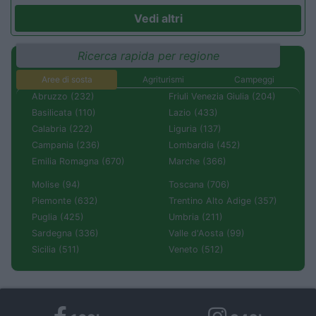
Vedi altri
Ricerca rapida per regione
Aree di sosta
Agriturismi
Campeggi
Abruzzo (232)
Friuli Venezia Giulia (204)
Basilicata (110)
Lazio (433)
Calabria (222)
Liguria (137)
Campania (236)
Lombardia (452)
Emilia Romagna (670)
Marche (366)
Molise (94)
Toscana (706)
Piemonte (632)
Trentino Alto Adige (357)
Puglia (425)
Umbria (211)
Sardegna (336)
Valle d'Aosta (99)
Sicilia (511)
Veneto (512)