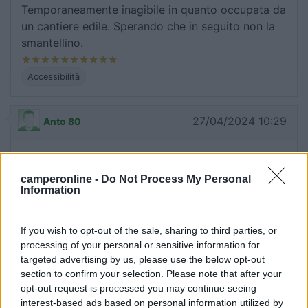
Temporaneamente inagibile in quanto occupata da
un cantiere edile. Sperando che in seguito non la
smantellino.
Accessibilità
27/04/2024 10:29
Anto 80
Ottima area sosta, confermo carico/scarico e luce
gratuiti. Bel paesino da visitare tranquillissimo. Se
camperonline -
Do Not Process My Personal
Information
devo trovare un difetto poca presenza di
marciapiedi per andate a visitare la chiesa di San
Jacopo consigliata.
If you wish to opt-out of the sale, sharing to third parties, or
processing of your personal or sensitive information for
targeted advertising by us, please use the below opt-out
Caratteristiche
Posizione
Prezzo
Servizi
section to confirm your selection. Please note that after your
opt-out request is processed you may continue seeing
23/04/2023 14:41
interest-based ads based on personal information utilized by
Giak25