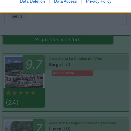
Data Deletion
Data Access
Privacy Policy
ok.20/02/
Servizi
Segnalati nei dintorni
Area Sosta La Cantina del Vino
9.7
Barga
(LU)
Area di sosta
(24)
Area sosta camper e caravan Il Serchio
7
Lucca
(LU)