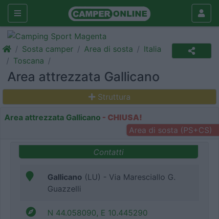
Sosta camper
Area di sosta
Italia
Toscana
Area attrezzata Gallicano
Struttura
Area attrezzata Gallicano
- CHIUSA!
Area di sosta (PS+CS)
Contatti
Gallicano
(LU) - Via Maresciallo G.
Guazzelli
N 44.058090, E 10.445290