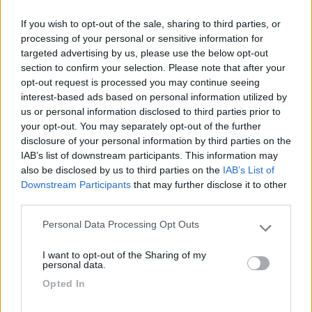
per il il traghetto per Rotterdam che ha l'imbarco a
If you wish to opt-out of the sale, sharing to third parties, or
400 metri dal parcheggio. Nonostante non vi sia
processing of your personal or sensitive information for
alcun cartello di divieto, non è consentito il
targeted advertising by us, please use the below opt-out
pernottamento, come abbiamo appreso da un
section to confirm your selection. Please note that after your
avviso lasciato sul parabbrezza dal Comune.
opt-out request is processed you may continue seeing
interest-based ads based on personal information utilized by
us or personal information disclosed to third parties prior to
Accessibilità
Caratteristiche
Gestione
Posizione
your opt-out. You may separately opt-out of the further
disclosure of your personal information by third parties on the
IAB’s list of downstream participants. This information may
27/05/2022 19:20
July04
also be disclosed by us to third parties on the
IAB’s List of
Downstream Participants
that may further disclose it to other
third parties.
Accessibilità
Caratteristiche
Gestione
Posizione
Personal Data Processing Opt Outs
Please note that this website/app uses one or more Google
services and may gather and store information including but
I want to opt-out of the Sharing of my
not limited to your visit or usage behaviour. You may click to
personal data.
Segnalati nei dintorni
grant or deny consent to Google and its third-party tags to
Opted In
use your data for below specified purposes in below Google
consent section.