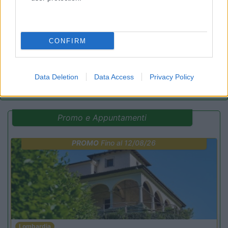
7.3
Baveno
(VB)
Campeggio
CONFIRM
(3)
Data Deletion
Data Access
Privacy Policy
Promo e Appuntamenti
PROMO
Fino al 12/08/26
Lombardia