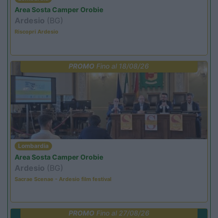
Area Sosta Camper Orobie
Ardesio
(BG)
Riscopri Ardesio
PROMO
Fino al 18/08/26
Lombardia
Area Sosta Camper Orobie
Ardesio
(BG)
Sacrae Scenae - Ardesio film festival
PROMO
Fino al 27/08/26