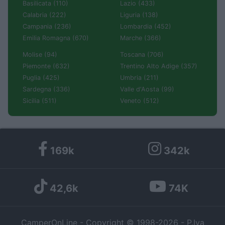
Basilicata (110)
Lazio (433)
Calabria (222)
Liguria (138)
Campania (236)
Lombardia (452)
Emilia Romagna (670)
Marche (366)
Molise (94)
Toscana (706)
Piemonte (632)
Trentino Alto Adige (357)
Puglia (425)
Umbria (211)
Sardegna (336)
Valle d'Aosta (99)
Sicilia (511)
Veneto (512)
169k
342k
42,6k
74K
CamperOnLine - Copyright © 1998-2026 - P.Iva