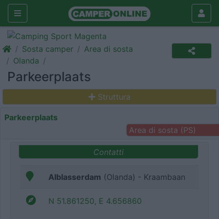
Sosta camper
Area di sosta
Olanda
Parkeerplaats
Struttura
Parkeerplaats
Area di sosta (PS)
Contatti
Alblasserdam
(Olanda) - Kraambaan
N 51.861250, E 4.656860