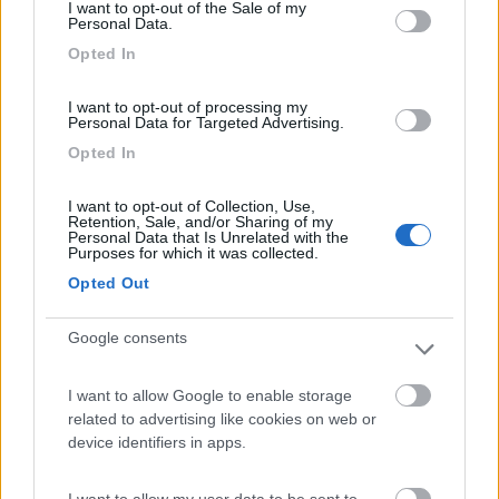
Card
Area camper Tschaval
I want to opt-out of the Sale of my
9
enefit
Personal Data.
Gressoney La Trinité
(AO)
Opted In
Area di sosta
I want to opt-out of processing my
Personal Data for Targeted Advertising.
Opted In
(54)
I want to opt-out of Collection, Use,
Retention, Sale, and/or Sharing of my
Personal Data that Is Unrelated with the
Camping International Touring
Purposes for which it was collected.
8.5
Sarre
(AO)
Opted Out
Campeggio
Google consents
I want to allow Google to enable storage
(6)
related to advertising like cookies on web or
device identifiers in apps.
Lazy Bee Camping Village - La Pinsa