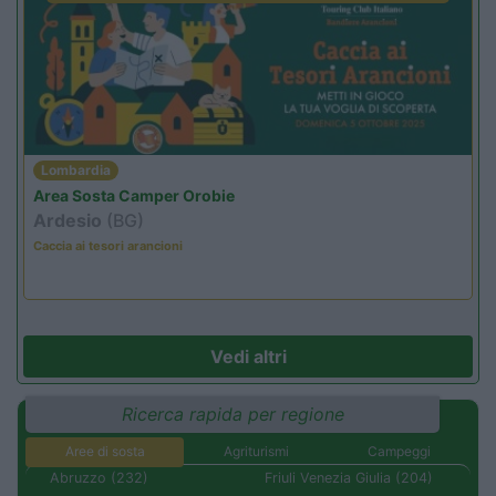
Lombardia
Area Sosta Camper Orobie
Ardesio
(BG)
Caccia ai tesori arancioni
Vedi altri
Ricerca rapida per regione
Aree di sosta
Agriturismi
Campeggi
Abruzzo (232)
Friuli Venezia Giulia (204)