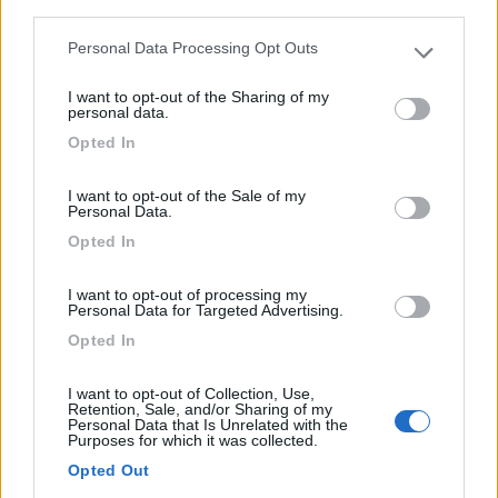
third parties.
Personal Data Processing Opt Outs
Please note that this website/app uses one or more Google
services and may gather and store information including but
I want to opt-out of the Sharing of my
not limited to your visit or usage behaviour. You may click to
personal data.
grant or deny consent to Google and its third-party tags to
Opted In
Area di sosta (PS+CS)
use your data for below specified purposes in below Google
consent section.
Parcheggio camper
I want to opt-out of the Sale of my
Personal Data.
7,2
4
Opted In
Servizi / Posizione
I want to opt-out of processing my
Personal Data for Targeted Advertising.
Opted In
Punto sosta in centro paese, con colonnine elettriche.
I want to opt-out of Collection, Use,
Jenne (RM) - 13.2km
Retention, Sale, and/or Sharing of my
Personal Data that Is Unrelated with the
Purposes for which it was collected.
1
Opted Out