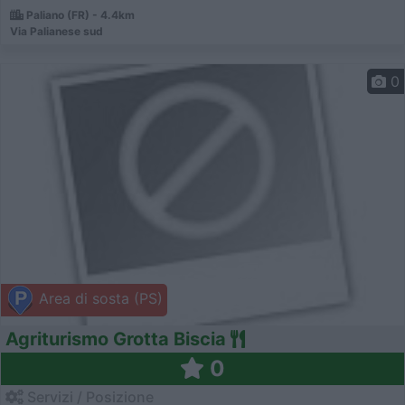
Paliano (FR) - 4.4km
Via Palianese sud
0
Area di sosta (PS)
Agriturismo Grotta Biscia
0
Servizi / Posizione