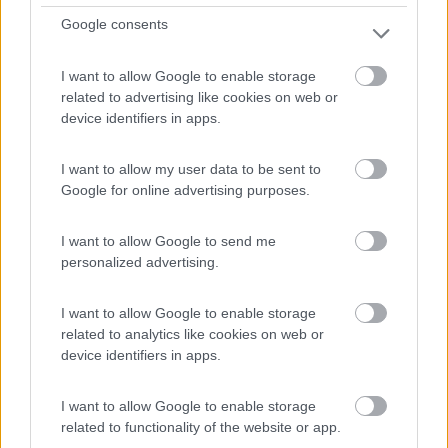
Google consents
I want to allow Google to enable storage
related to advertising like cookies on web or
device identifiers in apps.
I want to allow my user data to be sent to
Google for online advertising purposes.
Area di sosta (PS)
I want to allow Google to send me
Ostello Il Lescuso
personalized advertising.
4,8
4
Servizi / Posizione
I want to allow Google to enable storage
related to analytics like cookies on web or
device identifiers in apps.
A 2 km dal paese e a un passo dalla cascata di Trevi,
I want to allow Google to enable storage
nel...
related to functionality of the website or app.
Jenne (RM) - 13.3km