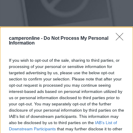
Area di sosta (PS)
camperonline -
Do Not Process My Personal
Information
Area di sosta a Segni
0
If you wish to opt-out of the sale, sharing to third parties, or
processing of your personal or sensitive information for
In parking illuminato c/o Chiesetta a ingresso paese
targeted advertising by us, please use the below opt-out
(acqua)
section to confirm your selection. Please note that after your
Segni (RM) - 13.2km
opt-out request is processed you may continue seeing
interest-based ads based on personal information utilized by
us or personal information disclosed to third parties prior to
1
your opt-out. You may separately opt-out of the further
disclosure of your personal information by third parties on the
IAB’s list of downstream participants. This information may
also be disclosed by us to third parties on the
IAB’s List of
Downstream Participants
that may further disclose it to other