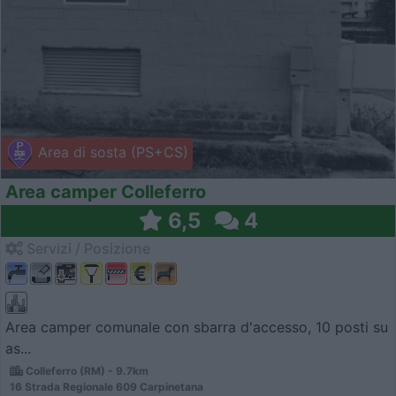
Area di sosta (PS+CS)
Area camper Colleferro
6,5
4
Servizi / Posizione
Area camper comunale con sbarra d'accesso, 10 posti su
as...
Colleferro (RM) - 9.7km
16 Strada Regionale 609 Carpinetana