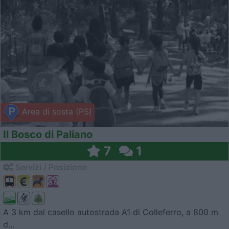
Area di sosta (PS)
Il Bosco di Paliano
7
1
Servizi / Posizione
A 3 km dal casello autostrada A1 di Colleferro, a 800 m
d...