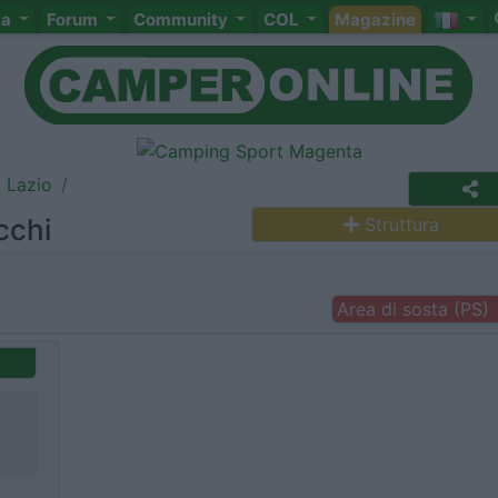
ta
Forum
Community
COL
Magazine
Lazio
cchi
Struttura
Area di sosta (PS)