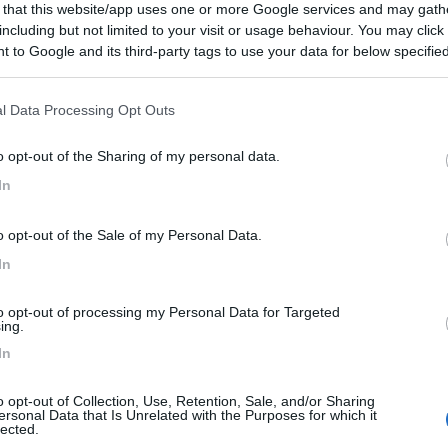
 that this website/app uses one or more Google services and may gath
co orario di 2 ore, comunque non abbastanza o appena
including but not limited to your visit or usage behaviour. You may click 
il caratteristico centro storico ma occhio...solo a chi ha una
 to Google and its third-party tags to use your data for below specifi
ogle consent section.
l Data Processing Opt Outs
Prezzo
o opt-out of the Sharing of my personal data.
:
02/07/2019 8:
In
o opt-out of the Sale of my Personal Data.
Prezzo
In
to opt-out of processing my Personal Data for Targeted
ing.
In
o opt-out of Collection, Use, Retention, Sale, and/or Sharing
ersonal Data that Is Unrelated with the Purposes for which it
lected.