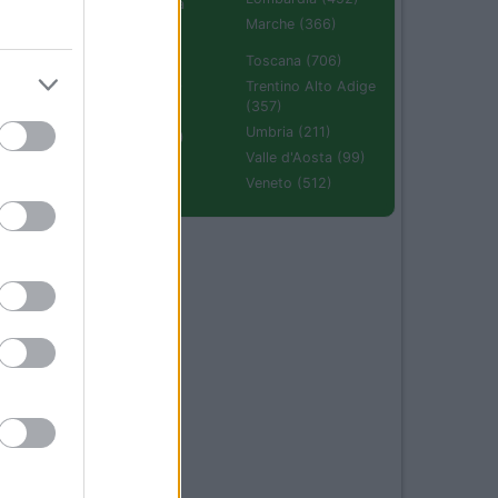
Emilia Romagna
(670)
Marche (366)
Molise (94)
Toscana (706)
Piemonte (632)
Trentino Alto Adige
(357)
Puglia (425)
Umbria (211)
Sardegna (336)
Valle d'Aosta (99)
Sicilia (511)
Veneto (512)