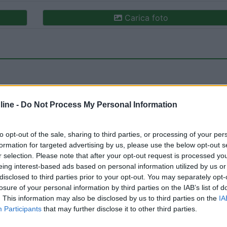
Carica foto
ine -
Do Not Process My Personal Information
to opt-out of the sale, sharing to third parties, or processing of your per
ioni:
Accessibilità (2)
Posizione (2)
Prezzo (2)
formation for targeted advertising by us, please use the below opt-out s
r selection. Please note that after your opt-out request is processed y
eing interest-based ads based on personal information utilized by us or
disclosed to third parties prior to your opt-out. You may separately opt-
29/03/2021 16:
losure of your personal information by third parties on the IAB’s list of
. This information may also be disclosed by us to third parties on the
IA
Participants
that may further disclose it to other third parties.
so assicurarvi che non è gratuito, la prima parte posta
 le strisce blu quindi si paga (poco ma si paga) il resto con