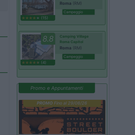
Roma
(RM)
Campeggio
(15)
8.8
Camping Village
Roma Capitol
Roma
(RM)
Campeggio
(4)
Promo e Appuntamenti
PROMO
Fino al 29/08/26