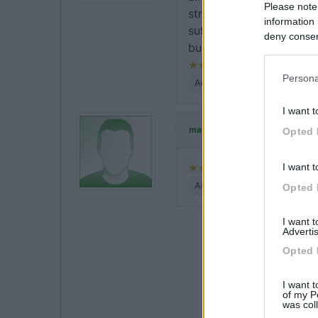
Please note
strisce bianche è a dis
information 
sufficiente per visitare 
deny consent
buona gamba in salita!
in below Go
Persona
Accessibilità
Posizione
I want t
ha commentato
marcovsc
Opted 
I want t
Accessibilità
Posizione
Opted 
I want 
Advertis
Opted 
I want t
of my P
was col