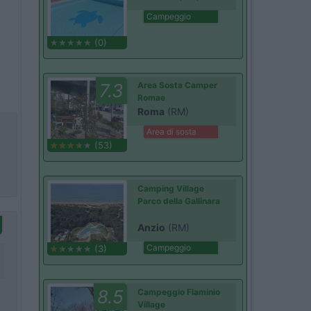
Campeggio
(0)
7.3
Area Sosta Camper
Romae
Roma
(RM)
Area di sosta
(53)
Camping Village
Parco della Gallinara
Anzio
(RM)
Campeggio
(3)
8.5
Campeggio Flaminio
Village