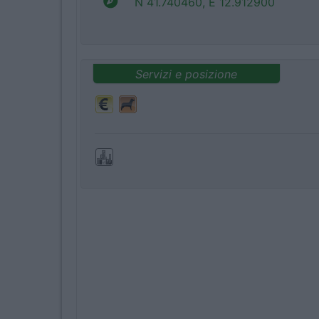
N 41.740460, E 12.912900
Servizi e posizione