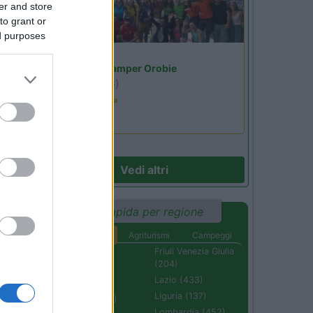
er and store
to grant or
ed purposes
Lombardia
Area Sosta Camper Orobie
Ardesio
(BG)
Ardesio in scatola
16
Vedi altri
Ricerca rapida per regione
Aree di sosta
Agriturismi
Campeggi
Abruzzo (232)
Friuli Venezia Giulia
(204)
Basilicata (110)
Lazio (433)
Calabria (222)
Liguria (137)
Campania (236)
Lombardia (452)