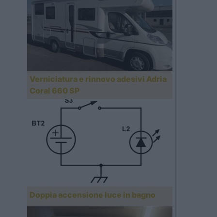
Verniciatura e rinnovo adesivi Adria
Coral 660 SP
Doppia accensione luce in bagno