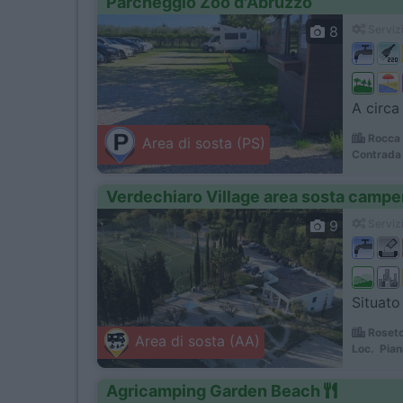
Parcheggio Zoo d'Abruzzo
8
Servizi
A circa
Rocca 
Area di sosta (PS)
Contrada 
Verdechiaro Village area sosta campe
9
Servizi
Situato
Roseto
Area di sosta (AA)
Loc. Pia
Agricamping Garden Beach