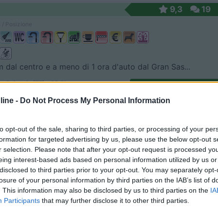
9,3
19
 / Posizione
m dal centro e a meno di 1 ora d'auto dal Gran Sas...
a Spiaggia (TE) - 35.2km
Disponibilità
 Acquaviva snc
ine -
Do Not Process My Personal Information
9,4
60
to opt-out of the sale, sharing to third parties, or processing of your per
 / Posizione
formation for targeted advertising by us, please use the below opt-out s
r selection. Please note that after your opt-out request is processed y
eing interest-based ads based on personal information utilized by us or
disclosed to third parties prior to your opt-out. You may separately opt-
 dal centro del paese e a 100 m dal mare, area sos...
losure of your personal information by third parties on the IAB’s list of
 degli Abruzzi (TE) - 36.1km
. This information may also be disclosed by us to third parties on the
IA
Disponibilità
are, snc - Fraz. Cologna Spiaggia
Participants
that may further disclose it to other third parties.