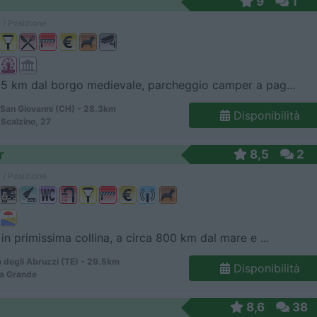
9
1
 / Posizione
 5 km dal borgo medievale, parcheggio camper a pag...
San Giovanni (CH) - 28.3km
Disponibilità
Scalzino, 27
r
8,5
2
 / Posizione
 in primissima collina, a circa 800 km dal mare e ...
 degli Abruzzi (TE) - 29.5km
Disponibilità
na Grande
8,6
38