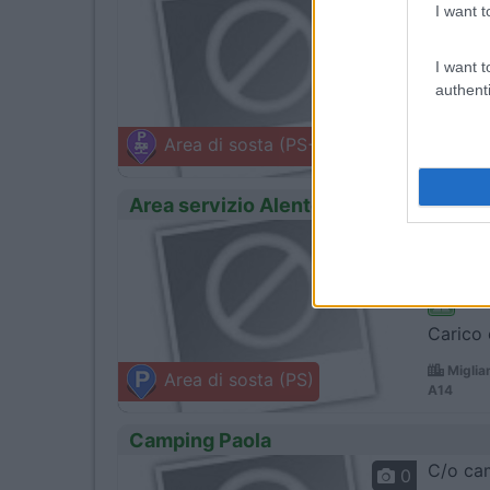
0
Servizi
I want t
I want t
authenti
A 800 m
Città 
Area di sosta (PS+CS)
Viale Mat
Area servizio Alento Est
0
Servizi
Carico 
Miglia
Area di sosta (PS)
A14
Camping Paola
C/o cam
0