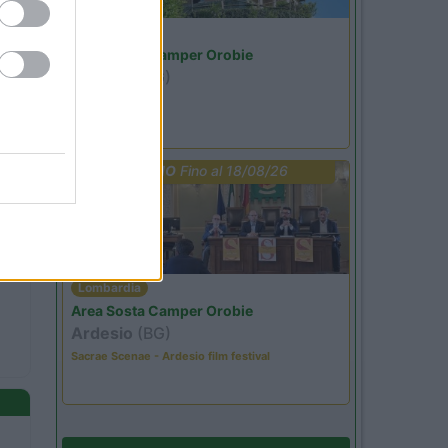
Lombardia
Area Sosta Camper Orobie
Ardesio
(BG)
Riscopri Ardesio
PROMO
Fino al 18/08/26
Lombardia
Area Sosta Camper Orobie
Ardesio
(BG)
Sacrae Scenae - Ardesio film festival