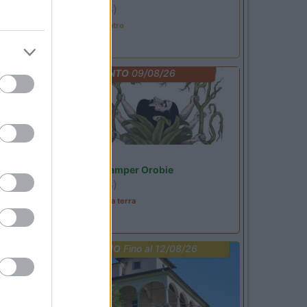
Ardesio
(BG)
Incontri con il teatro
EVENTO
09/08/26
Lombardia
Area Sosta Camper Orobie
Ardesio
(BG)
A levar l'ombra da terra
PROMO
Fino al 12/08/26