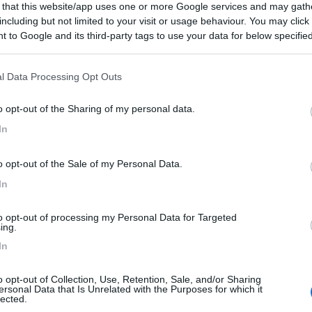
9
6
 that this website/app uses one or more Google services and may gath
including but not limited to your visit or usage behaviour. You may click 
 / Posizione
 to Google and its third-party tags to use your data for below specifi
ogle consent section.
l Data Processing Opt Outs
 700 m dal centro, l'azienda agricola biologica di...
Stefano di Sessanio (AQ) - 48.5km
o opt-out of the Sharing of my personal data.
Disponibilità
ago
In
8,8
6
o opt-out of the Sale of my Personal Data.
 / Posizione
In
to opt-out of processing my Personal Data for Targeted
ing.
l centro, parcheggio misto auto, bus e camper, gra...
In
a (PE) - 1.4km
torio Emanuele II, 358
o opt-out of Collection, Use, Retention, Sale, and/or Sharing
ersonal Data that Is Unrelated with the Purposes for which it
lected.
6,7
6