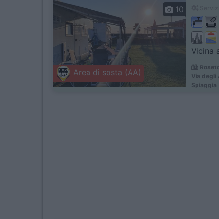
10
Servizi
Vicina 
Roseto
Area di sosta (AA)
Via degli
Spiaggia