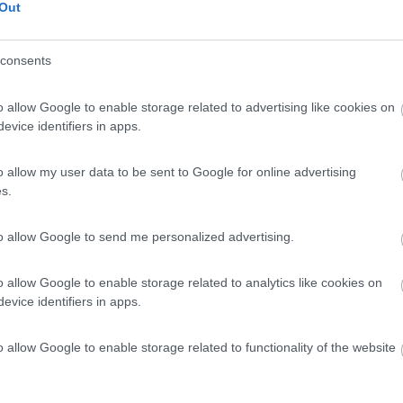
Out
 / Posizione
consents
gio del centro commerciale Porto Allegro, ampio, i...
o allow Google to enable storage related to advertising like cookies on
evice identifiers in apps.
ilvano (PE) - 8.5km
to D' Andrea, 1
o allow my user data to be sent to Google for online advertising
8
1
s.
 / Posizione
to allow Google to send me personalized advertising.
o allow Google to enable storage related to analytics like cookies on
me B&B Ristorante e nota come pensione per animali...
evice identifiers in apps.
re (PE) - 8.5km
is Monte, 60
o allow Google to enable storage related to functionality of the website
6,3
3