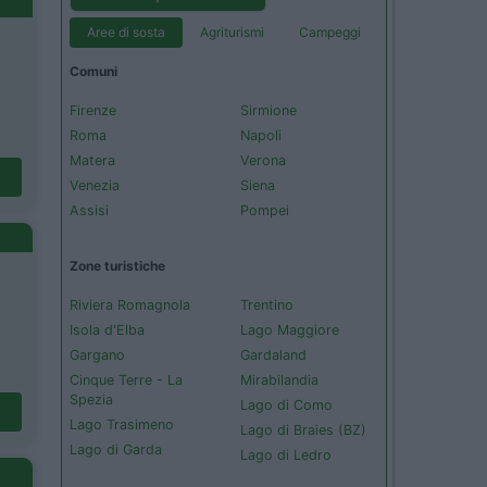
Aree di sosta
Agriturismi
Campeggi
Comuni
Firenze
Sirmione
Roma
Napoli
Matera
Verona
Venezia
Siena
Assisi
Pompei
Zone turistiche
Riviera Romagnola
Trentino
Isola d'Elba
Lago Maggiore
Gargano
Gardaland
Cinque Terre - La
Mirabilandia
Spezia
Lago di Como
Lago Trasimeno
Lago di Braies (BZ)
Lago di Garda
Lago di Ledro