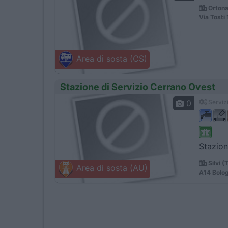
Ortona
Via Tosti 
Area di sosta (CS)
Stazione di Servizio Cerrano Ovest
0
Servizi
Stazion
Silvi (
Area di sosta (AU)
A14 Bolo