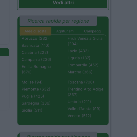
Vedi altri
Ricerca rapida per regione
Aree di sosta
Agriturismi
Campeggi
Abruzzo (232)
Friuli Venezia Giulia
(204)
Basilicata (110)
Lazio (433)
Calabria (222)
Liguria (137)
Campania (236)
Lombardia (452)
Emilia Romagna
(670)
Marche (366)
Molise (94)
Toscana (706)
Piemonte (632)
Trentino Alto Adige
(357)
Puglia (425)
Umbria (211)
Sardegna (336)
Valle d'Aosta (99)
Sicilia (511)
Veneto (512)