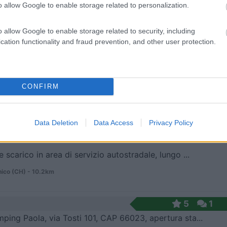
 / Posizione
o allow Google to enable storage related to personalization.
o allow Google to enable storage related to security, including
cation functionality and fraud prevention, and other user protection.
 dal mare, area all'interno di un rimessaggio camp...
Sant'Angelo (PE) - 9.3km
rino 25-27
CONFIRM
8
1
 / Posizione
Data Deletion
Data Access
Privacy Policy
e scarico in area di servizio autostradale, lungo ...
nico (CH) - 10.2km
5
1
ping Paola, via Tosti 101, CAP 66023, apertura sta...