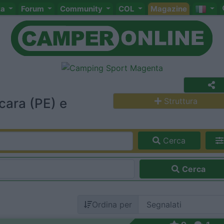
ta
Forum
Community
COL
Magazine
cara (PE) e
Struttura
Cerca
Cerca
Ordina per