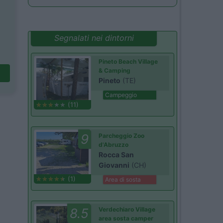
Segnalati nei dintorni
Pineto Beach Village
& Camping
Pineto
(TE)
Campeggio
(11)
9
Parcheggio Zoo
d'Abruzzo
Rocca San
Giovanni
(CH)
(1)
Area di sosta
8.5
Verdechiaro Village
area sosta camper