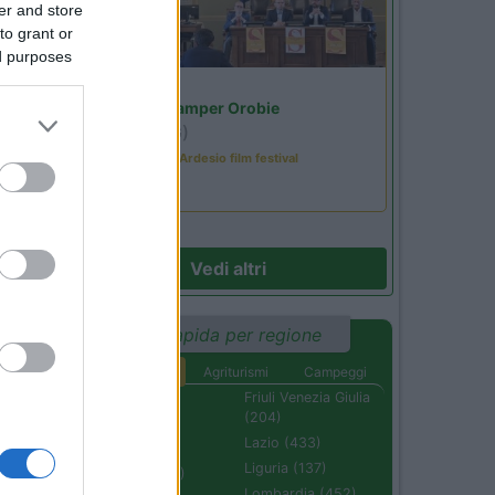
er and store
to grant or
ed purposes
.
Lombardia
Area Sosta Camper Orobie
Ardesio
(BG)
Sacrae Scenae - Ardesio film festival
Vedi altri
Ricerca rapida per regione
Aree di sosta
Agriturismi
Campeggi
Abruzzo (232)
Friuli Venezia Giulia
(204)
Basilicata (110)
Lazio (433)
Calabria (222)
Liguria (137)
Campania (236)
Lombardia (452)