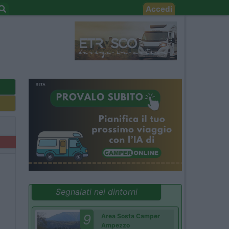
Accedi
Segnalati nei dintorni
9
Area Sosta Camper
Ampezzo