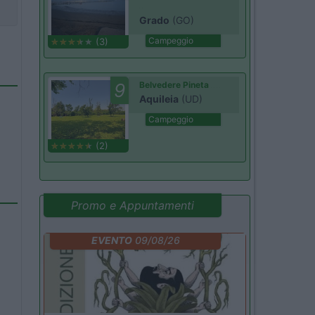
Grado
(GO)
Campeggio
(3)
9
Belvedere Pineta
Aquileia
(UD)
Campeggio
(2)
Promo e Appuntamenti
EVENTO
09/08/26