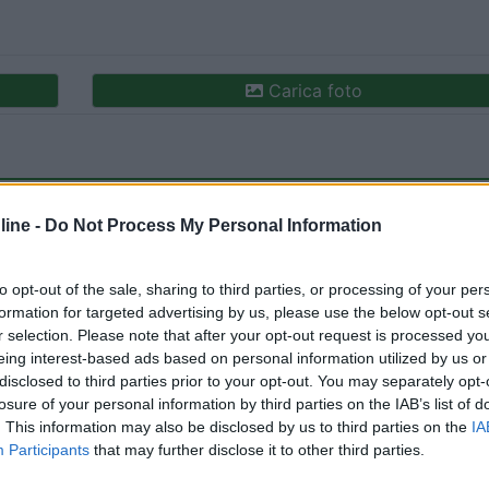
Carica foto
ine -
Do Not Process My Personal Information
to opt-out of the sale, sharing to third parties, or processing of your per
formation for targeted advertising by us, please use the below opt-out s
r selection. Please note that after your opt-out request is processed y
ioni:
eing interest-based ads based on personal information utilized by us or
ia (1)
Servizi (1)
Mostra tutto
disclosed to third parties prior to your opt-out. You may separately opt-
losure of your personal information by third parties on the IAB’s list of
. This information may also be disclosed by us to third parties on the
IA
Participants
that may further disclose it to other third parties.
:
29/09/2023 11: