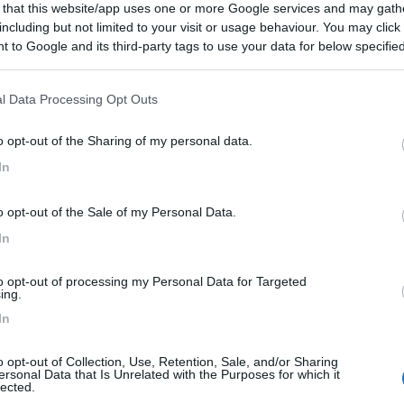
 that this website/app uses one or more Google services and may gath
including but not limited to your visit or usage behaviour. You may click 
 sosta. Possibilità di allaccio elettrico e carico acqua,
 to Google and its third-party tags to use your data for below specifi
ulo tipo cantiere, ma pulito. Il tutto di recente costruzione
ogle consent section.
mità del lago. Se avesse anche la possibilità di scaricare,
l Data Processing Opt Outs
ù.
o opt-out of the Sharing of my personal data.
Pulizia
Servizi
In
o opt-out of the Sale of my Personal Data.
In
to opt-out of processing my Personal Data for Targeted
ing.
In
o opt-out of Collection, Use, Retention, Sale, and/or Sharing
ersonal Data that Is Unrelated with the Purposes for which it
lected.