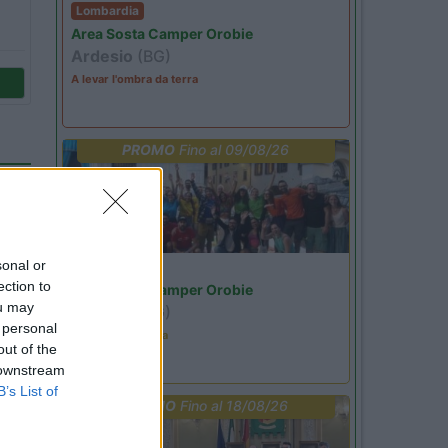
Lombardia
Area Sosta Camper Orobie
Ardesio
(BG)
A levar l'ombra da terra
PROMO
Fino al 09/08/26
sonal or
Lombardia
ection to
Area Sosta Camper Orobie
ou may
Ardesio
(BG)
 personal
Ardesio in scatola
out of the
 downstream
B’s List of
PROMO
Fino al 18/08/26
13