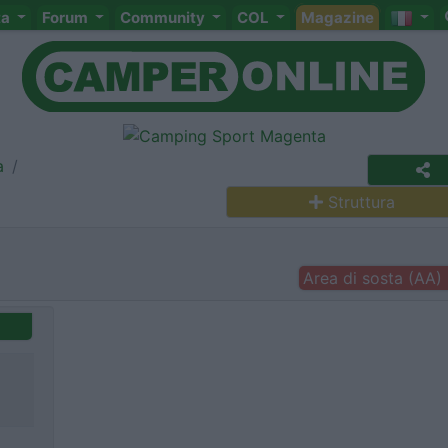
ta
Forum
Community
COL
Magazine
a
Struttura
Area di sosta (AA)