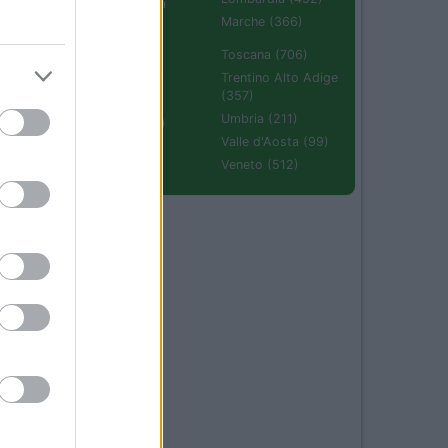
Emilia Romagna
(670)
Marche (366)
Molise (94)
Toscana (706)
Piemonte (632)
Trentino Alto Adige
(357)
Puglia (425)
Umbria (211)
Sardegna (336)
Valle d'Aosta (99)
Sicilia (511)
Veneto (512)