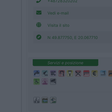
+48728320202
Vedi e-mail
Visita il sito
N 49.877750, E 20.067710
Servizi e posizione