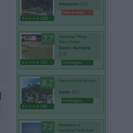
Ampezzo
(UD)
Area di sosta
(20)
7.7
Camping Village
Mare Pineta
Duino-Aurisina
(TS)
(12)
Campeggio
8.2
Caravan Park Sexten
Sesto
(BZ)
Campeggio
(18)
7.3
Residence &
Camping Punta Spin