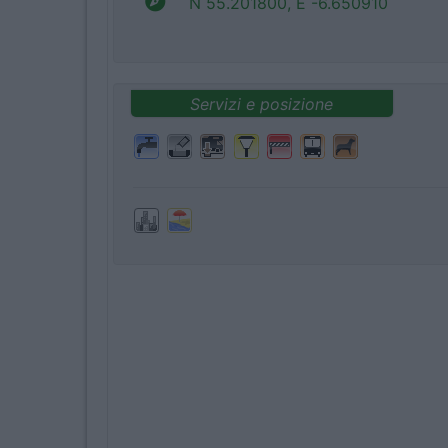
N 55.201800, E -6.650910
Servizi e posizione