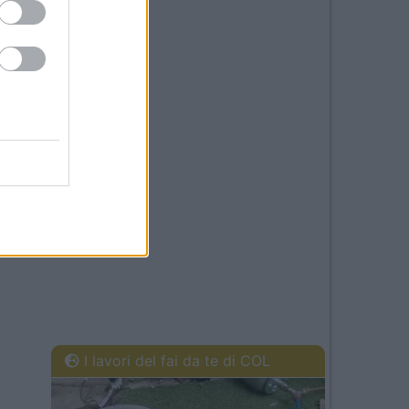
I lavori del fai da te di COL