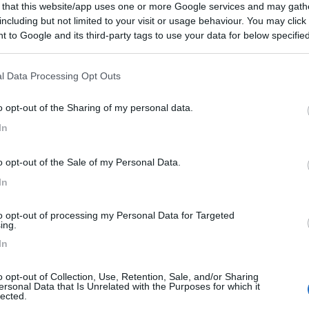
 that this website/app uses one or more Google services and may gath
he
Posizione
Prezzo
including but not limited to your visit or usage behaviour. You may click 
 to Google and its third-party tags to use your data for below specifi
ogle consent section.
l Data Processing Opt Outs
o opt-out of the Sharing of my personal data.
In
o opt-out of the Sale of my Personal Data.
In
to opt-out of processing my Personal Data for Targeted
ing.
In
o opt-out of Collection, Use, Retention, Sale, and/or Sharing
ersonal Data that Is Unrelated with the Purposes for which it
lected.