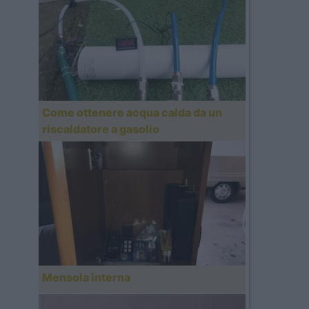
Come ottenere acqua calda da un
riscaldatore a gasolio
Mensola interna