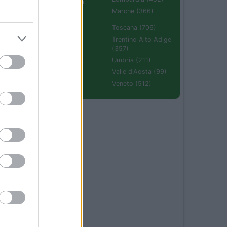
Emilia Romagna
(670)
Marche (366)
Molise (94)
Toscana (706)
Piemonte (632)
Trentino Alto Adige
(357)
Puglia (425)
Umbria (211)
Sardegna (336)
Valle d'Aosta (99)
Sicilia (511)
Veneto (512)