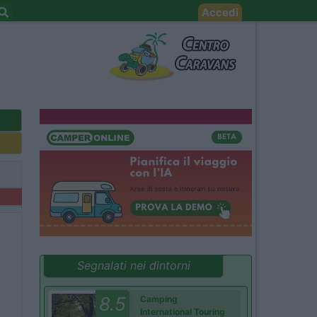
Accedi
Segnalati nei dintorni
8.5
Camping
International Touring