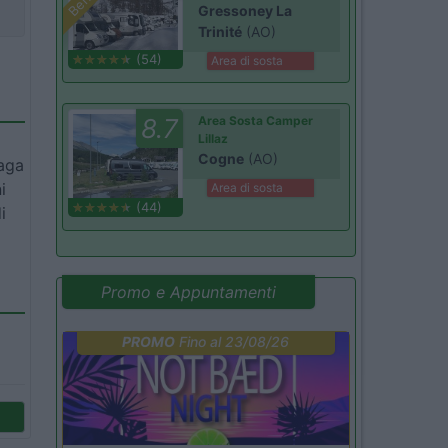
Gressoney La
Trinité
(AO)
(54)
Area di sosta
8.7
Area Sosta Camper
Lillaz
Cogne
(AO)
paga
i
Area di sosta
(44)
i
Promo e Appuntamenti
PROMO
Fino al 23/08/26