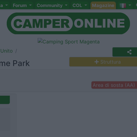
ta
Forum
Community
COL
Magazine
Unito
ome Park
Struttura
Area di sosta (AA)