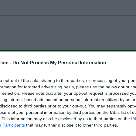
ioni:
ine -
Do Not Process My Personal Information
sizione (1)
Prezzo (1)
Mostra tutto
to opt-out of the sale, sharing to third parties, or processing of your per
formation for targeted advertising by us, please use the below opt-out s
r selection. Please note that after your opt-out request is processed y
29/07/2017 13:
eing interest-based ads based on personal information utilized by us or
disclosed to third parties prior to your opt-out. You may separately opt-
losure of your personal information by third parties on the IAB’s list of
ando da Bushmills. E' inserita in un grande parcheggio
. This information may also be disclosed by us to third parties on the
IA
fare CS gratuitamente, non so se tranquilla per la notte da
Participants
that may further disclose it to other third parties.
sostato