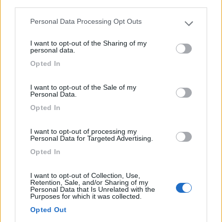
third parties.
Rimini (RN) - 2.7km
Via C. Colombo 4
Personal Data Processing Opt Outs
Please note that this website/app uses one or more Google
services and may gather and store information including but
I want to opt-out of the Sharing of my
not limited to your visit or usage behaviour. You may click to
0
personal data.
grant or deny consent to Google and its third-party tags to
Opted In
use your data for below specified purposes in below Google
consent section.
I want to opt-out of the Sale of my
Personal Data.
Opted In
I want to opt-out of processing my
Personal Data for Targeted Advertising.
Opted In
Area di sosta (PS)
I want to opt-out of Collection, Use,
Retention, Sale, and/or Sharing of my
Area di sosta a Rimini
Personal Data that Is Unrelated with the
Purposes for which it was collected.
0
Opted Out
In loc. Miramare, dietro il camping 'Maximum'