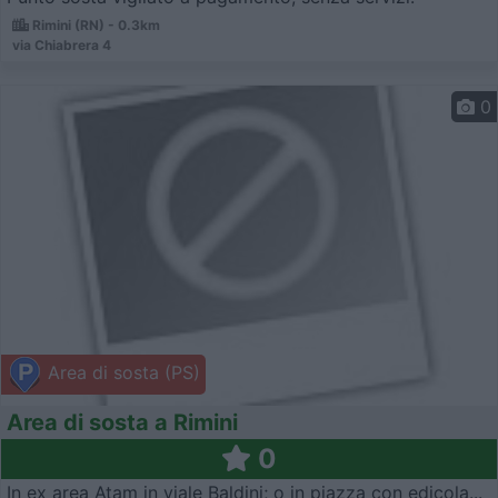
Rimini (RN) - 0.3km
via Chiabrera 4
0
Area di sosta (PS)
Area di sosta a Rimini
0
In ex area Atam in viale Baldini; o in piazza con edicola...