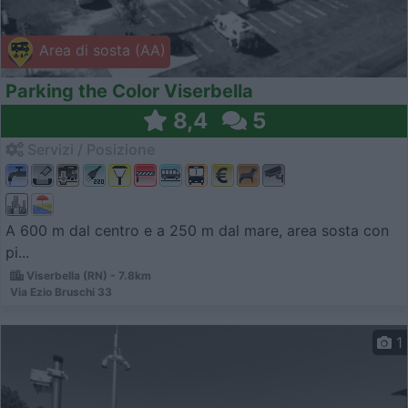
Area di sosta (AA)
Parking the Color Viserbella
8,4
5
Servizi / Posizione
A 600 m dal centro e a 250 m dal mare, area sosta con
pi...
Viserbella (RN) - 7.8km
Via Ezio Bruschi 33
1