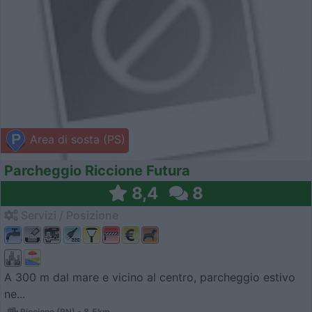
Area di sosta (PS)
Parcheggio Riccione Futura
8,4
8
Servizi / Posizione
A 300 m dal mare e vicino al centro, parcheggio estivo
ne...
Riccione (RN) - 8.5km