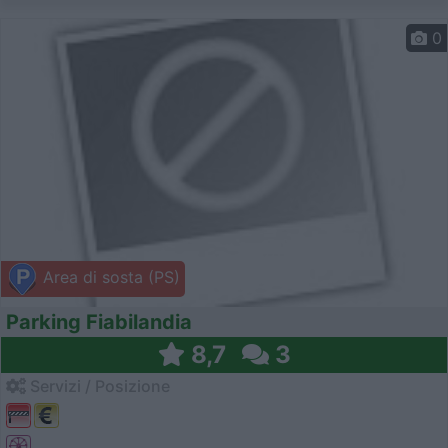
0
Area di sosta (PS)
Parking Fiabilandia
8,7
3
Servizi / Posizione