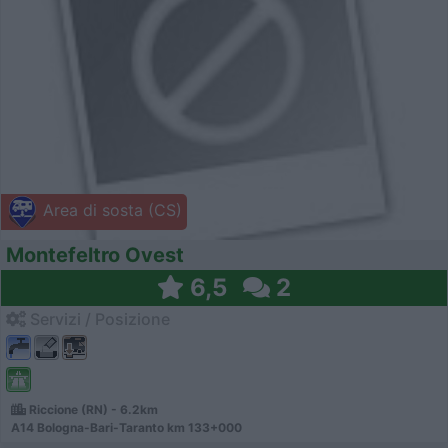
Area di sosta (CS)
Montefeltro Ovest
6,5
2
Servizi / Posizione
Riccione (RN) - 6.2km
A14 Bologna-Bari-Taranto km 133+000