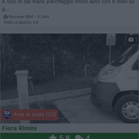
A 500 m dal mare, parcheggio misto auto con 8 stalli su
g...
Riccione (RN) - 5.2km
Viale La Spezia, 24
1
Area di sosta (CS)
Fiera Rimini
5,8
4