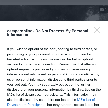
1
camperonline -
Do Not Process My Personal
Information
If you wish to opt-out of the sale, sharing to third parties, or
processing of your personal or sensitive information for
targeted advertising by us, please use the below opt-out
section to confirm your selection. Please note that after your
Area di sosta (PS+CS)
opt-out request is processed you may continue seeing
interest-based ads based on personal information utilized by
Parking
us or personal information disclosed to third parties prior to
your opt-out. You may separately opt-out of the further
5,8
4
disclosure of your personal information by third parties on the
Servizi / Posizione
IAB’s list of downstream participants. This information may
also be disclosed by us to third parties on the
IAB’s List of
Downstream Participants
that may further disclose it to other
In zona Fiera (c/o SIP, Viale Valturio, Viale Roma, Ponte...