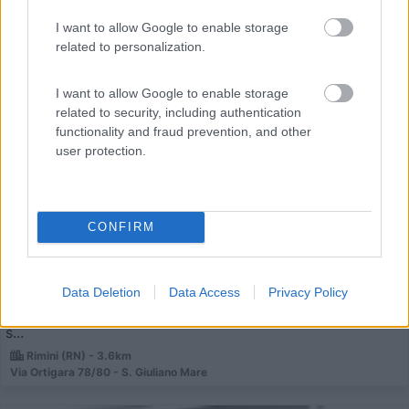
I want to allow Google to enable storage
related to personalization.
I want to allow Google to enable storage
related to security, including authentication
Area di sosta (AA)
functionality and fraud prevention, and other
user protection.
Nautiparking
6,5
25
CONFIRM
Servizi / Posizione
Data Deletion
Data Access
Privacy Policy
A poca distanza dal mare e dal centro, area attrezzata,
s...
Rimini (RN) - 3.6km
Via Ortigara 78/80 - S. Giuliano Mare