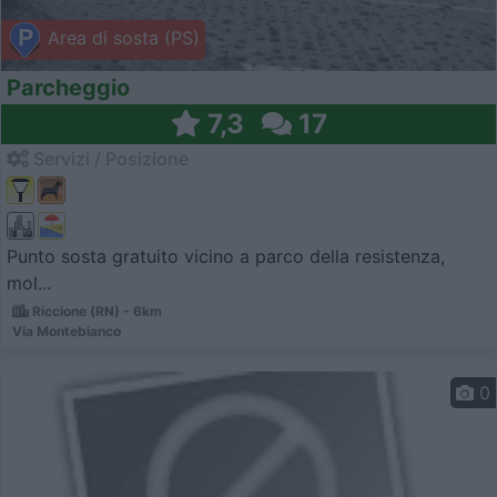
Area di sosta (PS)
Parcheggio
7,3
17
Servizi / Posizione
Punto sosta gratuito vicino a parco della resistenza,
mol...
Riccione (RN) - 6km
Via Montebianco
0