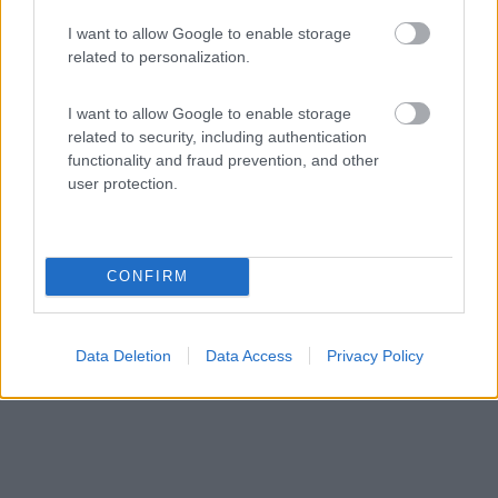
Area di sosta (PS)
I want to allow Google to enable storage
related to personalization.
Parcheggio Piazza Rabin
7,4
28
I want to allow Google to enable storage
Servizi / Posizione
related to security, including authentication
functionality and fraud prevention, and other
user protection.
A 50 metri dalla piazza Prato della Vall, parcheggio
vide...
CONFIRM
Padova (PD) - 15.2km
Piazza Isac Rabin
Data Deletion
Data Access
Privacy Policy