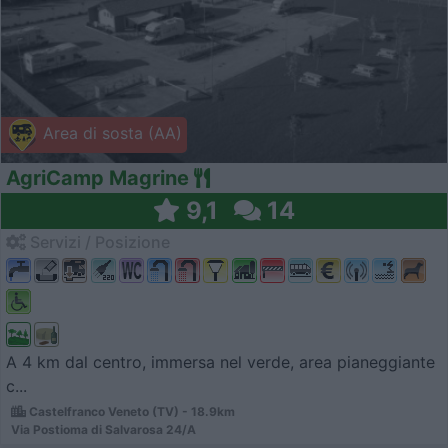
Area di sosta (AA)
AgriCamp Magrine
9,1
14
Servizi / Posizione
A 4 km dal centro, immersa nel verde, area pianeggiante
c...
Castelfranco Veneto (TV) - 18.9km
Via Postioma di Salvarosa 24/A