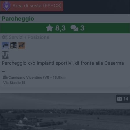
Area di sosta (PS+CS)
Parcheggio
8,3
3
Servizi / Posizione
Parcheggio c/o impianti sportivi, di fronte alla Caserma
...
Camisano Vicentino (VI) - 18.9km
Via Stadio 15
14