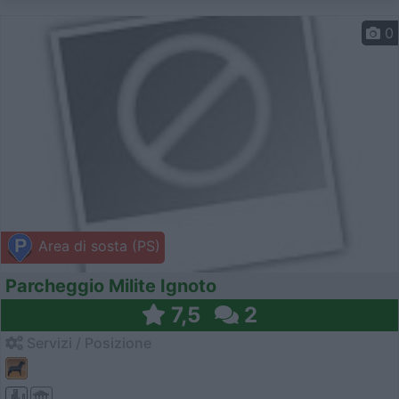
0
Area di sosta (PS)
Parcheggio Milite Ignoto
7,5
2
Servizi / Posizione