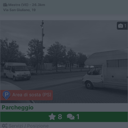
Mestre (VE) - 26.3km
Via San Giuliano, 19
1
Area di sosta (PS)
Parcheggio
8
1
Servizi / Posizione