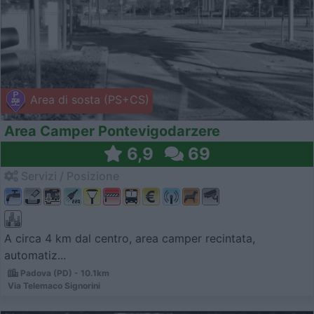
Area di sosta (PS+CS)
Area Camper Pontevigodarzere
6,9
69
Servizi / Posizione
A circa 4 km dal centro, area camper recintata,
automatiz...
Padova (PD) - 10.1km
Via Telemaco Signorini