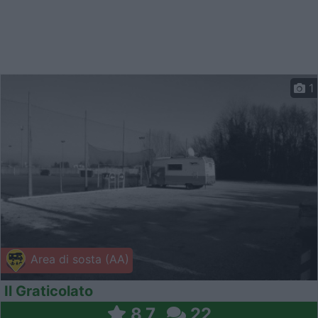
1
Area di sosta (AA)
Il Graticolato
8,7
22