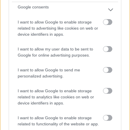
10
1
Google consents
Servizi / Posizione
I want to allow Google to enable storage
related to advertising like cookies on web or
device identifiers in apps.
In centro al borgo di Bosco e a 30’ a piedi da Rubano, ...
Rubano (PD) - 14.9km
Via Cavallotto - loc. Bosco
I want to allow my user data to be sent to
Google for online advertising purposes.
1
I want to allow Google to send me
personalized advertising.
I want to allow Google to enable storage
related to analytics like cookies on web or
device identifiers in apps.
I want to allow Google to enable storage
related to functionality of the website or app.