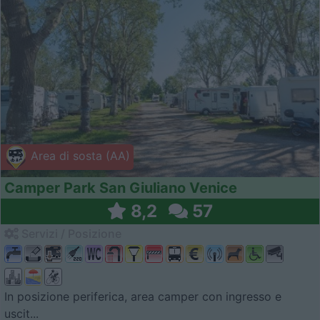
Area di sosta (AA)
Camper Park San Giuliano Venice
8,2
57
Servizi / Posizione
In posizione periferica, area camper con ingresso e
uscit...