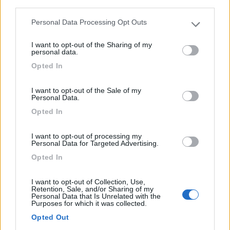
third parties.
Nei pressi del ristorante Lago al Boschetto Carpfishing,
...
Personal Data Processing Opt Outs
Please note that this website/app uses one or more Google
Piombino Dese (PD) - 13.4km
services and may gather and store information including but
Via Montegrappa 1/3
I want to opt-out of the Sharing of my
not limited to your visit or usage behaviour. You may click to
personal data.
grant or deny consent to Google and its third-party tags to
Opted In
1
use your data for below specified purposes in below Google
consent section.
I want to opt-out of the Sale of my
Personal Data.
Opted In
I want to opt-out of processing my
Personal Data for Targeted Advertising.
Opted In
I want to opt-out of Collection, Use,
Retention, Sale, and/or Sharing of my
Area di sosta (PS)
Personal Data that Is Unrelated with the
Purposes for which it was collected.
Parcheggio
Opted Out