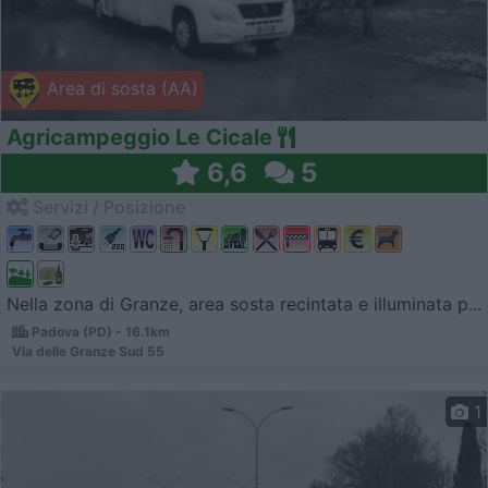
Area di sosta (AA)
Agricampeggio Le Cicale
6,6
5
Servizi / Posizione
Nella zona di Granze, area sosta recintata e illuminata p...
Padova (PD) - 16.1km
Via delle Granze Sud 55
1