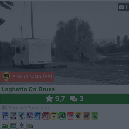
1
Area di sosta (AA)
Laghetto Ca' Brusà
9,7
3
Servizi / Posizione