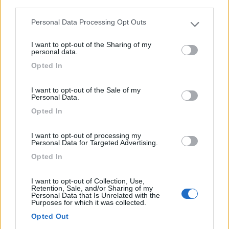
third parties.
Personal Data Processing Opt Outs
Please note that this website/app uses one or more Google
services and may gather and store information including but
I want to opt-out of the Sharing of my
not limited to your visit or usage behaviour. You may click to
personal data.
grant or deny consent to Google and its third-party tags to
Opted In
use your data for below specified purposes in below Google
Area di sosta (PS+CS)
consent section.
I want to opt-out of the Sale of my
Personal Data.
Area camper
Opted In
3,9
19
Servizi / Posizione
I want to opt-out of processing my
Personal Data for Targeted Advertising.
Opted In
Vicino alla Comunità Montana: da Foligno su SS 3 uscita
I want to opt-out of Collection, Use,
Retention, Sale, and/or Sharing of my
...
Personal Data that Is Unrelated with the
Purposes for which it was collected.
Spoleto (PG) - 8.8km
Via dei Filosofi - Campo Boario
Opted Out