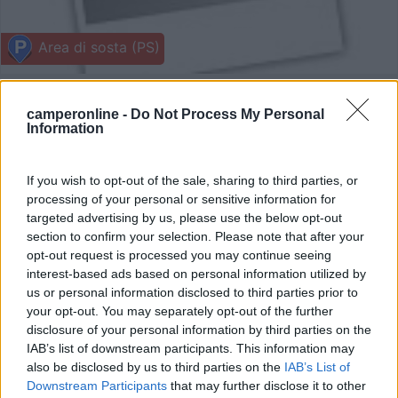
Area di sosta (PS)
Area di sosta a Spoleto
6
1
camperonline -
Do Not Process My Personal
Information
Servizi / Posizione
If you wish to opt-out of the sale, sharing to third parties, or
processing of your personal or sensitive information for
targeted advertising by us, please use the below opt-out
Nei pressi della statale (Strada Romana), nel parcheggio
section to confirm your selection. Please note that after your
...
opt-out request is processed you may continue seeing
Spoleto (PG) - 7.9km
interest-based ads based on personal information utilized by
us or personal information disclosed to third parties prior to
your opt-out. You may separately opt-out of the further
1
disclosure of your personal information by third parties on the
IAB’s list of downstream participants. This information may
also be disclosed by us to third parties on the
IAB’s List of
Downstream Participants
that may further disclose it to other