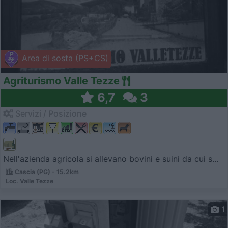
Area di sosta (PS+CS)
Agriturismo Valle Tezze
6,7
3
Servizi / Posizione
Nell'azienda agricola si allevano bovini e suini da cui s...
Cascia (PG) - 15.2km
Loc. Valle Tezze
1