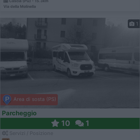
Cascia (PG) - 15.3km
Via della Molinella
1
Area di sosta (PS)
Parcheggio
10
1
Servizi / Posizione