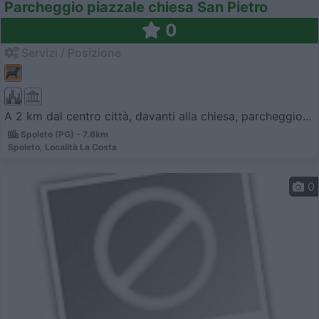
Parcheggio piazzale chiesa San Pietro
0
Servizi / Posizione
A 2 km dal centro città, davanti alla chiesa, parcheggio...
Spoleto (PG) - 7.8km
Spoleto, Località La Costa
0