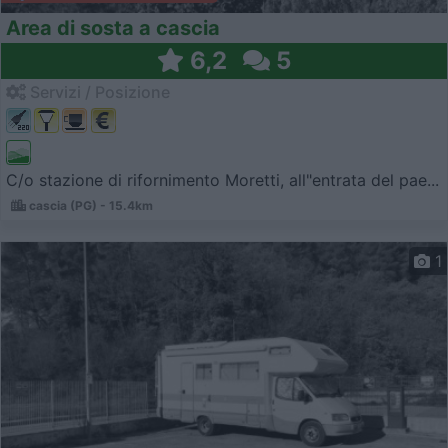
Area di sosta a cascia
6,2
5
Servizi / Posizione
C/o stazione di rifornimento Moretti, all"entrata del pae...
cascia (PG) - 15.4km
1