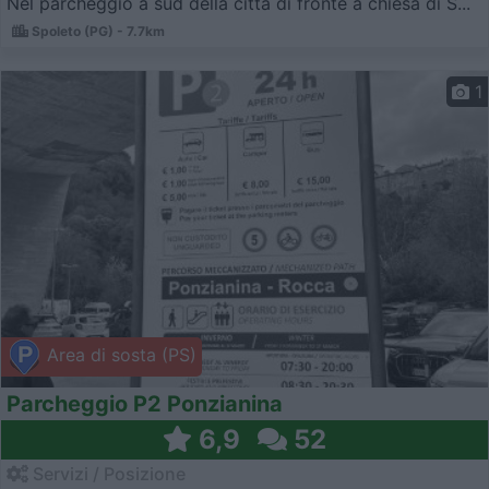
Nel parcheggio a sud della città di fronte a chiesa di S...
Spoleto (PG) - 7.7km
1
Area di sosta (PS)
Parcheggio P2 Ponzianina
6,9
52
Servizi / Posizione