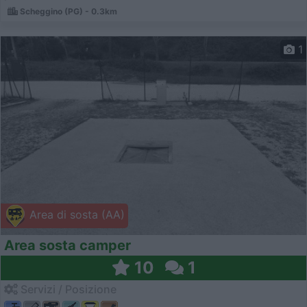
Scheggino (PG) - 0.3km
1
Area di sosta (AA)
Area sosta camper
10
1
Servizi / Posizione