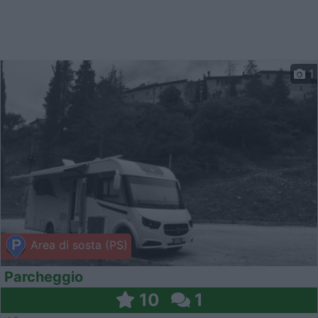
1
Area di sosta (PS)
Parcheggio
10
1