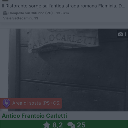
Il Ristorante sorge sull'antica strada romana Flaminia. D...
Campello sul Clitunno (PG) - 13.8km
Viale Settecamini, 13
1
Area di sosta (PS+CS)
Antico Frantoio Carletti
8,2
25