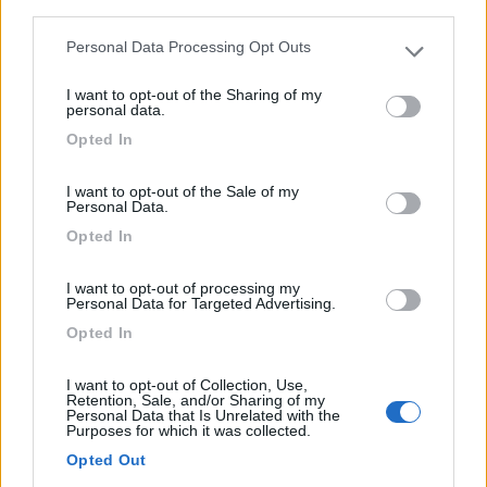
third parties.
Personal Data Processing Opt Outs
Please note that this website/app uses one or more Google
services and may gather and store information including but
I want to opt-out of the Sharing of my
not limited to your visit or usage behaviour. You may click to
personal data.
grant or deny consent to Google and its third-party tags to
Opted In
use your data for below specified purposes in below Google
consent section.
I want to opt-out of the Sale of my
Area di sosta (AA)
Personal Data.
Opted In
C/o Villa Primavera
9
1
I want to opt-out of processing my
Personal Data for Targeted Advertising.
Servizi / Posizione
Opted In
I want to opt-out of Collection, Use,
Retention, Sale, and/or Sharing of my
Personal Data that Is Unrelated with the
Dispone di zona riservata per la sosta camper dotata di
Purposes for which it was collected.
e...
Opted Out
Latina (LT) - 15.1km