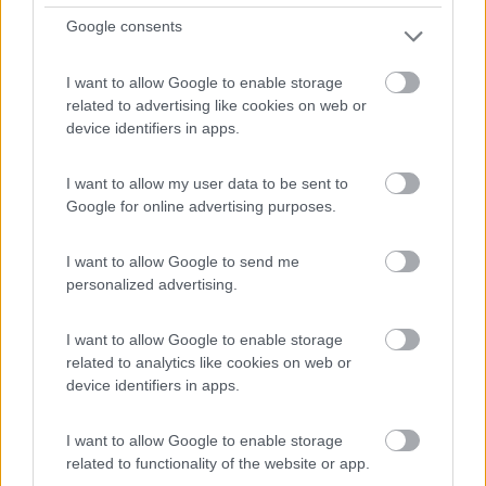
Strada Isonzo km 5,200
Google consents
1
I want to allow Google to enable storage
related to advertising like cookies on web or
device identifiers in apps.
I want to allow my user data to be sent to
Google for online advertising purposes.
I want to allow Google to send me
personalized advertising.
Area di sosta (PS+CS)
I want to allow Google to enable storage
related to analytics like cookies on web or
Parcheggio camper e caravan
device identifiers in apps.
6,2
9
I want to allow Google to enable storage
Servizi / Posizione
related to functionality of the website or app.