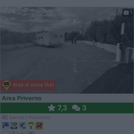
1
Area di sosta (AA)
Area Priverno
7,3
3
Servizi / Posizione