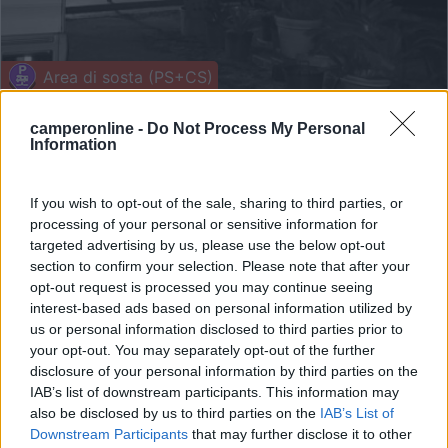
Area di sosta (PS+CS)
Il Casale degli Oleandri
camperonline -
Do Not Process My Personal
Information
7,1
14
Servizi / Posizione
If you wish to opt-out of the sale, sharing to third parties, or
processing of your personal or sensitive information for
targeted advertising by us, please use the below opt-out
section to confirm your selection. Please note that after your
Presso l'azienda agricola area camper recintata con 8
opt-out request is processed you may continue seeing
pos...
interest-based ads based on personal information utilized by
Cisterna di Latina (LT) - 14.2km
us or personal information disclosed to third parties prior to
Via Castrum, 14 - Loc. Doganella di Ninfa
your opt-out. You may separately opt-out of the further
disclosure of your personal information by third parties on the
IAB’s list of downstream participants. This information may
1
also be disclosed by us to third parties on the
IAB’s List of
Downstream Participants
that may further disclose it to other