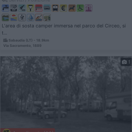
L'area di sosta camper immersa nel parco del Circeo, si
t...
Sabaudia (LT) - 18.9km
Via Sacramento, 1889
1