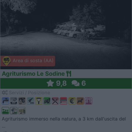
Area di sosta (AA)
Agriturismo Le Sodine
9,8
6
Servizi / Posizione
Agriturismo immerso nella natura, a 3 km dall'uscita del
...