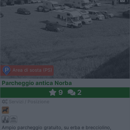
1
Area di sosta (PS)
Parcheggio antica Norba
9
2
Servizi / Posizione
Ampio parcheggio gratuito, su erba e brecciolino,