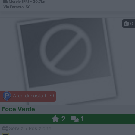
Morolo (FR) - 20.7km
Via Farneto, 50
0
Area di sosta (PS)
Foce Verde
2
1
Servizi / Posizione