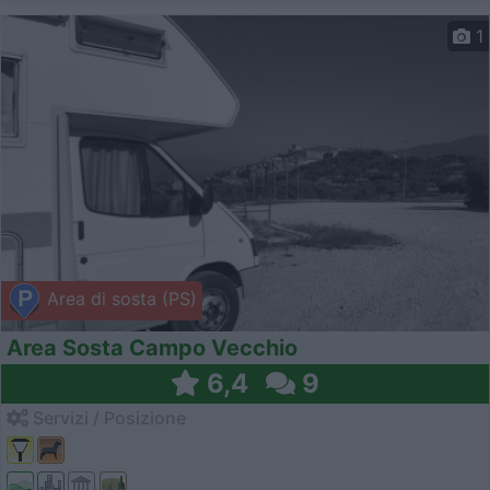
1
Area di sosta (PS)
Area Sosta Campo Vecchio
6,4
9
Servizi / Posizione