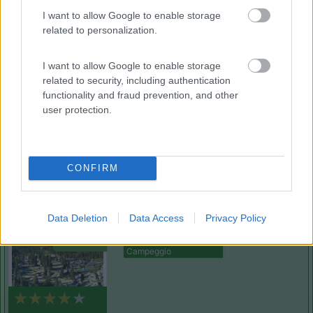
(3)
I want to allow Google to enable storage
related to personalization.
Belvedere Pineta
9
I want to allow Google to enable storage
Aquileia
(UD)
related to security, including authentication
functionality and fraud prevention, and other
Campeggio
user protection.
(2)
CONFIRM
Caravan Park Sexten
Data Deletion
Data Access
Privacy Policy
8.2
Sesto
(BZ)
Campeggio