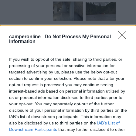
camperonline -
Do Not Process My Personal
Modifica informazioni
Information
Carica foto
If you wish to opt-out of the sale, sharing to third parties, or
Commenta
processing of your personal or sensitive information for
targeted advertising by us, please use the below opt-out
section to confirm your selection. Please note that after your
Fai il
Login
per
commentare
.
opt-out request is processed you may continue seeing
interest-based ads based on personal information utilized by
us or personal information disclosed to third parties prior to
Recensioni degli Utenti
your opt-out. You may separately opt-out of the further
disclosure of your personal information by third parties on the
IAB’s list of downstream participants. This information may
Seleziona gli argomenti per leggere le recensioni:
also be disclosed by us to third parties on the
IAB’s List of
Caratteristiche (1)
Posizione (1)
Mostra tutto
Downstream Participants
that may further disclose it to other
third parties.