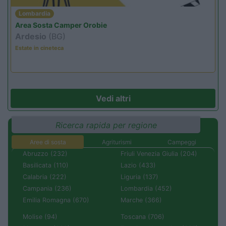
Lombardia
Area Sosta Camper Orobie
Ardesio
(BG)
Estate in cineteca
Vedi altri
Ricerca rapida per regione
Aree di sosta
Agriturismi
Campeggi
Abruzzo (232)
Friuli Venezia Giulia (204)
Basilicata (110)
Lazio (433)
Calabria (222)
Liguria (137)
Campania (236)
Lombardia (452)
Emilia Romagna (670)
Marche (366)
Molise (94)
Toscana (706)