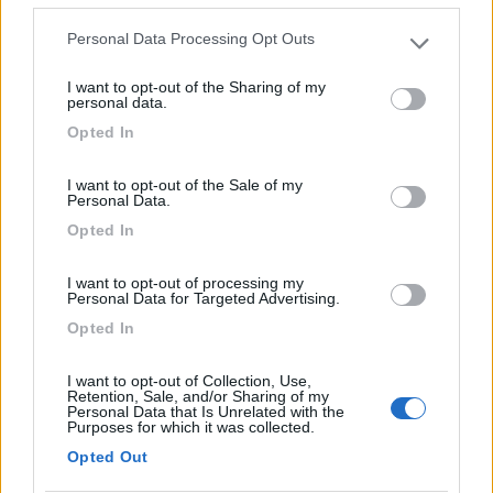
Personal Data Processing Opt Outs
Please note that this website/app uses one or more Google
18/11/2013 10:47
germana
services and may gather and store information including but
I want to opt-out of the Sharing of my
not limited to your visit or usage behaviour. You may click to
personal data.
grant or deny consent to Google and its third-party tags to
È accanto alla strada, ma di notte il traffico è
Opted In
use your data for below specified purposes in below Google
inesistente
consent section.
I want to opt-out of the Sale of my
Personal Data.
Caratteristiche
Posizione
Opted In
I want to opt-out of processing my
Segnalati nei dintorni
Personal Data for Targeted Advertising.
Opted In
Camping Village Mare Pineta
7.7
I want to opt-out of Collection, Use,
Duino-Aurisina
(TS)
Retention, Sale, and/or Sharing of my
Personal Data that Is Unrelated with the
Campeggio
Purposes for which it was collected.
Opted Out