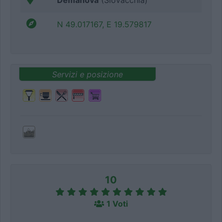
Demänova
(Slovacchia)
N 49.017167, E 19.579817
Servizi e posizione
10
1 Voti