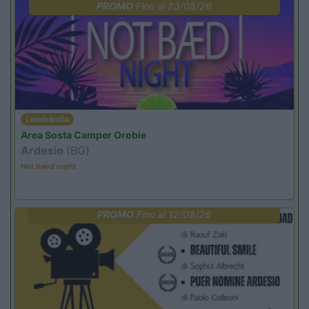
PROMO
Fino al 23/08/26
Lombardia
Area Sosta Camper Orobie
Ardesio
(BG)
Not baed night
PROMO
Fino al 12/08/26