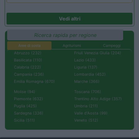
Vedi altri
Ricerca rapida per regione
Aree di sosta
Agriturismi
Campeggi
Abruzzo (232)
Friuli Venezia Giulia (204)
Basilicata (110)
Lazio (433)
Calabria (222)
Liguria (137)
Campania (236)
Lombardia (452)
Emilia Romagna (670)
Marche (366)
Molise (94)
Toscana (706)
Piemonte (632)
Trentino Alto Adige (357)
Puglia (425)
Umbria (211)
Sardegna (336)
Valle d'Aosta (99)
Sicilia (511)
Veneto (512)