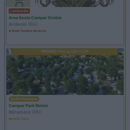
Lombardia
Area Sosta Camper Orobie
Ardesio
(BG)
A levar l'ombra da terra
PROMO
Fino al 08/11/26
Emilia Romagna
Camper Park Rimini
Miramare
(RN)
Benefit Card