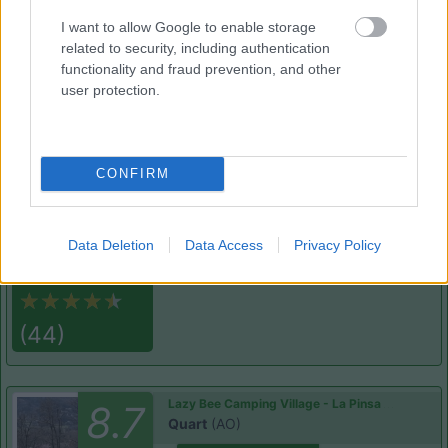
Area di sosta
I want to allow Google to enable storage
related to security, including authentication
functionality and fraud prevention, and other
user protection.
(91)
CONFIRM
Area Sosta Camper Lillaz
8.7
Cogne
(AO)
Area di sosta
Data Deletion
Data Access
Privacy Policy
(44)
Lazy Bee Camping Village - La Pinsa
8.7
Quart
(AO)