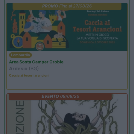
PROMO
Fino al 27/08/26
Lombardia
Area Sosta Camper Orobie
Ardesio
(BG)
Caccia ai tesori arancioni
EVENTO
09/08/26