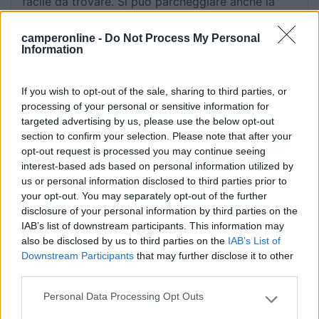
facile da trovare. Si può parcheggiare anche la
notte anche se c’è il cartello di divieto. Consiglio.
camperonline -
Do Not Process My Personal
Information
Accessibilità
Caratteristiche
Posizione
If you wish to opt-out of the sale, sharing to third parties, or
22/08/2018 0:20
dane
processing of your personal or sensitive information for
targeted advertising by us, please use the below opt-out
section to confirm your selection. Please note that after your
Ordinato e vicino all'ingresso della spiaggia
opt-out request is processed you may continue seeing
interest-based ads based on personal information utilized by
Posizione
Pulizia
us or personal information disclosed to third parties prior to
your opt-out. You may separately opt-out of the further
disclosure of your personal information by third parties on the
25/08/2017 15:14
etnic
IAB’s list of downstream participants. This information may
also be disclosed by us to third parties on the
IAB’s List of
Downstream Participants
that may further disclose it to other
Se il parcheggio "ufficiale" vicino al centro
third parties.
informazioni e alla caffetteria è completo, si può
sostare poco più avanti (N 43.553397, E
Personal Data Processing Opt Outs
Please note that this website/app uses one or more Google
-7.162056) arrivando da Ribadeo. Pianeggiante,
services and may gather and store information including but