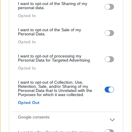
tranquillo, di fronte alla passeggiata lungo alle
I want to opt-out of the Sharing of my
not limited to your visit or usage behaviour. You may click to
personal data.
scogliere e alla discesa in spiaggia (PS: prenotare
grant or deny consent to Google and its third-party tags to
Opted In
in anticipo l'ingresso: 2500 persone/giorno).
use your data for below specified purposes in below Google
consent section.
I want to opt-out of the Sale of my
Accessibilità
Caratteristiche
Posizione
Punto ristoro
Personal Data.
Opted In
09/08/2017 0:00
El Camion
I want to opt-out of processing my
Personal Data for Targeted Advertising.
Splendido, silenziosissimo durante la notte.
Opted In
Consiglio passeggiata sulla spiaggia verso est
circa un'ora prima della bassa marea. Formazioni
I want to opt-out of Collection, Use,
Retention, Sale, and/or Sharing of my
rocciose magiche!
Personal Data that Is Unrelated with the
Purposes for which it was collected.
Opted Out
Caratteristiche
Posizione
Google consents
03/09/2015 16:15
marcos68