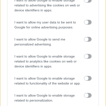
I want to allow Google to enable storage
related to advertising like cookies on web or
device identifiers in apps.
Caratteristiche
Posizione
I want to allow my user data to be sent to
Google for online advertising purposes.
Segnalati nei dintorni
I want to allow Google to send me
personalized advertising.
Camping International Touring
8.5
Sarre
(AO)
I want to allow Google to enable storage
Campeggio
related to analytics like cookies on web or
device identifiers in apps.
I want to allow Google to enable storage
(6)
related to functionality of the website or app.
I want to allow Google to enable storage
Area Camper Revettaz - Cogne
8.6
related to personalization.
Cogne
(AO)