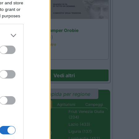
er and store
to grant or
ed purposes
Lombardia
Area Sosta Camper Orobie
Ardesio
(BG)
Incontri con il teatro
55
a.
Vedi altri
Ricerca rapida per regione
Aree di sosta
Agriturismi
Campeggi
02
Abruzzo (232)
Friuli Venezia Giulia
(204)
Basilicata (110)
Lazio (433)
Calabria (222)
Liguria (137)
Campania (236)
Lombardia (452)