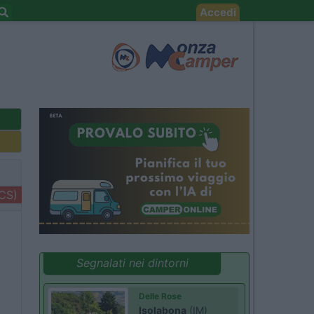
Accedi
+CS)
Segnalati nei dintorni
Delle Rose
Isolabona
(IM)