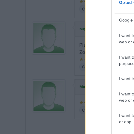
Opted 
Caratteristiche
Posizione
Google 
ha commentato:
nugget
I want t
web or d
Piazzale grande, molto p
Zona carico/scarico com
I want t
purpose
Caratteristiche
Posizione
I want 
ha commentato
MonicaD8
I want t
web or d
Caratteristiche
Posizione
I want t
or app.