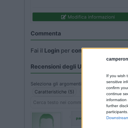
Modifica informazioni
Commenta
Fai il
Login
per
commentare
.
camperonl
Recensioni degli Utenti
If you wish 
sensitive in
Seleziona gli argomenti per leggere le recens
confirm you
Caratteristiche (5)
Servizi (5)
Posizio
continue se
information 
further disc
participants
ha commentat
Downstream 
paoletta60