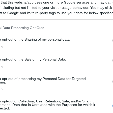
 that this website/app uses one or more Google services and may gath
 in arrivo dall'Italia. Area sosta molto ampia e tranquilla
including but not limited to your visit or usage behaviour. You may click 
o. Buona soluzione per sostare.
 to Google and its third-party tags to use your data for below specifi
ogle consent section.
l Data Processing Opt Outs
02/09/2025 9:
o opt-out of the Sharing of my personal data.
In
lla che sembra quella della spiaggia molto comoda e complet
o opt-out of the Sale of my Personal Data.
In
Servizi
to opt-out of processing my Personal Data for Targeted
ing.
05/09/2022 17:
In
o opt-out of Collection, Use, Retention, Sale, and/or Sharing
na notte per visitare la città. A piedi l’abbiamo raggiunta in
ersonal Data that Is Unrelated with the Purposes for which it
ico gratuiti. Dormito senza problemi e tranquilli.
lected.