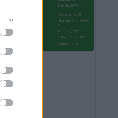
Emilia Romagna
(670)
Marche (366)
Molise (94)
Toscana (706)
Piemonte (632)
Trentino Alto Adige
28
(357)
Puglia (425)
Umbria (211)
Sardegna (336)
Valle d'Aosta (99)
Sicilia (511)
.
Veneto (512)
47