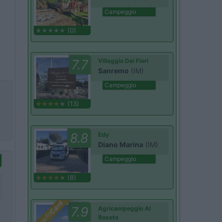
Campeggio
(0)
7.7
Villaggio Dei Fiori
Sanremo
(IM)
Campeggio
(13)
8.8
Edy
Diano Marina
(IM)
Campeggio
(8)
Card
7.9
Agricampeggio Al
Benefit
Roseto