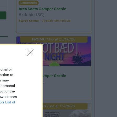
Lombardia
Area Sosta Camper Orobie
Ardesio
(BG)
Sacrae Scenae - Ardesio film festival
PROMO
Fino al 23/08/26
sonal or
Lombardia
ection to
Area Sosta Camper Orobie
ou may
Ardesio
(BG)
 personal
Not baed night
out of the
 downstream
B’s List of
PROMO
Fino al 11/08/26
55