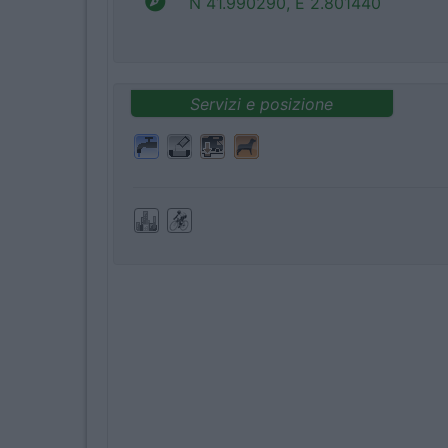
N 41.990290, E 2.801440
Servizi e posizione