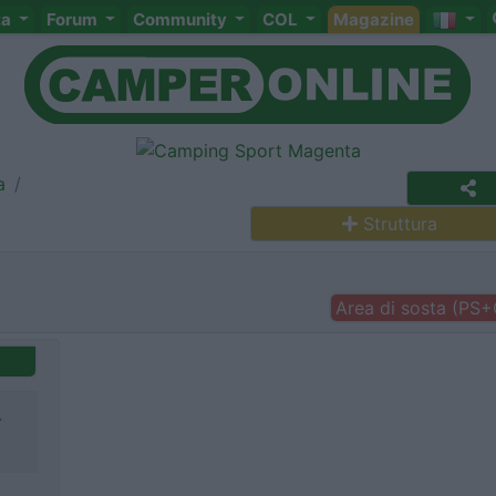
ta
Forum
Community
COL
Magazine
a
Struttura
Area di sosta (PS
-