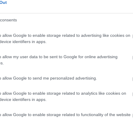
Out
Prezzo
Servizi
consents
11/06/2019 20:
o allow Google to enable storage related to advertising like cookies on
evice identifiers in apps.
olveroso. No ombra. Pista ciclabile fino al centro di Girona
oda e pulita.
o allow my user data to be sent to Google for online advertising
s.
Pulizia
Servizi
to allow Google to send me personalized advertising.
:
13/08/2018 14:
o allow Google to enable storage related to analytics like cookies on
evice identifiers in apps.
Pulizia
Servizi
o allow Google to enable storage related to functionality of the website