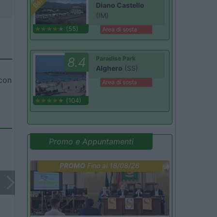
Diano Castello
(IM)
(55)
Area di sosta
8.4
Paradise Park
Alghero
(SS)
 con
Area di sosta
(104)
Promo e Appuntamenti
PROMO
Fino al 18/08/26