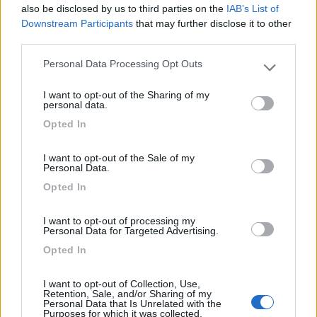
also be disclosed by us to third parties on the
IAB’s List of
Ottima perché in posizione strategica:
Downstream Participants
that may further disclose it to other
praticamente adiacente al centro, su asfalto.
third parties.
Personal Data Processing Opt Outs
Please note that this website/app uses one or more Google
Caratteristiche
Posizione
services and may gather and store information including but
I want to opt-out of the Sharing of my
not limited to your visit or usage behaviour. You may click to
personal data.
16/04/2018 16:08
grant or deny consent to Google and its third-party tags to
auta
Opted In
use your data for below specified purposes in below Google
consent section.
Rumoroso il pernottamento causa vicina
I want to opt-out of the Sale of my
Personal Data.
discoteca.
Opted In
Caratteristiche
Posizione
I want to opt-out of processing my
Personal Data for Targeted Advertising.
Opted In
Segnalati nei dintorni
I want to opt-out of Collection, Use,
Retention, Sale, and/or Sharing of my
Personal Data that Is Unrelated with the
Paradise Park
Purposes for which it was collected.