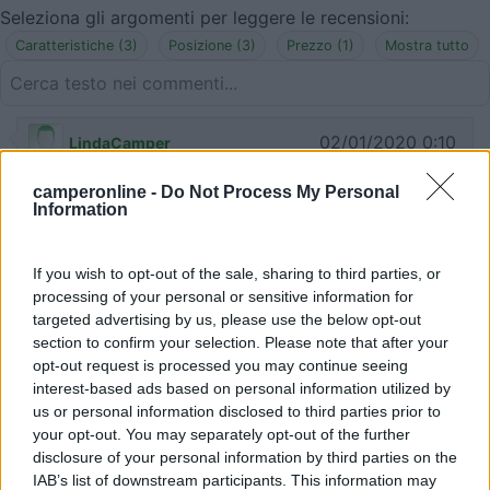
Seleziona gli argomenti per leggere le recensioni:
Caratteristiche (3)
Posizione (3)
Prezzo (1)
Mostra tutto
02/01/2020 0:10
LindaCamper
camperonline -
Do Not Process My Personal
Abbiamo pernottato in questo parcheggio.
Information
Durante la notte dei ladri hanno tentato di entrare
nel camper, probabilmente si trattava di ragazzi
If you wish to opt-out of the sale, sharing to third parties, or
ubriachi appena usciti dalla discoteca adiacente.
processing of your personal or sensitive information for
Abbiamo pagato €18. Vicino al centro ma non ci
targeted advertising by us, please use the below opt-out
siamo sentiti al sicuro!
section to confirm your selection. Please note that after your
opt-out request is processed you may continue seeing
Caratteristiche
Posizione
Prezzo
interest-based ads based on personal information utilized by
us or personal information disclosed to third parties prior to
your opt-out. You may separately opt-out of the further
27/08/2019 23:27
disclosure of your personal information by third parties on the
Soundmachine
IAB’s list of downstream participants. This information may