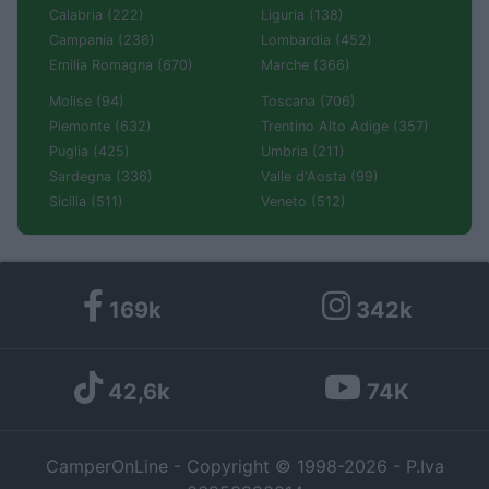
Calabria (222)
Liguria (138)
Campania (236)
Lombardia (452)
Emilia Romagna (670)
Marche (366)
Molise (94)
Toscana (706)
Piemonte (632)
Trentino Alto Adige (357)
Puglia (425)
Umbria (211)
Sardegna (336)
Valle d'Aosta (99)
Sicilia (511)
Veneto (512)
169k
342k
42,6k
74K
CamperOnLine - Copyright © 1998-2026 - P.Iva