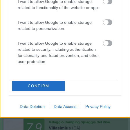
7
Santa Margherita di Pula
(CA)
I want to allow Google to enable storage
related to functionality of the website or app.
Campeggio
I want to allow Google to enable storage
related to personalization.
(1)
I want to allow Google to enable storage
related to security, including authentication
functionality and fraud prevention, and other
La Foce
user protection.
Valledoria
(SS)
Campeggio
CONFIRM
(2)
Data Deletion
Data Access
Privacy Policy
Villaggio Camping Spiaggia del Riso
7.9
Villasimius
(CA)