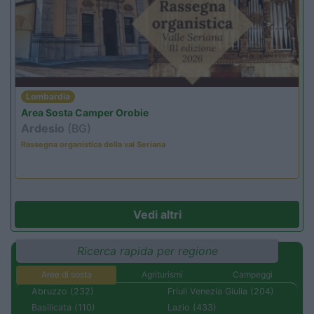
Lombardia
Area Sosta Camper Orobie
Ardesio
(BG)
Rassegna organistica della val Seriana
Vedi altri
Ricerca rapida per regione
Aree di sosta
Agriturismi
Campeggi
Abruzzo (232)
Friuli Venezia Giulia (204)
Basilicata (110)
Lazio (433)