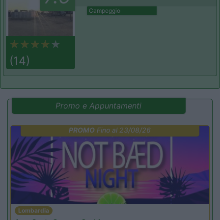
Campeggio
(14)
Promo e Appuntamenti
PROMO
Fino al 23/08/26
Lombardia