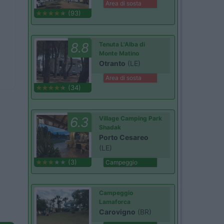
Area di sosta
(93)
8.8
Tenuta L'Alba di
Monte Matino
Otranto
(LE)
Area di sosta
(34)
6.3
Village Camping Park
Shadak
Porto Cesareo
(LE)
(3)
Campeggio
Campeggio
Lamaforca
Carovigno
(BR)