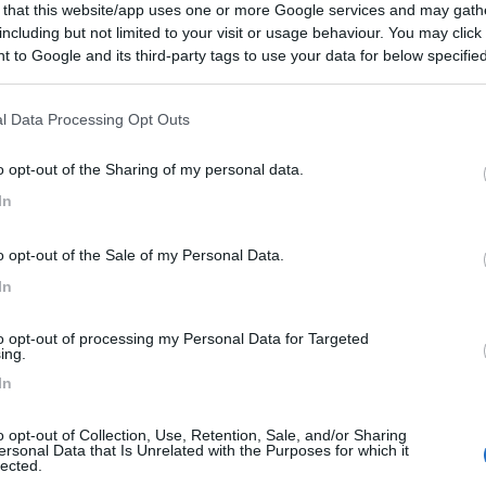
 that this website/app uses one or more Google services and may gath
 / Posizione
including but not limited to your visit or usage behaviour. You may click 
 to Google and its third-party tags to use your data for below specifi
ogle consent section.
ineta adiacente la struttura disponibile ampio spa...
l Data Processing Opt Outs
ugno (LE) - 1.2km
o opt-out of the Sharing of my personal data.
ndrea - Fraz. Borgagne
In
8,6
106
o opt-out of the Sale of my Personal Data.
 / Posizione
In
to opt-out of processing my Personal Data for Targeted
mper con circa 30 posti, vista mare, situata sulla...
ing.
In
ugno (LE) - 1.2km
mare Matteotti 1 - Loc. Torre
rea
o opt-out of Collection, Use, Retention, Sale, and/or Sharing
ersonal Data that Is Unrelated with the Purposes for which it
lected.
6,6
18