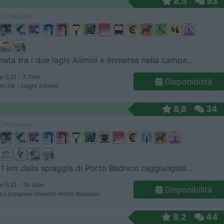
8,5
93
 / Posizione
nata tra i due laghi Alimini e immersa nella campa...
o (LE) - 7.7km
Disponibilità
m 28 - Laghi Alimini
8,8
34
 / Posizione
 1 km dalla spiaggia di Porto Badisco raggiungibil...
o (LE) - 19.4km
Disponibilità
a Litoranea Otranto-Porto Badisco
8,2
44