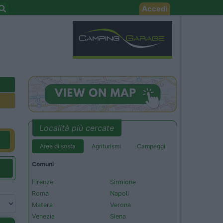
Accedi
Località più cercate
Aree di sosta
Agriturismi
Campeggi
Comuni
Firenze
Sirmione
Roma
Napoli
Matera
Verona
Venezia
Siena