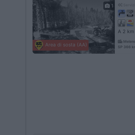
1
Servizi
A 2 km 
Melend
Area di sosta (AA)
SP 366 k