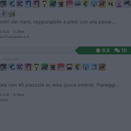
etri dal mare, raggiungibile a piedi con una passe...
o (LE) - 3.3km
da Frassanito n.4
8,8
10
 / Posizione
sta con 45 piazzole su erba (poca ombra). Pianeggi...
o (LE) - 3.5km
anito