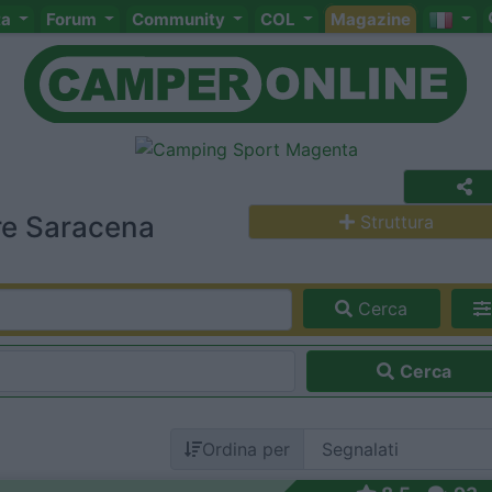
ta
Forum
Community
COL
Magazine
re Saracena
Struttura
Cerca
Cerca
Ordina per