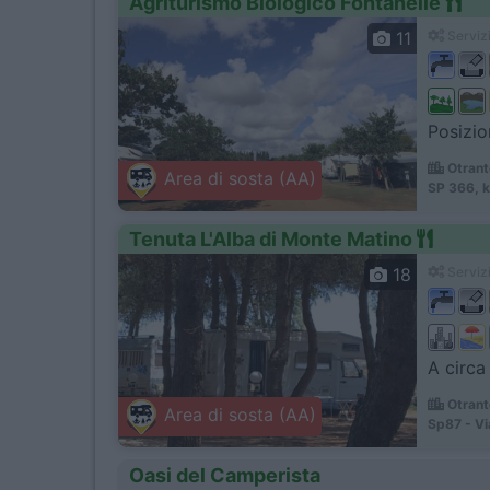
Agriturismo Biologico Fontanelle
11
Servizi
Posizio
Otrant
Area di sosta (AA)
SP 366, k
Tenuta L'Alba di Monte Matino
18
Servizi
A circa
Otrant
Area di sosta (AA)
Sp87 - Vi
Oasi del Camperista