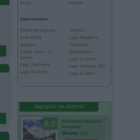
Assisi
Pompei
Zone turistiche
Riviera Romagnola
Trentino
Isola d'Elba
Lago Maggiore
Gargano
Gardaland
Cinque Terre - La
Mirabilandia
Spezia
Lago di Como
Lago Trasimeno
Lago di Braies (BZ)
Lago di Garda
Lago di Ledro
Segnalati nei dintorni
8.5
Agriturismo Biologico
Fontanelle
Otranto
(LE)