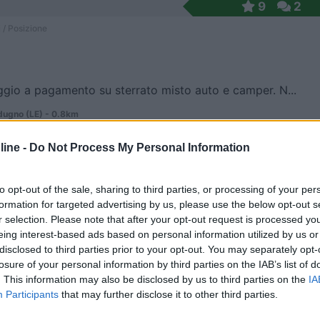
9
2
 / Posizione
gio a pagamento su sterrato misto auto e camper. N...
ugno (LE) - 0.8km
ine -
Do Not Process My Personal Information
9,7
3
 / Posizione
to opt-out of the sale, sharing to third parties, or processing of your per
formation for targeted advertising by us, please use the below opt-out s
r selection. Please note that after your opt-out request is processed y
eing interest-based ads based on personal information utilized by us or
 dalla spiaggia, raggiungibile attraverso 2 sentie...
disclosed to third parties prior to your opt-out. You may separately opt-
losure of your personal information by third parties on the IAB’s list of
ell'Orso - Malendugno (LE) - 1.1km
. This information may also be disclosed by us to third parties on the
IA
toranea torre dell'Orso
Participants
that may further disclose it to other third parties.
7
1