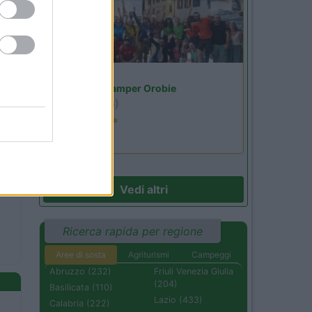
Lombardia
Area Sosta Camper Orobie
Ardesio
(BG)
Ardesio in scatola
Vedi altri
Ricerca rapida per regione
Aree di sosta
Agriturismi
Campeggi
Abruzzo (232)
Friuli Venezia Giulia
(204)
Basilicata (110)
Lazio (433)
Calabria (222)