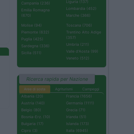
Liguria (137)
Campania (236)
Lombardia (452)
Emilia Romagna
(670)
Marche (366)
Molise (94)
Toscana (706)
Piemonte (632)
Trentino Alto Adige
(357)
Puglia (425)
Umbria (211)
Sardegna (336)
Valle d'Aosta (99)
Sicilia (511)
Veneto (512)
Ricerca rapida per Nazione
Aree di sosta
Agriturismi
Campeggi
Albania (20)
Francia (1656)
Austria (140)
Germania (1111)
Belgio (80)
Grecia (71)
Bosnia-Erz. (10)
Irlanda (51)
Bulgaria (17)
Islanda (173)
Cipro (3)
Italia (6945)