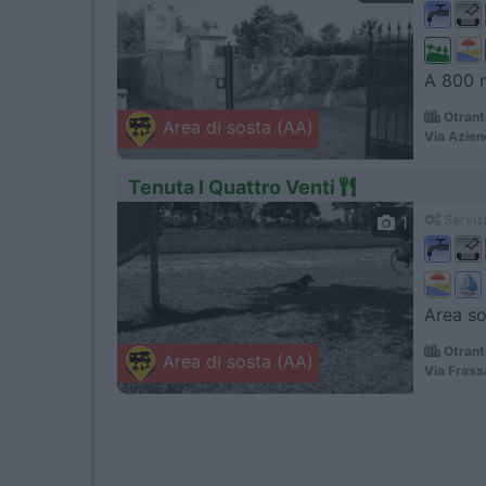
A 800 m
Otrant
Area di sosta (AA)
Via Azien
Tenuta I Quattro Venti
1
Servizi
Area so
Otrant
Area di sosta (AA)
Via Frass