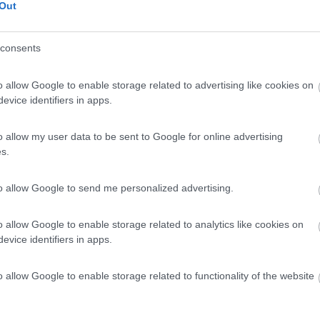
Out
 / Posizione
consents
circa da Torre dell'Orso e a 12 km da Otranto, are...
o allow Google to enable storage related to advertising like cookies on
evice identifiers in apps.
o (LE) - 1.7km
 21+500 - Villaggio Conca Specchiulla
o allow my user data to be sent to Google for online advertising
9,4
78
s.
 / Posizione
to allow Google to send me personalized advertising.
o allow Google to enable storage related to analytics like cookies on
 600 m dal centro e a 1 km dalla Baia di Torre del...
evice identifiers in apps.
ell'Orso (LE) - 2.6km
vnik
o allow Google to enable storage related to functionality of the website
5,3
3