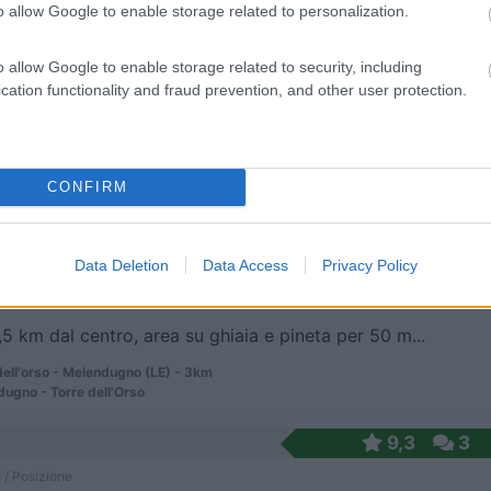
 / Posizione
o allow Google to enable storage related to personalization.
o allow Google to enable storage related to security, including
cation functionality and fraud prevention, and other user protection.
da agricola produce ortaggi di stagione e olio oli...
ugno (LE) - 2.7km
nciale Melendugno - Fraz. Torre dell'Orso
CONFIRM
8,6
48
 / Posizione
Data Deletion
Data Access
Privacy Policy
,5 km dal centro, area su ghiaia e pineta per 50 m...
dell'orso - Melendugno (LE) - 3km
ugno - Torre dell'Orso
9,3
3
 / Posizione