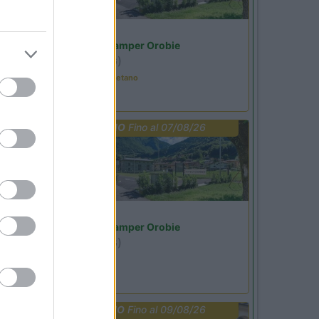
Lombardia
Area Sosta Camper Orobie
Ardesio
(BG)
Tributo a Rino Gaetano
PROMO
Fino al 07/08/26
Lombardia
Area Sosta Camper Orobie
Ardesio
(BG)
jazz in quota
PROMO
Fino al 09/08/26