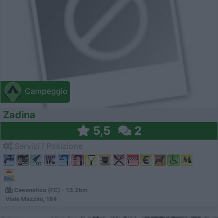
Campeggio
Zadina
5,5
2
Servizi / Posizione
Cesenatico (FC) - 13.2km
Viale Mazzini, 184