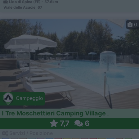
Lido di Spina (FE) - 57.6km
Viale delle Acacie, 67
0
Campeggio
I Tre Moschettieri Camping Village
7,7
6
Servizi / Posizione