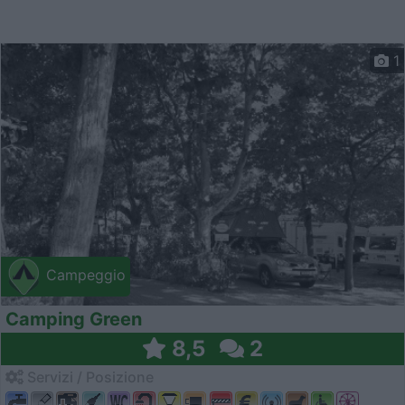
1
Campeggio
Camping Green
8,5
2
Servizi / Posizione