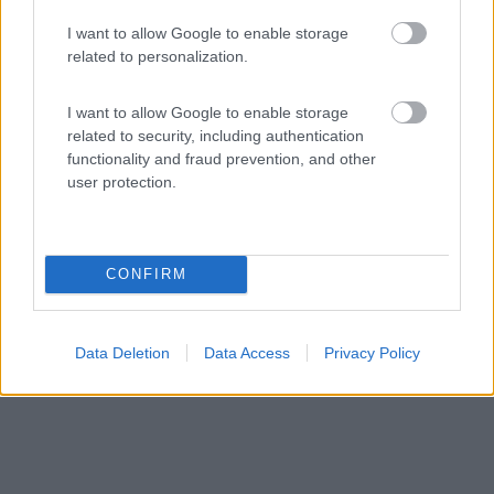
I want to allow Google to enable storage
related to personalization.
I want to allow Google to enable storage
Affacciato su un tratto di costa sabbiosa del mar
related to security, including authentication
Adriati...
functionality and fraud prevention, and other
Torrette (PU) - 75.4km
user protection.
Strada Nazionale Adriatica Sud, 259
CONFIRM
Data Deletion
Data Access
Privacy Policy