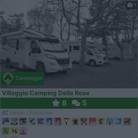
1
Campeggio
Villaggio Camping Delle Rose
8
5
Servizi / Posizione