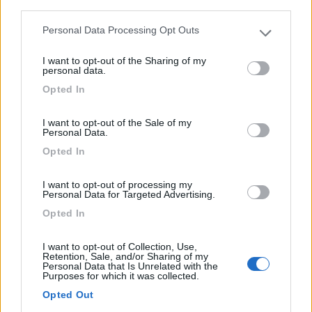
third parties.
Personal Data Processing Opt Outs
Please note that this website/app uses one or more Google
services and may gather and store information including but
I want to opt-out of the Sharing of my
not limited to your visit or usage behaviour. You may click to
personal data.
grant or deny consent to Google and its third-party tags to
Opted In
use your data for below specified purposes in below Google
consent section.
Campeggio
I want to opt-out of the Sale of my
Personal Data.
Opted In
Camping Mare Luna
4,5
2
I want to opt-out of processing my
Personal Data for Targeted Advertising.
Servizi / Posizione
Opted In
I want to opt-out of Collection, Use,
Retention, Sale, and/or Sharing of my
Personal Data that Is Unrelated with the
Purposes for which it was collected.
A 2 km a sud di Fano, campeggio, direttamente sul mare
Opted Out
do...