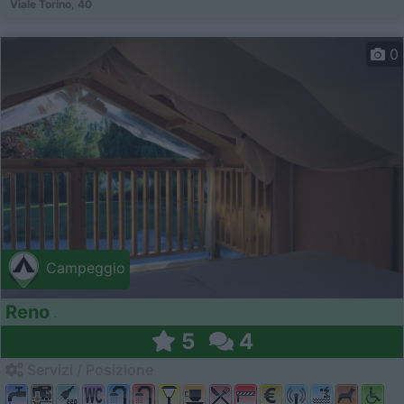
Viale Torino, 40
0
Campeggio
Reno
5
4
Servizi / Posizione