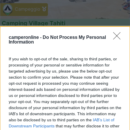
Campeggio
Camping Village Tahiti
9,2
11
camperonline -
Do Not Process My Personal
Servizi / Posizione
Information
If you wish to opt-out of the sale, sharing to third parties, or
processing of your personal or sensitive information for
targeted advertising by us, please use the below opt-out
A 1,5 km dal centro, il complesso vacanze immerso nel
section to confirm your selection. Please note that after your
ver...
opt-out request is processed you may continue seeing
interest-based ads based on personal information utilized by
Comacchio (FE) - 66.4km
us or personal information disclosed to third parties prior to
Viale Libia 133 - Lido delle Nazioni
your opt-out. You may separately opt-out of the further
disclosure of your personal information by third parties on the
10
IAB’s list of downstream participants. This information may
also be disclosed by us to third parties on the
IAB’s List of
Downstream Participants
that may further disclose it to other