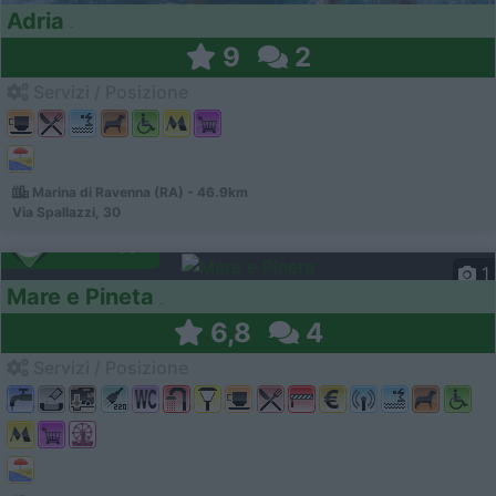
Adria
9
2
Servizi / Posizione
Marina di Ravenna (RA) - 46.9km
Via Spallazzi, 30
Campeggio
1
Mare e Pineta
6,8
4
Servizi / Posizione