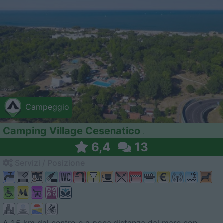
Campeggio
Camping Village Cesenatico
6,4
13
Servizi / Posizione
A 1,5 km dal centro e a poca distanza dal mare con