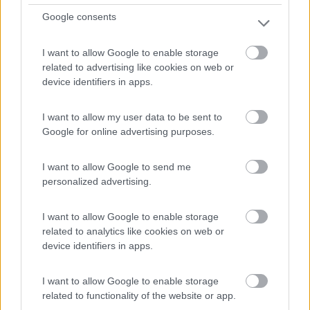
Fano (PU) - 71.4km
Google consents
Via delle Breccie, 25 - fraz. Madonna del Ponte
I want to allow Google to enable storage
0
related to advertising like cookies on web or
device identifiers in apps.
I want to allow my user data to be sent to
Google for online advertising purposes.
I want to allow Google to send me
personalized advertising.
I want to allow Google to enable storage
Campeggio
related to analytics like cookies on web or
device identifiers in apps.
Camping la Mimosa
6,4
7
I want to allow Google to enable storage
related to functionality of the website or app.
Servizi / Posizione