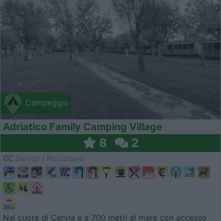
Campeggio
Adriatico Family Camping Village
8
2
Servizi / Posizione
Nel cuore di Cervia e a 700 metri al mare con accesso