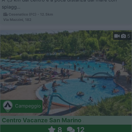
spiagg...
Cesenatico (FC) - 12.5km
Via Mazzini, 182
5
Campeggio
Centro Vacanze San Marino
8
12