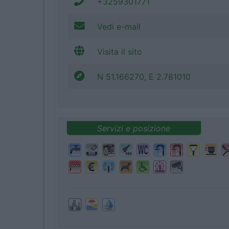
+3259301771
Vedi e-mail
Visita il sito
N 51.166270, E 2.781010
Servizi e posizione