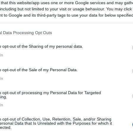
 that this website/app uses one or more Google services and may gath
to:
30/06/2023 12:
including but not limited to your visit or usage behaviour. You may click 
 to Google and its third-party tags to use your data for below specifi
mpie piazzole senza ombra e con molto verde. 1 km circa
ogle consent section.
ortese. Blocchi servizi puliti. Tutti i servizi compresi tran
l Data Processing Opt Outs
ro per 5 minuti. Silenzioso di notte. Costo per 2 adulti 24
ea con carico scarico e corrente con possibilità di utilizzo
o opt-out of the Sharing of my personal data.
o. Costo dell'area 19 euro notte.
In
he
Posizione
Prezzo
Pulizia
Servizi
o opt-out of the Sale of my Personal Data.
In
to opt-out of processing my Personal Data for Targeted
ing.
In
o opt-out of Collection, Use, Retention, Sale, and/or Sharing
ersonal Data that Is Unrelated with the Purposes for which it
lected.