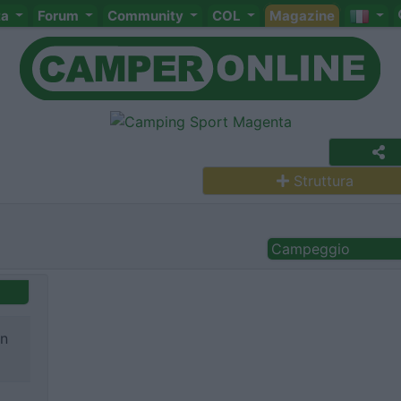
ta
Forum
Community
COL
Magazine
Struttura
Campeggio
an