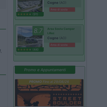
Cogne
(AO)
Area di sosta
(91)
8.7
Area Sosta Camper
Lillaz
Cogne
(AO)
Area di sosta
(44)
,
Promo e Appuntamenti
PROMO
Fino al 29/08/26