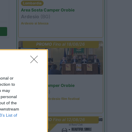
Lombardia
Area Sosta Camper Orobie
Ardesio
(BG)
Ardesio si blocca
PROMO
Fino al 18/08/26
sonal or
Lombardia
ection to
Area Sosta Camper Orobie
ou may
Ardesio
(BG)
 personal
Sacrae Scenae - Ardesio film festival
out of the
 downstream
B’s List of
PROMO
Fino al 12/08/26