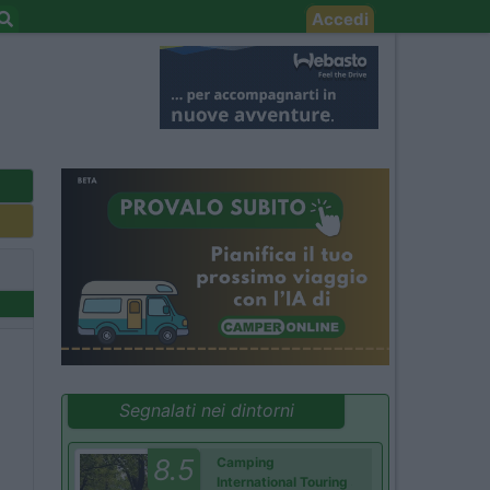
Accedi
Segnalati nei dintorni
8.5
Camping
International Touring