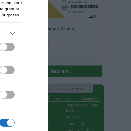
er and store
08
to grant or
ed purposes
Lombardia
ne
Area Sosta Camper Orobie
Ardesio
(BG)
Estate in cineteca
Vedi altri
Ricerca rapida per regione
Aree di sosta
Agriturismi
Campeggi
Abruzzo (232)
Friuli Venezia Giulia
(204)
Basilicata (110)
Lazio (433)
Calabria (222)
Liguria (138)
Campania (236)
Lombardia (452)