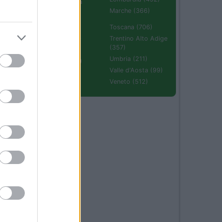
Emilia Romagna
(670)
Marche (366)
Molise (94)
Toscana (706)
Piemonte (632)
Trentino Alto Adige
(357)
Puglia (425)
Umbria (211)
Sardegna (336)
Valle d'Aosta (99)
Sicilia (511)
Veneto (512)