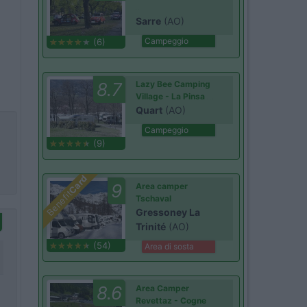
Sarre
(AO)
Campeggio
(6)
8.7
Lazy Bee Camping
Village - La Pinsa
Quart
(AO)
Campeggio
(9)
Card
9
Area camper
Benefit
Tschaval
Gressoney La
Trinité
(AO)
(54)
Area di sosta
8.6
Area Camper
Revettaz - Cogne