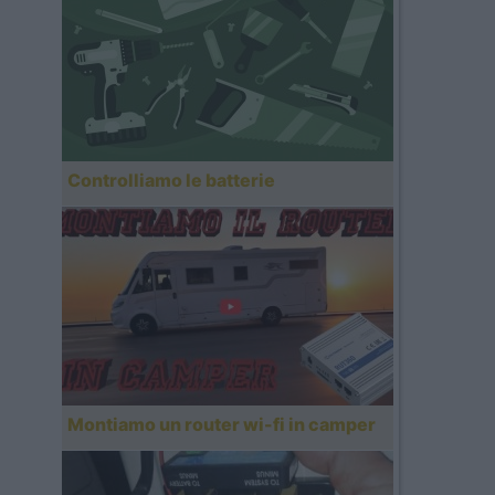
Controlliamo le batterie
Montiamo un router wi-fi in camper