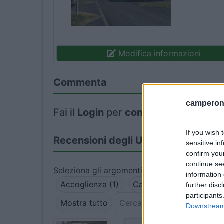
Modifica informazioni
Commenta
camperonl
Fai il
Login
per
commentare
.
If you wish 
Recensioni degli Utenti
sensitive in
confirm you
continue se
Seleziona gli argomenti per leggere le recens
information 
Accoglienza (1)
Caratteristiche (1)
Po
further disc
participants
Mostra tutto
Downstream 