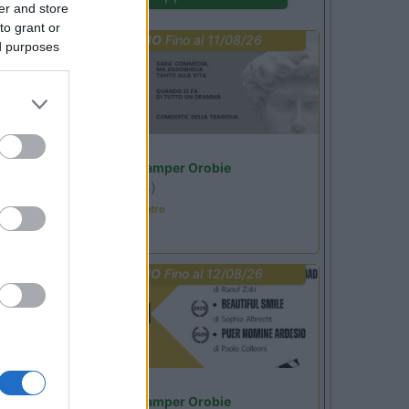
er and store
to grant or
PROMO
Fino al 11/08/26
ed purposes
Lombardia
Area Sosta Camper Orobie
Ardesio
(BG)
Incontri con il teatro
PROMO
Fino al 12/08/26
Lombardia
Area Sosta Camper Orobie