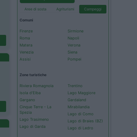
Aree di sosta
Agriturismi
Campeggi
Comuni
Firenze
Sirmione
Roma
Napoli
Matera
Verona
Venezia
Siena
Assisi
Pompei
Zone turistiche
Riviera Romagnola
Trentino
Isola d'Elba
Lago Maggiore
Gargano
Gardaland
Cinque Terre - La
Mirabilandia
Spezia
Lago di Como
Lago Trasimeno
Lago di Braies (BZ)
Lago di Garda
Lago di Ledro