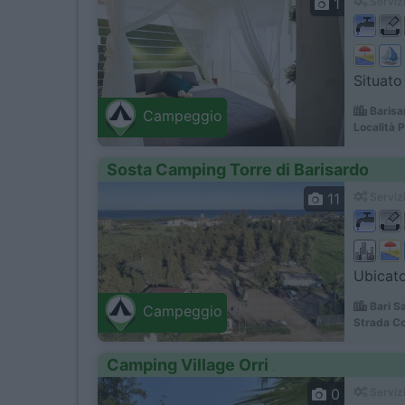
1
Servizi
Situato 
Barisa
Campeggio
Località 
Sosta Camping Torre di Barisardo
11
Servizi
Ubicato
Bari S
Campeggio
Strada C
Camping Village Orri
0
Servizi