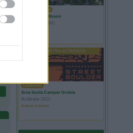
Emilia Romagna
Camper Park Rimini
Miramare
(RN)
Benefit Card
PROMO
Fino al 29/08/26
Lombardia
Area Sosta Camper Orobie
Ardesio
(BG)
Ardesio si blocca