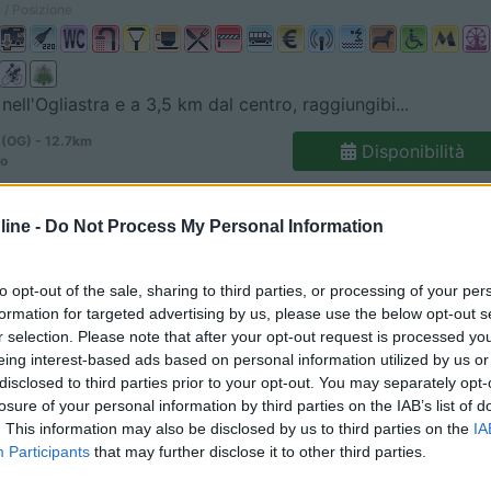
 / Posizione
nell'Ogliastra e a 3,5 km dal centro, raggiungibi...
 (OG) - 12.7km
Disponibilità
no
5,3
3
ine -
Do Not Process My Personal Information
 / Posizione
to opt-out of the sale, sharing to third parties, or processing of your per
formation for targeted advertising by us, please use the below opt-out s
r selection. Please note that after your opt-out request is processed y
ai (OG) - 19km
eing interest-based ads based on personal information utilized by us or
Disponibilità
 delle Rose
disclosed to third parties prior to your opt-out. You may separately opt-
losure of your personal information by third parties on the IAB’s list of
. This information may also be disclosed by us to third parties on the
IA
3,2
4
Participants
that may further disclose it to other third parties.
 / Posizione