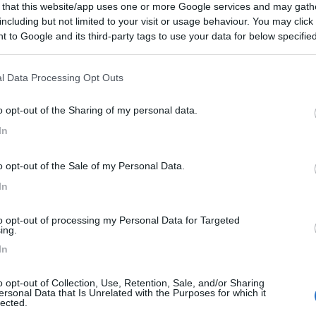
 that this website/app uses one or more Google services and may gath
including but not limited to your visit or usage behaviour. You may click 
 to Google and its third-party tags to use your data for below specifi
ogle consent section.
ai (NU) - 19.5km
Disponibilità
Case Sparse 17
l Data Processing Opt Outs
o opt-out of the Sharing of my personal data.
e
5,6
8
In
 / Posizione
o opt-out of the Sale of my Personal Data.
In
to opt-out of processing my Personal Data for Targeted
nella Sardegna sud orientale, all'interno di un'o...
ing.
In
ra (CA) - 56.6km
Disponibilità
6,00 - Loc. Capo Ferrato
o opt-out of Collection, Use, Retention, Sale, and/or Sharing
ersonal Data that Is Unrelated with the Purposes for which it
7,9
14
lected.