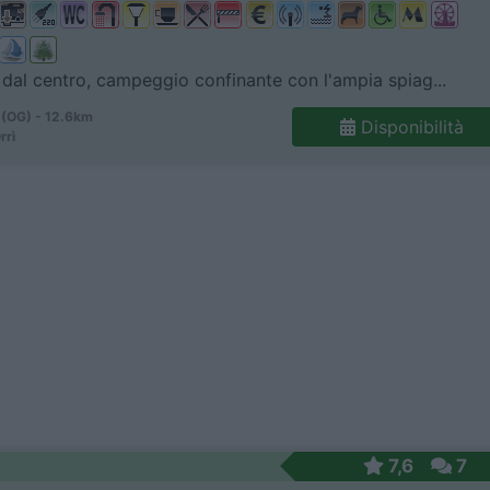
dal centro, campeggio confinante con l'ampia spiag...
 (OG) - 12.6km
Disponibilità
rrì
7,6
7