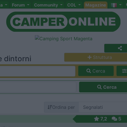
ta
Forum
Community
COL
Magazine
 dintorni
Struttura
Cerca
Cerca
Ordina per
7,2
5