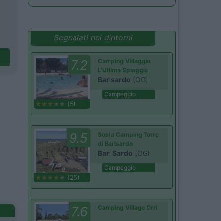
Segnalati nei dintorni
7.2
Camping Villaggio
L'Ultima Spiaggia
Barisardo
(OG)
Campeggio
(5)
9.5
Sosta Camping Torre
di Barisardo
Bari Sardo
(OG)
Campeggio
(25)
7.6
Camping Village Orri