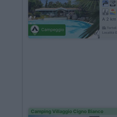
A 2 km 
Tortolì
Campeggio
Località O
Camping Villaggio Cigno Bianco