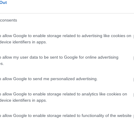
 / Posizione
Out
consents
 3 km dal centro, nell'estremità sud orientale de...
o allow Google to enable storage related to advertising like cookies on
imius (CA) - 76.2km
Disponibilità
evice identifiers in apps.
 Aranci, 2 – Loc. Campulongu
7,2
20
o allow my user data to be sent to Google for online advertising
s.
 / Posizione
to allow Google to send me personalized advertising.
osta nord-orientale della Sardegna, a circa 800 me...
o allow Google to enable storage related to analytics like cookies on
evice identifiers in apps.
odoro (NU) - 108km
Disponibilità
D’Ambra o Via Ogliastra 27
o allow Google to enable storage related to functionality of the website
7
1
 / Posizione