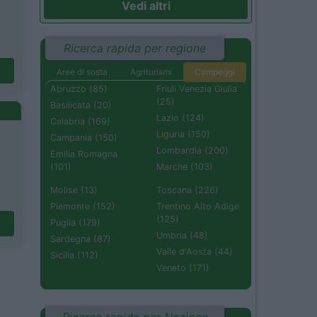
Vedi altri
Ricerca rapida per regione
Aree di sosta
Agriturismi
Campeggi
Abruzzo (85)
Friuli Venezia Giulia
(25)
Basilicata (20)
Lazio (124)
Calabria (169)
Liguria (150)
Campania (150)
Lombardia (200)
Emilia Romagna
(101)
Marche (103)
Molise (13)
Toscana (226)
Piemonte (152)
Trentino Alto Adige
(125)
Puglia (179)
Umbria (48)
Sardegna (87)
Valle d'Aosta (44)
Sicilia (112)
Veneto (171)