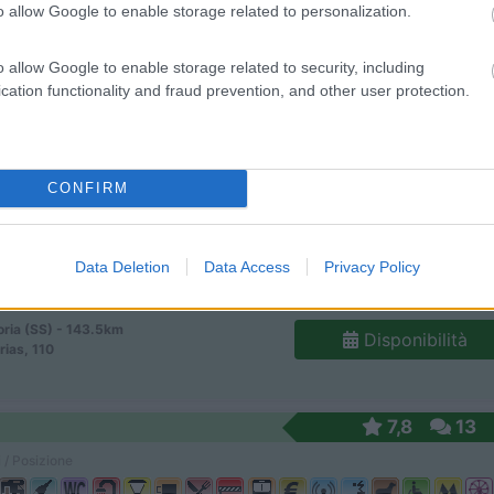
o allow Google to enable storage related to personalization.
o allow Google to enable storage related to security, including
cation functionality and fraud prevention, and other user protection.
Margherita di Pula (CA) - 109.5km
Disponibilità
ndosa - Loc. Cala D'Ostia
4
2
CONFIRM
 / Posizione
Data Deletion
Data Access
Privacy Policy
oria (SS) - 143.5km
Disponibilità
ias, 110
7,8
13
 / Posizione