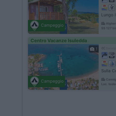
Lungo la
Algher
Campeggio
SS 127 bis
Centro Vacanze Isuledda
1
Servizi
Sulla C
Cannig
Campeggio
Loc. Isul