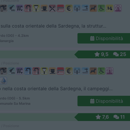
 / Posizione
sulla costa orientale della Sardegna, la struttur...
rdo (OG) - 4.2km
Disponibilità
Planargia
9,5
25
 / Posizione
 nella costa orientale della Sardegna, il campeggi...
ardo (OG) - 5.5km
Disponibilità
omunale Sa Marina
7,6
11
 / Posizione