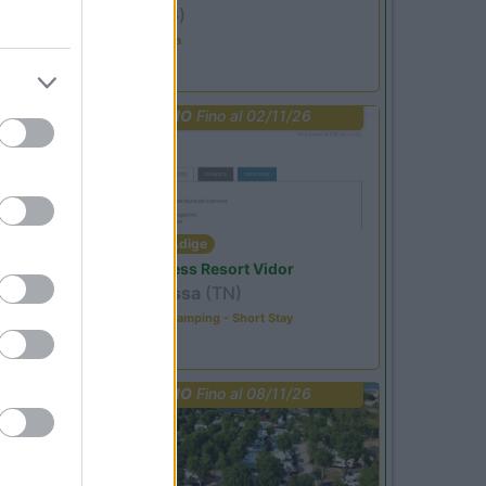
Ardesio
(BG)
Estate in cineteca
PROMO
Fino al 02/11/26
Trentino Alto Adige
Family Wellness Resort Vidor
Pozza di Fassa
(TN)
Happy & Active Camping - Short Stay
PROMO
Fino al 08/11/26