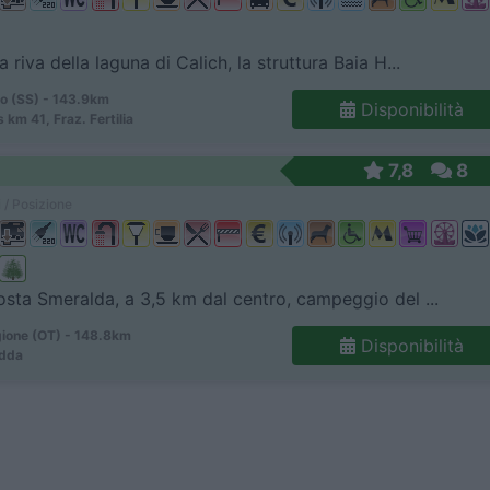
 riva della laguna di Calich, la struttura Baia H...
o (SS) - 143.9km
Disponibilità
 km 41, Fraz. Fertilia
7,8
8
 / Posizione
osta Smeralda, a 3,5 km dal centro, campeggio del ...
ione (OT) - 148.8km
Disponibilità
edda