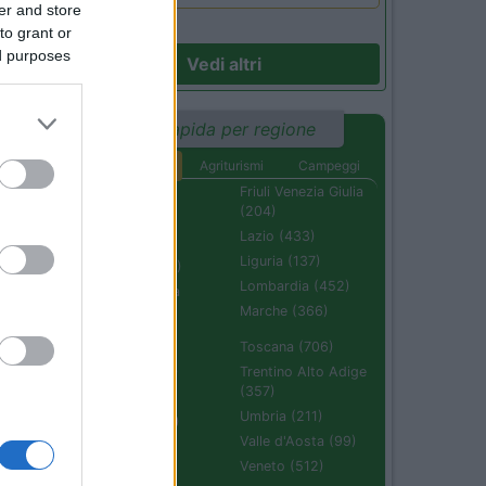
er and store
to grant or
ed purposes
Vedi altri
23
Ricerca rapida per regione
o
Aree di sosta
Agriturismi
Campeggi
e.
Abruzzo (232)
Friuli Venezia Giulia
(204)
Basilicata (110)
i
Lazio (433)
Calabria (222)
Liguria (137)
Campania (236)
Lombardia (452)
Emilia Romagna
(670)
Marche (366)
Molise (94)
Toscana (706)
Piemonte (632)
Trentino Alto Adige
(357)
Puglia (425)
Umbria (211)
Sardegna (336)
35
Valle d'Aosta (99)
Sicilia (511)
Veneto (512)