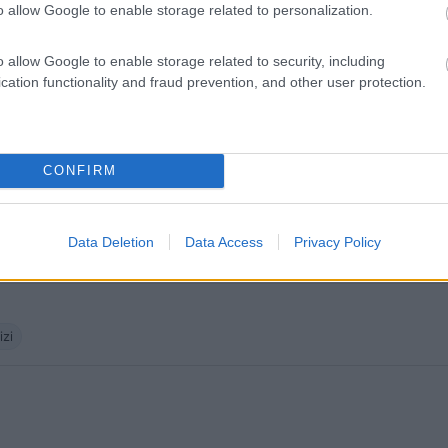
o allow Google to enable storage related to personalization.
o allow Google to enable storage related to security, including
tato:
20/07/2019 8:
cation functionality and fraud prevention, and other user protection.
re gentile e disponibile. Bagno privato per ogni piazzola.
nsiglio.
CONFIRM
izi
Data Deletion
Data Access
Privacy Policy
:
29/03/2019 15:
izi