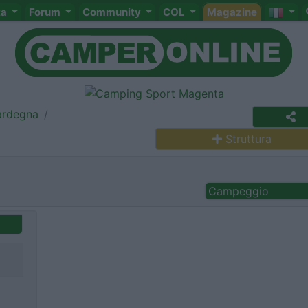
ta
Forum
Community
COL
Magazine
ardegna
Struttura
Campeggio