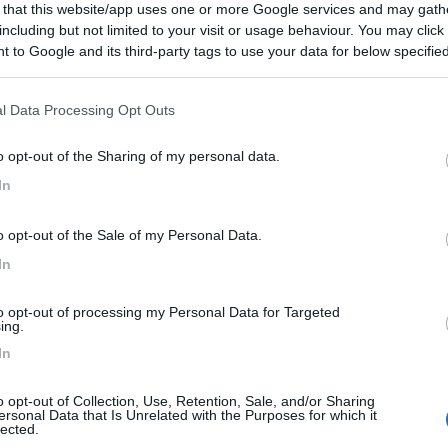
 that this website/app uses one or more Google services and may gath
including but not limited to your visit or usage behaviour. You may click 
 to Google and its third-party tags to use your data for below specifi
ogle consent section.
24/08/2023 21:
l Data Processing Opt Outs
Agricampeggio splendido con tutti i servizi che si posson
o opt-out of the Sharing of my personal data.
le, tutte con il proprio bagno privato e lavello per stovigli
In
peiana in legno con tavoli e sedie oltre alla colonnina
arico in piazzola. Molto adeguata anche per camper di grand
o opt-out of the Sale of my Personal Data.
egnativo €68/giorno ma adeguato in quanto è tutto molto
In
i sono gentilissimi. Cala Sinzias a circa 1,5 km, cala Pira a 3
 km. Consiglio almeno le bici per muoversi agevolmente.
to opt-out of processing my Personal Data for Targeted
ing.
rezzo
Pulizia
Servizi
In
o opt-out of Collection, Use, Retention, Sale, and/or Sharing
:
18/09/2022 18:
ersonal Data that Is Unrelated with the Purposes for which it
lected.