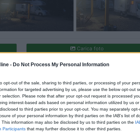
Carica foto
ine -
Do Not Process My Personal Information
to opt-out of the sale, sharing to third parties, or processing of your per
formation for targeted advertising by us, please use the below opt-out s
r selection. Please note that after your opt-out request is processed y
eing interest-based ads based on personal information utilized by us or
disclosed to third parties prior to your opt-out. You may separately opt-
losure of your personal information by third parties on the IAB’s list of
ioni:
. This information may also be disclosed by us to third parties on the
IA
Participants
that may further disclose it to other third parties.
 (3)
Pulizia (3)
Caratteristiche (2)
Prezzo (1)