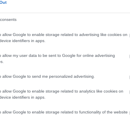
Out
roprietari assieme alla piazzola con elettricità, mettono a
agno privato (pulito e atrrezzato) e pergolato con sedie,
o per ogni piazzola. Ottima sistemazione quindi. Piazzole s
consents
io avere un materasso gonfiabile. Fortemente consigliata la
iacente, che propone ottimi piatti locali. Spiaggia di Cala
o allow Google to enable storage related to advertising like cookies on
omoda e bella. Per chi ha lo scooter è un ottima base per
evice identifiers in apps.
Villasimius (15 km).
o allow my user data to be sent to Google for online advertising
he
Posizione
Punto ristoro
Servizi
s.
to allow Google to send me personalized advertising.
23/08/2020 21:
o allow Google to enable storage related to analytics like cookies on
, è ricavato all'interno dell'azienda agricola. Tra gli uliveti 
evice identifiers in apps.
nte organizzate con colonnina elettrica, bagni privati e
na di apprezzamento, la veranda privata con tavolini e sedi
o allow Google to enable storage related to functionality of the website
a 5 minuti di bicicletta.
Punto vendita
Servizi