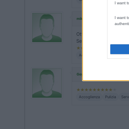
I want t
I want t
ha commen
mikehammer72
authenti
Ottima area sosta. Gesto
Servizi pulitissimi. La co
Accoglienza
Pulizia
Serv
ha commentato
Goya2000
Accoglienza
Pulizia
Serv