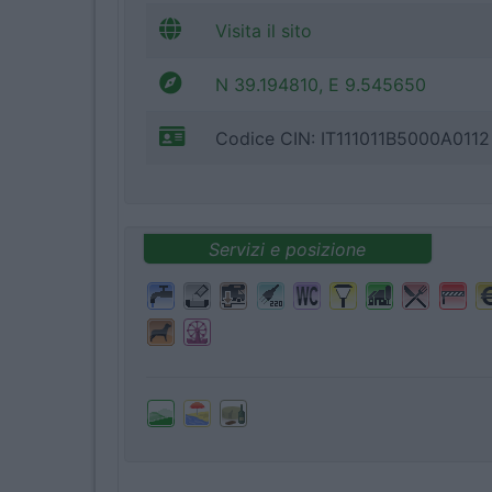
Visita il sito
N 39.194810, E 9.545650
Codice CIN: IT111011B5000A0112
Servizi e posizione