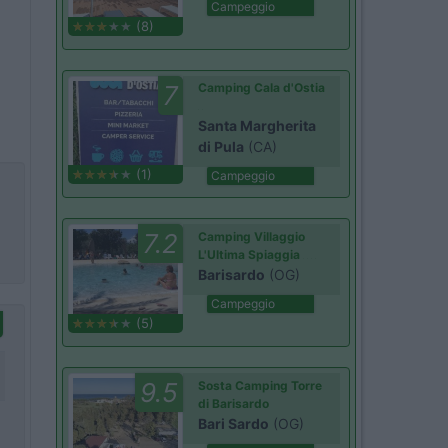
Campeggio
(8)
7
Camping Cala d'Ostia
Santa Margherita
di Pula
(CA)
(1)
Campeggio
7.2
Camping Villaggio
L'Ultima Spiaggia
Barisardo
(OG)
Campeggio
(5)
9.5
Sosta Camping Torre
di Barisardo
Bari Sardo
(OG)