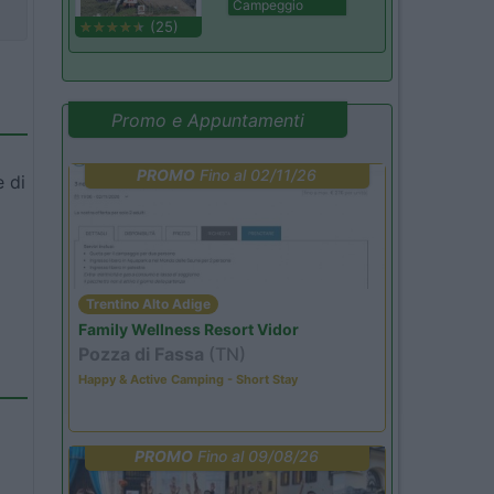
Campeggio
(25)
Promo e Appuntamenti
PROMO
Fino al 02/11/26
e di
Trentino Alto Adige
Family Wellness Resort Vidor
Pozza di Fassa
(TN)
Happy & Active Camping - Short Stay
PROMO
Fino al 09/08/26