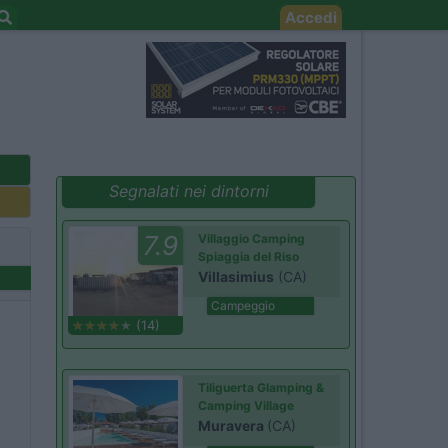
Accedi
Segnalati nei dintorni
7.9
Villaggio Camping
Spiaggia del Riso
Villasimius
(CA)
Campeggio
(14)
Tiliguerta Glamping &
Camping Village
Muravera
(CA)