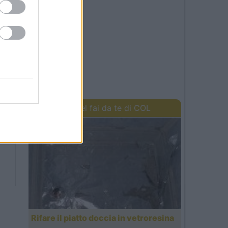
38
I lavori del fai da te di COL
00
Rifare il piatto doccia in vetroresina