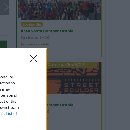
Lombardia
Area Sosta Camper Orobie
Ardesio
(BG)
Ardesio in scatola
PROMO
Fino al 29/08/26
sonal or
ection to
ou may
 personal
Lombardia
out of the
Area Sosta Camper Orobie
 downstream
Ardesio
(BG)
B’s List of
Ardesio si blocca