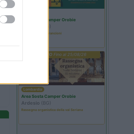
Lombardia
Area Sosta Camper Orobie
Ardesio
(BG)
Caccia ai tesori arancioni
PROMO
Fino al 25/08/26
Lombardia
Area Sosta Camper Orobie
Ardesio
(BG)
Rassegna organistica della val Seriana