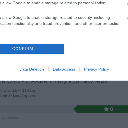
o allow Google to enable storage related to personalization.
o allow Google to enable storage related to security, including
noro (MO) - 21.3km
cation functionality and fraud prevention, and other user protection.
e del Mare
7,8
4
CONFIRM
 / Posizione
Data Deletion
Data Access
Privacy Policy
ine con le Alpi Apuane, ai margini del Parco Nazio...
gnano (LU) - 21.6km
ierotti - Loc. Argegna
0
 / Posizione