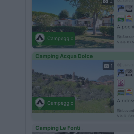
0
Servizi
A pochi
Sarzan
Campeggio
Viale XXV
Camping Acqua Dolce
1
Servizi
A ridos
Campeggio
Levant
Via G. Se
Camping Le Fonti