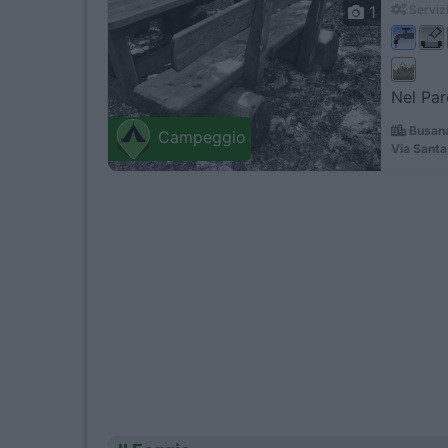
1
Servizi
Nel Par
Busana
Campeggio
Via Santa