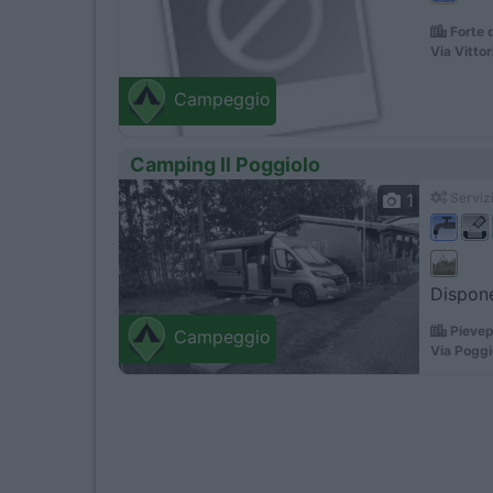
Forte 
Via Vitto
Campeggio
Camping Il Poggiolo
1
Servizi
Dispone
Pievep
Campeggio
Via Poggi