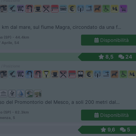
 / Posizione
 km dal mare, sul fiume Magra, circondato da una f...
a (SP) - 44.4km
Disponibilità
 Aprile, 54
8,5
24
 / Posizione
so del Promontorio del Mesco, a soli 200 metri dal...
o (SP) - 62.3km
Disponibilità
menza, 5
9,6
5