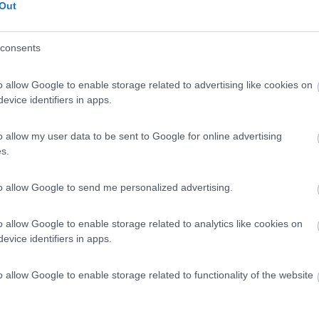
Out
consents
elago (MO) - 17.4km
de di Canossa, 34
o allow Google to enable storage related to advertising like cookies on
evice identifiers in apps.
0
o allow my user data to be sent to Google for online advertising
s.
noro (MO) - 20.6km
ni, 10, Fraz. Fontanaluccia
to allow Google to send me personalized advertising.
o allow Google to enable storage related to analytics like cookies on
evice identifiers in apps.
o allow Google to enable storage related to functionality of the website
9
1
 / Posizione