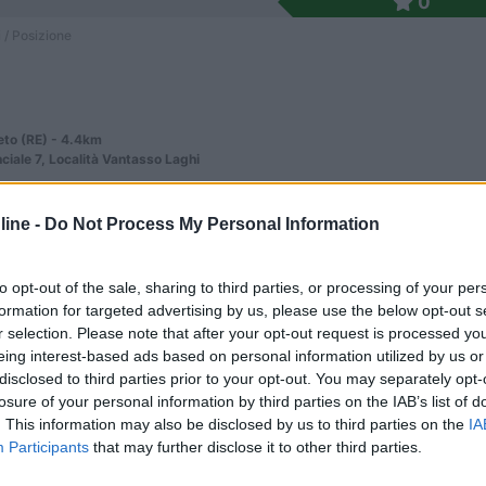
0
 / Posizione
to (RE) - 4.4km
nciale 7, Località Vantasso Laghi
ine -
Do Not Process My Personal Information
8,7
3
 / Posizione
to opt-out of the sale, sharing to third parties, or processing of your per
formation for targeted advertising by us, please use the below opt-out s
r selection. Please note that after your opt-out request is processed y
eing interest-based ads based on personal information utilized by us or
re del Parco Nazionale dell'Appennino Tosco-Emilia...
disclosed to third parties prior to your opt-out. You may separately opt-
o Laghi (RE) - 12.9km
losure of your personal information by third parties on the IAB’s list of
ciale, 2/1
. This information may also be disclosed by us to third parties on the
IA
Participants
that may further disclose it to other third parties.
0