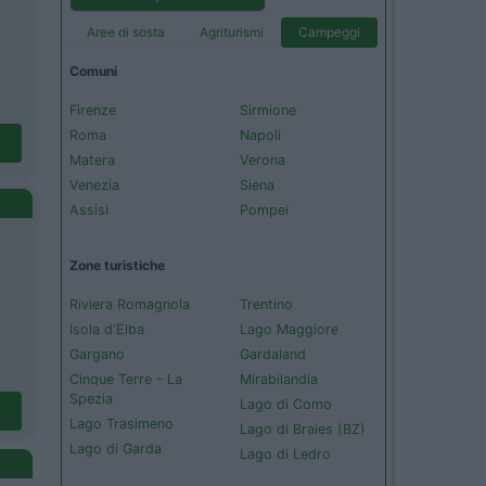
Aree di sosta
Agriturismi
Campeggi
Comuni
Firenze
Sirmione
Roma
Napoli
Matera
Verona
Venezia
Siena
Assisi
Pompei
Zone turistiche
Riviera Romagnola
Trentino
Isola d'Elba
Lago Maggiore
Gargano
Gardaland
Cinque Terre - La
Mirabilandia
Spezia
Lago di Como
Lago Trasimeno
Lago di Braies (BZ)
Lago di Garda
Lago di Ledro