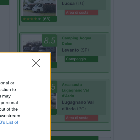
Lucca
(LU)
Area di sosta
(68)
8.5
Camping Acqua
Dolce
Levanto
(SP)
Campeggio
(24)
sonal or
8.5
Area sosta
ection to
Lugagnano Val
ou may
d'Arda
Lugagnano Val
 personal
d'Arda
(PC)
out of the
(18)
 downstream
Area di sosta
B’s List of