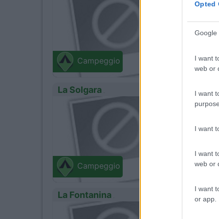
0
Opted 
Google 
Pievep
Via Matil
I want t
Campeggio
web or d
La Solgara
I want t
purpose
0
Frassi
Via Trugo
I want 
I want t
web or d
Campeggio
I want t
La Fontanina
or app.
0
Servizi