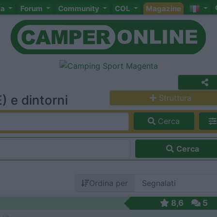
ta
Forum
Community
COL
Magazine
 e dintorni
Struttura
Cerca
Cerca
Ordina per
8,6
5