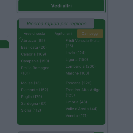
Vedi altri
Ricerca rapida per regione
Aree di sosta
Agriturismi
Campeggi
Abruzzo (85)
Friuli Venezia Giulia
(25)
Basilicata (20)
Lazio (124)
Calabria (169)
Liguria (150)
Campania (150)
Lombardia (200)
Emilia Romagna
(101)
Marche (103)
Molise (13)
Toscana (226)
Piemonte (152)
Trentino Alto Adige
(125)
Puglia (179)
Umbria (48)
Sardegna (87)
Valle d'Aosta (44)
Sicilia (112)
Veneto (171)