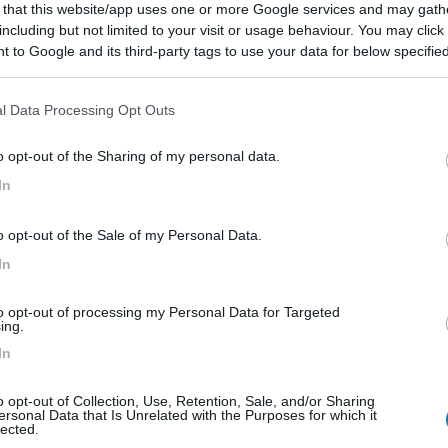
 that this website/app uses one or more Google services and may gath
 / Posizione
including but not limited to your visit or usage behaviour. You may click 
 to Google and its third-party tags to use your data for below specifi
ogle consent section.
l Data Processing Opt Outs
Minozzo (RE) - 12.9km
bio, Loc. Rescadore
o opt-out of the Sharing of my personal data.
In
0
 / Posizione
o opt-out of the Sale of my Personal Data.
In
to opt-out of processing my Personal Data for Targeted
ing.
(RE) - 14.5km
 Sasso 23, Località Quara
In
o opt-out of Collection, Use, Retention, Sale, and/or Sharing
9,3
3
ersonal Data that Is Unrelated with the Purposes for which it
lected.
 / Posizione