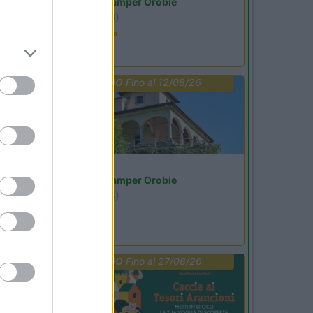
Area Sosta Camper Orobie
Ardesio
(BG)
Ardesio in scatola
PROMO
Fino al 12/08/26
Lombardia
Area Sosta Camper Orobie
Ardesio
(BG)
Riscopri Ardesio
PROMO
Fino al 27/08/26