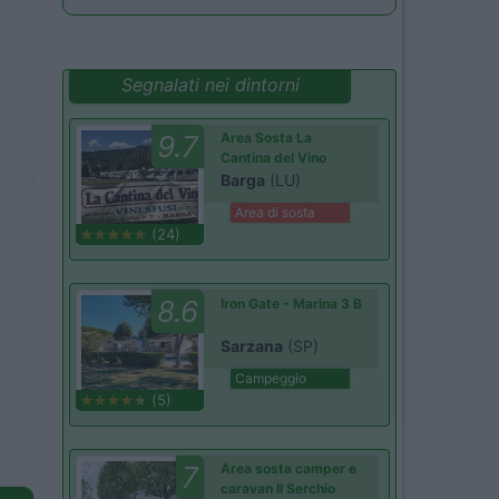
Segnalati nei dintorni
9.7
Area Sosta La
Cantina del Vino
Barga
(LU)
Area di sosta
(24)
8.6
Iron Gate - Marina 3 B
Sarzana
(SP)
Campeggio
(5)
7
Area sosta camper e
caravan Il Serchio