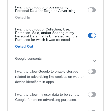
che c'erano altri due tavoli oltre al nostro, ci siamo
I want to opt-out of processing my
dovuti alzare per andare a cenare altrove. La
Personal Data for Targeted Advertising.
seconda sera siamo usciti in centro Umago per
Opted In
cenare, al ritorno ci avevano tolto tutte le nostre
cose dalla piazzola, compreso il sacchetto di
I want to opt-out of Collection, Use,
Retention, Sale, and/or Sharing of my
rifiuti appeso alla pianta e legata per bene. Ci
Personal Data that Is Unrelated with the
siamo rivolti alla direzione sperando di riavere
Purposes for which it was collected.
tutto indietro, ma l'unica risposta che abbiamo
Opted Out
ricevuto era quello di chiamare la polizia per fare
denuncia... che tristezza... a questo punto ho
Google consents
pensato che denuncio a fare, quando è chiaro che
un ladruncolo non avrebbe mai portato via la
I want to allow Google to enable storage
pattumiera!
related to advertising like cookies on web or
device identifiers in apps.
Accoglienza
Caratteristiche
Punto ristoro
I want to allow my user data to be sent to
Google for online advertising purposes.
15/08/2018 9:27
giacomo03