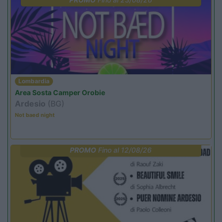
Lombardia
Area Sosta Camper Orobie
Ardesio
(BG)
Not baed night
PROMO
Fino al 12/08/26