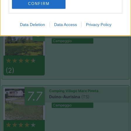
CONFIRM
(3)
Data Deletion
Data Access
Privacy Policy
Belvedere Pineta
9
Aquileia
(UD)
Campeggio
(2)
Camping Village Mare Pineta
7.7
Duino-Aurisina
(TS)
Campeggio