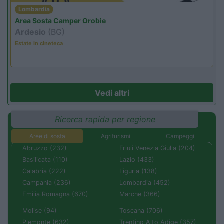
Lombardia
Area Sosta Camper Orobie
Ardesio
(BG)
Estate in cineteca
Vedi altri
Ricerca rapida per regione
Aree di sosta
Agriturismi
Campeggi
Abruzzo (232)
Friuli Venezia Giulia (204)
Basilicata (110)
Lazio (433)
Calabria (222)
Liguria (138)
Campania (236)
Lombardia (452)
Emilia Romagna (670)
Marche (366)
Molise (94)
Toscana (706)
Piemonte (632)
Trentino Alto Adige (357)