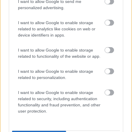
I want to allow Google to send me
Ottimo campeggio con tre piscine, molti ristoranti,
personalized advertising.
personale cordiale, campeggio pulito.Piazzole con
acqua molte sono ombreggianti.Molti divertimenti
I want to allow Google to enable storage
acquatici.Prezzi giusti. Io lo consiglio.
related to analytics like cookies on web or
device identifiers in apps.
Accoglienza
Caratteristiche
Prezzo
Pulizia
I want to allow Google to enable storage
Punto ristoro
Servizi
related to functionality of the website or app.
I want to allow Google to enable storage
Segnalati nei dintorni
related to personalization.
I want to allow Google to enable storage
Residence & Camping Punta Spin
7.3
related to security, including authentication
Grado
(GO)
functionality and fraud prevention, and other
Campeggio
user protection.