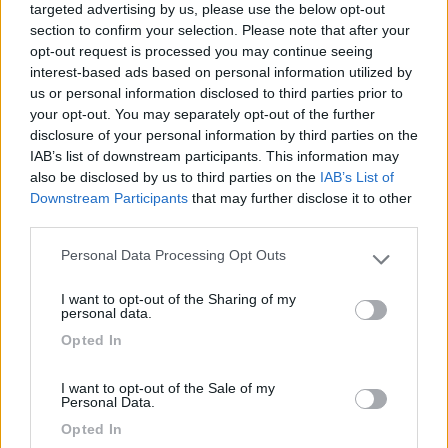
targeted advertising by us, please use the below opt-out
10/09/2018 15:16
fedespo
section to confirm your selection. Please note that after your
opt-out request is processed you may continue seeing
interest-based ads based on personal information utilized by
Enormi piazzole in ghiaino no sempre in piano ma
us or personal information disclosed to third parties prior to
davvero grandi. Servizi impeccabili e siamo in
your opt-out. You may separately opt-out of the further
pieno agosto. Ottima esperienza, da tornare.
disclosure of your personal information by third parties on the
IAB’s list of downstream participants. This information may
also be disclosed by us to third parties on the
IAB’s List of
Caratteristiche
Pulizia
Servizi
Downstream Participants
that may further disclose it to other
third parties.
02/09/2018 18:18
crivano
Personal Data Processing Opt Outs
Please note that this website/app uses one or more Google
services and may gather and store information including but
Sono stato in questo bellissimo campeggio 2 notti
I want to opt-out of the Sharing of my
not limited to your visit or usage behaviour. You may click to
personal data.
con la mia famiglia in camper. Siamo stati accolti
grant or deny consent to Google and its third-party tags to
Opted In
subito con gentilezza anche se non abbiamo
use your data for below specified purposes in below Google
avuto informazioni sui servizi del campeggio, e ci
consent section.
I want to opt-out of the Sale of my
siamo dovuti arrangiare. Al ristorante del
Personal Data.
campeggio non sanno fare il loro lavoro, pertanto
Opted In
dopo un'ora d'attesa per un primo, considerando