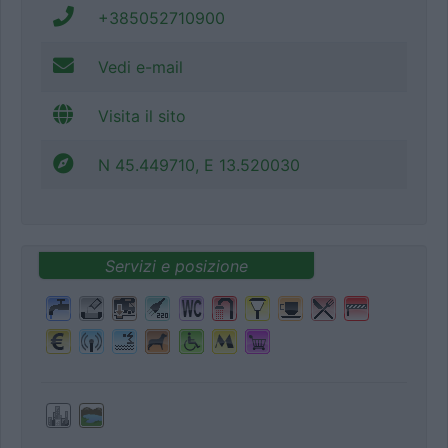
+385052710900
Vedi e-mail
Visita il sito
N 45.449710, E 13.520030
Servizi e posizione