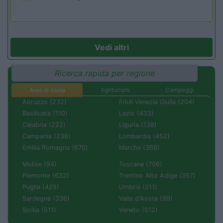
Vedi altri
Ricerca rapida per regione
Aree di sosta
Agriturismi
Campeggi
Abruzzo (232)
Friuli Venezia Giulia (204)
Basilicata (110)
Lazio (433)
Calabria (222)
Liguria (138)
Campania (236)
Lombardia (452)
Emilia Romagna (670)
Marche (366)
Molise (94)
Toscana (706)
Piemonte (632)
Trentino Alto Adige (357)
Puglia (425)
Umbria (211)
Sardegna (336)
Valle d'Aosta (99)
Sicilia (511)
Veneto (512)