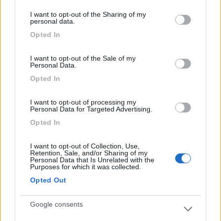
posizione.
services and may gather and store information including but
I want to opt-out of the Sharing of my
not limited to your visit or usage behaviour. You may click to
personal data.
Accessibilità
Posizione
Prezzo
Punto ristoro
Servizi
grant or deny consent to Google and its third-party tags to
Opted In
use your data for below specified purposes in below Google
Trasporti
consent section.
I want to opt-out of the Sale of my
Personal Data.
Opted In
Segnalati nei dintorni
I want to opt-out of processing my
Personal Data for Targeted Advertising.
Residence & Camping Punta Spin
7.3
Grado
(GO)
Opted In
Campeggio
I want to opt-out of Collection, Use,
Retention, Sale, and/or Sharing of my
Personal Data that Is Unrelated with the
Purposes for which it was collected.
Opted Out
(3)
Google consents
Belvedere Pineta