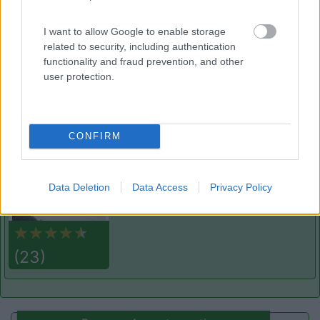
7.7
Duino-Aurisina
(TS)
Campeggio
I want to allow Google to enable storage
related to security, including authentication
functionality and fraud prevention, and other
user protection.
(12)
CONFIRM
Camping Sabbiadoro
8.8
Lignano Sabbiadoro
(UD)
Campeggio
Data Deletion
Data Access
Privacy Policy
(23)