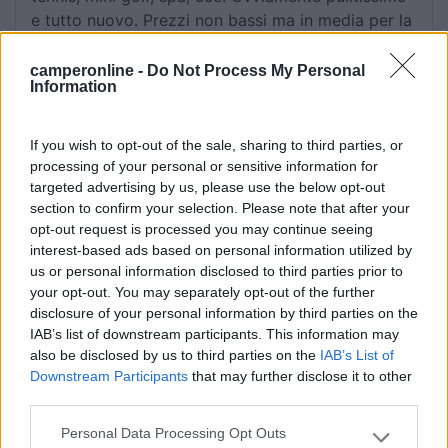
e tutto nuovo. Prezzi non bassi ma in media per la
zona, se si considera che hai anche lettini e
ombrelloni gratis sulla spiaggia del campeggio e
camperonline -
Do Not Process My Personal
Information
l'accesso alle piscine compreso nel prezzo, direi
che è anche conveniente.
If you wish to opt-out of the sale, sharing to third parties, or
processing of your personal or sensitive information for
Posizione
Prezzo
Pulizia
Punto ristoro
Servizi
targeted advertising by us, please use the below opt-out
section to confirm your selection. Please note that after your
03/10/2019 0:26
opt-out request is processed you may continue seeing
Pierantonio
interest-based ads based on personal information utilized by
us or personal information disclosed to third parties prior to
Ottimo camping nuovissimo. Appena fuori da
your opt-out. You may separately opt-out of the further
Rovigno, che su può raggiungere in bici o con il
disclosure of your personal information by third parties on the
bus che passa davanti al camping. Impeccabili i
IAB’s list of downstream participants. This information may
also be disclosed by us to third parties on the
IAB’s List of
servizi, la spiaggia, il ristorante e tutti i negozi.
Downstream Participants
that may further disclose it to other
Anche se più costose, consiglio prenotare quelle
third parties.
vicino al mare in quanto si potrebbe altrimenti
finire in una piazzola un po' sgradevole come
Personal Data Processing Opt Outs
Please note that this website/app uses one or more Google