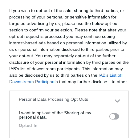
If you wish to opt-out of the sale, sharing to third parties, or
Recensioni degli Utenti
processing of your personal or sensitive information for
targeted advertising by us, please use the below opt-out
section to confirm your selection. Please note that after your
Seleziona gli argomenti per leggere le recensioni:
opt-out request is processed you may continue seeing
Posizione (3)
Prezzo (2)
Servizi (2)
Caratteristiche (1)
interest-based ads based on personal information utilized by
us or personal information disclosed to third parties prior to
Mostra tutto
your opt-out. You may separately opt-out of the further
disclosure of your personal information by third parties on the
25/09/2019 11:00
emiliano69
IAB’s list of downstream participants. This information may
also be disclosed by us to third parties on the
IAB’s List of
Downstream Participants
that may further disclose it to other
Area su fondo erboso senza delimitazione di
third parties.
piazzole, di fronte a un laghetto di pesca sportiva,
tranquilla e comoda per il centro (circa 20 minuti a
Personal Data Processing Opt Outs
Please note that this website/app uses one or more Google
piedi).
services and may gather and store information including but
I want to opt-out of the Sharing of my
not limited to your visit or usage behaviour. You may click to
personal data.
grant or deny consent to Google and its third-party tags to
Caratteristiche
Posizione
Opted In
use your data for below specified purposes in below Google
consent section.