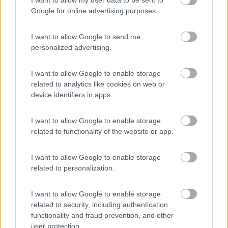
I want to allow my user data to be sent to
Camping Hotel Loewenhof
7.8
Google for online advertising purposes.
Varna
(BZ)
Campeggio
I want to allow Google to send me
personalized advertising.
I want to allow Google to enable storage
(13)
related to analytics like cookies on web or
device identifiers in apps.
Camping Latsch an der Etsch
I want to allow Google to enable storage
Laces
(BZ)
related to functionality of the website or app.
Campeggio
I want to allow Google to enable storage
related to personalization.
(3)
I want to allow Google to enable storage
related to security, including authentication
functionality and fraud prevention, and other
user protection.
Camping Arquin Lana