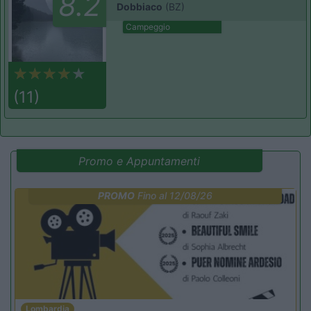
8.2
Dobbiaco
(BZ)
Campeggio
(11)
Promo e Appuntamenti
PROMO
Fino al 12/08/26
Lombardia