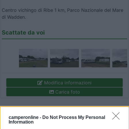
Centro vichingo di Ribe 1 km, Parco Nazionale del Mare
di Wadden.
Scattate da voi
Modifica informazioni
Carica foto
Commenta
camperonline -
Do Not Process My Personal
Information
Fai il
Login
per
commentare
.