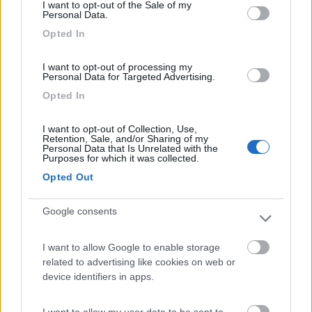
I want to opt-out of the Sale of my
04/09/2017 10:45
Peperito
Personal Data.
Opted In
Sosta ideale se AA gratuita di Ribe piena. Costo Kr
140 con CS e 220. Docce a pagamento. Possibilità
I want to opt-out of processing my
Personal Data for Targeted Advertising.
di pesca.
Opted In
Posizione
Prezzo
Servizi
I want to opt-out of Collection, Use,
Retention, Sale, and/or Sharing of my
Personal Data that Is Unrelated with the
13/08/2016 15:41
Purposes for which it was collected.
travel liner
Opted Out
Google consents
Posizione
Prezzo
Servizi
I want to allow Google to enable storage
related to advertising like cookies on web or
Segnalati nei dintorni
device identifiers in apps.