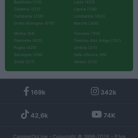
Basilicata (110)
Lazio (433)
Calabria (222)
Liguria (138)
Campania (236)
Lombardia (452)
Emilia Romagna (670)
Marche (366)
Molise (94)
Toscana (706)
Piemonte (632)
Trentino Alto Adige (357)
Puglia (425)
Umbria (211)
Sardegna (336)
Valle d'Aosta (99)
Sicilia (511)
Veneto (512)
169k
342k
42,6k
74K
CamperOnLine - Copyright © 1998-2026 - P.Iva