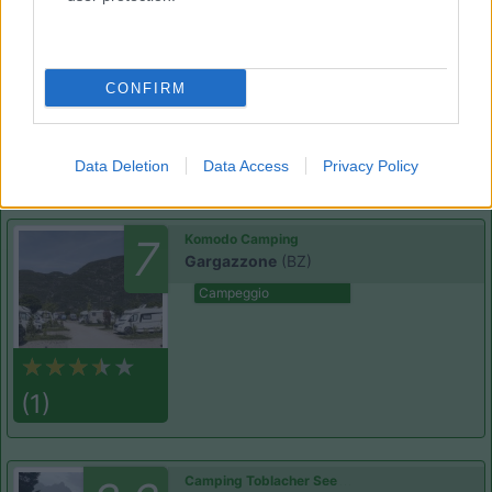
8.1
Lana
(BZ)
Campeggio
CONFIRM
(8)
Data Deletion
Data Access
Privacy Policy
Komodo Camping
7
Gargazzone
(BZ)
Campeggio
(1)
Camping Toblacher See