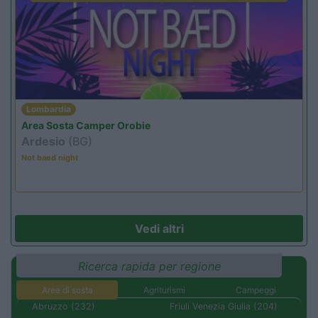
Lombardia
Area Sosta Camper Orobie
Ardesio
(BG)
Not baed night
Vedi altri
Ricerca rapida per regione
Aree di sosta
Agriturismi
Campeggi
Abruzzo (232)
Friuli Venezia Giulia (204)