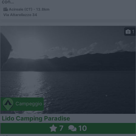
con...
Acireale (CT) - 13.8km
Via Altarellazzo 34
1
Campeggio
Lido Camping Paradise
7
10