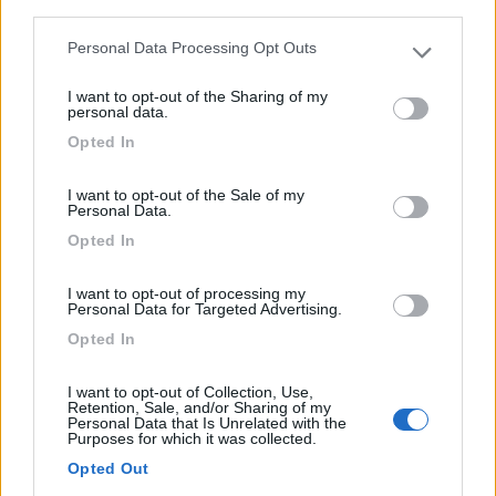
third parties.
Personal Data Processing Opt Outs
Please note that this website/app uses one or more Google
services and may gather and store information including but
I want to opt-out of the Sharing of my
not limited to your visit or usage behaviour. You may click to
personal data.
grant or deny consent to Google and its third-party tags to
Opted In
use your data for below specified purposes in below Google
Campeggio
consent section.
I want to opt-out of the Sale of my
Personal Data.
Camping Gole Alcantara
Opted In
0
Servizi / Posizione
I want to opt-out of processing my
Personal Data for Targeted Advertising.
Opted In
Motta Camastra (ME) - 9.6km
Via Lanterna Bianca snc - Motta Camastra
I want to opt-out of Collection, Use,
Retention, Sale, and/or Sharing of my
Personal Data that Is Unrelated with the
0
Purposes for which it was collected.
Opted Out