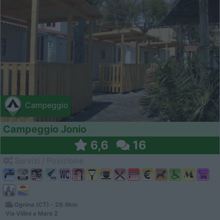
Campeggio
Campeggio Jonio
6,6
16
Servizi / Posizione
Ognina (CT) - 29.9km
Via Villini a Mare 2