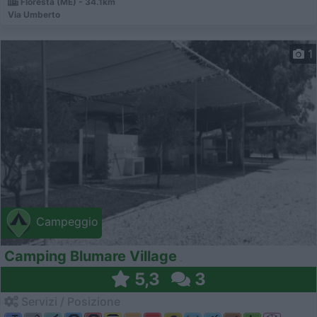
Floresta (ME) - 34.1km
Via Umberto
1
Campeggio
Camping Blumare Village
5,3
3
Servizi / Posizione