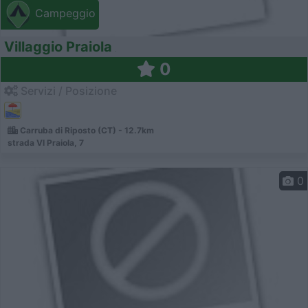
Campeggio
Villaggio Praiola
0
Servizi / Posizione
Carruba di Riposto (CT) - 12.7km
strada VI Praiola, 7
0