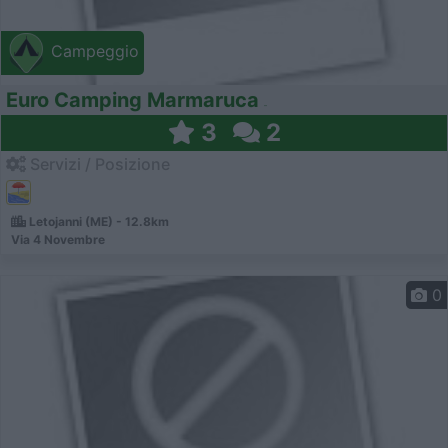
Campeggio
Euro Camping Marmaruca
3
2
Servizi / Posizione
Letojanni (ME) - 12.8km
Via 4 Novembre
0