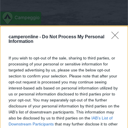
Campeggio
Agricampeggio Friera
camperonline -
Do Not Process My Personal
8
5
Information
Servizi / Posizione
If you wish to opt-out of the sale, sharing to third parties, or
processing of your personal or sensitive information for
targeted advertising by us, please use the below opt-out
Immerso nella natura, con vista sull'Etna, l’agricampeg...
section to confirm your selection. Please note that after your
opt-out request is processed you may continue seeing
Linguaglossa (CT) - 6.5km
Via Unità d'Italia
interest-based ads based on personal information utilized by
us or personal information disclosed to third parties prior to
your opt-out. You may separately opt-out of the further
0
disclosure of your personal information by third parties on the
IAB’s list of downstream participants. This information may
also be disclosed by us to third parties on the
IAB’s List of
Downstream Participants
that may further disclose it to other