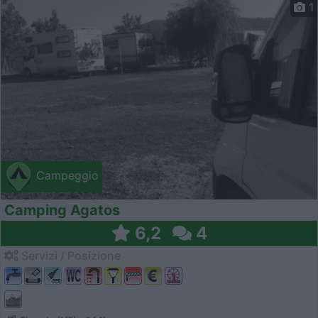
1
Campeggio
Camping Agatos
6,2
4
Servizi / Posizione