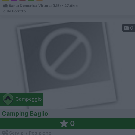
Santa Domenica Vittoria (ME) - 27.9km
c.da Porritto
0
Campeggio
Camping Baglio
0
Servizi / Posizione