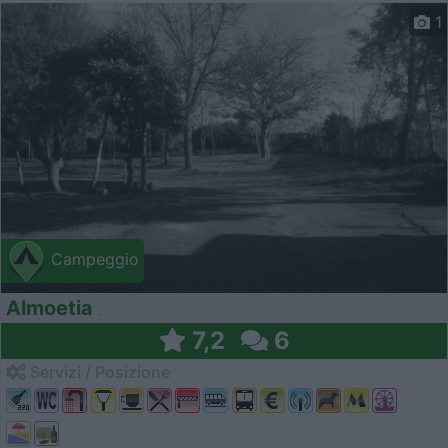
1
Campeggio
Almoetia
7,2
6
Servizi / Posizione