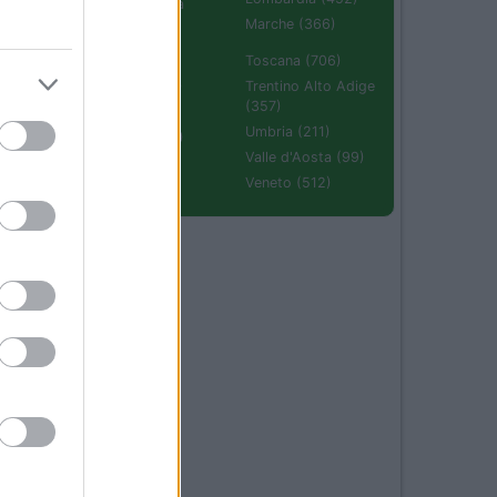
Emilia Romagna
(670)
Marche (366)
Molise (94)
Toscana (706)
Piemonte (632)
Trentino Alto Adige
(357)
Puglia (425)
Umbria (211)
Sardegna (336)
Valle d'Aosta (99)
Sicilia (511)
Veneto (512)