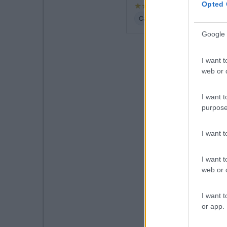
Opted 
Caratteristiche
Prezzo
S
Google 
I want t
web or d
I want t
purpose
I want 
I want t
web or d
I want t
or app.