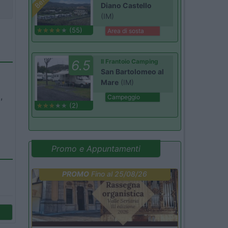
Diano Castello
(IM)
(55)
Area di sosta
6.5
Il Frantoio Camping
San Bartolomeo al
Mare
(IM)
,
Campeggio
(2)
Promo e Appuntamenti
PROMO
Fino al 25/08/26