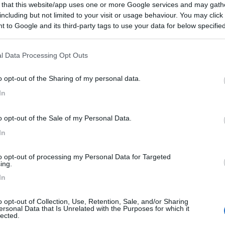
 that this website/app uses one or more Google services and may gath
Prezzo
including but not limited to your visit or usage behaviour. You may click 
 to Google and its third-party tags to use your data for below specifi
ogle consent section.
03/09/2023 23:
l Data Processing Opt Outs
che serve, circa 50€ in 4 ad agosto. Perfetto come tappa e
o opt-out of the Sharing of my personal data.
 per visitare Arles, molto bella, dove trovare la douce
In
o opt-out of the Sale of my Personal Data.
rti
In
o:
05/08/2017 20:
to opt-out of processing my Personal Data for Targeted
ing.
In
e durante il viaggio. Ombra, poca gente anche il 5 di agost
ttimo: 32 euro cane compreso. Chiedete di dare un'occhiat
o opt-out of Collection, Use, Retention, Sale, and/or Sharing
ntrare: se ne trovano con alberi che coprono tutta la
ersonal Data that Is Unrelated with the Purposes for which it
lected.