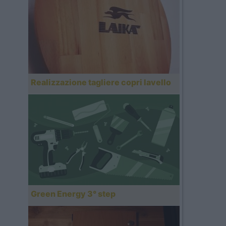
Realizzazione tagliere copri lavello
Green Energy 3° step