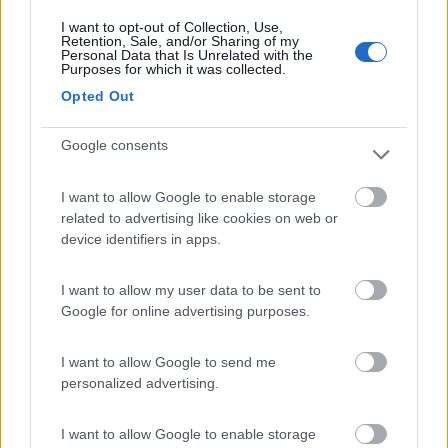
I want to opt-out of Collection, Use,
Più che un campeggio vero e proprio sembra più
Retention, Sale, and/or Sharing of my
un'area sosta attrezzata. Molto vicina allo stadio,
Personal Data that Is Unrelated with the
Purposes for which it was collected.
all'Arena e al museo Mercedes. Mezzi pubblici a
Opted Out
circa 500m. Nel periodo primavera e autunno
sarete praticamente dentro la Festa della Birra che
Google consents
si svolge nel grandissimo piazzale proprio a fianco
della struttura. Bagni un po' datati ma sempre
I want to allow Google to enable storage
puliti. Piazzole in piano su autobloccanti non
related to advertising like cookies on web or
delimitate.
device identifiers in apps.
Accessibilità
Caratteristiche
Posizione
Pulizia
I want to allow my user data to be sent to
Servizi
Trasporti
Google for online advertising purposes.
I want to allow Google to send me
04/01/2019 19:41
Mercy
personalized advertising.
Campeggio situato in zona periferica ma
I want to allow Google to enable storage
comodissimo per visitare il museo Mercedes e lo