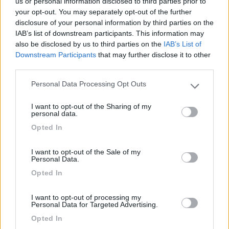
us or personal information disclosed to third parties prior to
In 10 min lungo fiume arrivi alla metro che porta in
your opt-out. You may separately opt-out of the further
centro. Ottima soluzione per visitare la città.
disclosure of your personal information by third parties on the
IAB’s list of downstream participants. This information may
also be disclosed by us to third parties on the
IAB’s List of
Accoglienza
Posizione
Prezzo
Pulizia
Trasporti
Downstream Participants
that may further disclose it to other
third parties.
17/06/2019 9:36
mauroscarpa
Personal Data Processing Opt Outs
Please note that this website/app uses one or more Google
services and may gather and store information including but
I want to opt-out of the Sharing of my
Campeggio pulito, proprietaria gentile, sorridente.
not limited to your visit or usage behaviour. You may click to
personal data.
grant or deny consent to Google and its third-party tags to
Parla inglese. Servizi nuovi e molto puliti. Ottimo
Opted In
use your data for below specified purposes in below Google
punto di partenza per visitare la città, prendendo
consent section.
il treno che dista 10/15 minuti a piedi dal
I want to opt-out of the Sale of my
campeggio.
Personal Data.
Opted In
Accoglienza
Posizione
Pulizia
Servizi
Trasporti
I want to opt-out of processing my
Personal Data for Targeted Advertising.
29/04/2019 10:58
MakT
Opted In