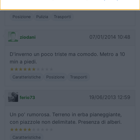
centro piscine e dallo zoo.
Posizione
Pulizia
Trasporti
07/01/2014 10:48
ziodani
D'inverno un poco triste ma comodo. Metro a 10
min a piedi.
Caratteristiche
Posizione
Trasporti
19/06/2013 12:59
ferio73
Un po' rumorosa. Terreno in erba pianeggiante,
con piazzole non delimitate. Presenza di alberi.
Caratteristiche