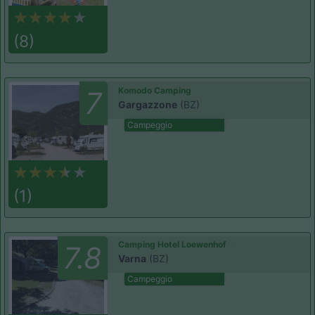
(8)
Komodo Camping
7
Gargazzone
(BZ)
Campeggio
(1)
Camping Hotel Loewenhof
7.8
Varna
(BZ)
Campeggio