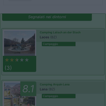
Segnalati nei dintorni
Camping Latsch an der Etsch
Laces
(BZ)
Campeggio
(3)
Camping Arquin Lana
8.1
Lana
(BZ)
Campeggio