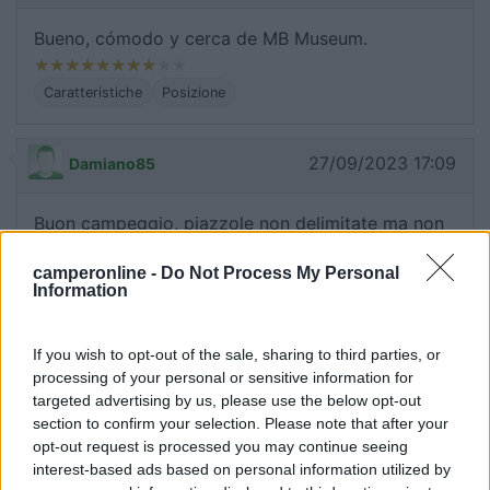
Bueno, cómodo y cerca de MB Museum.
Caratteristiche
Posizione
27/09/2023 17:09
Damiano85
Buon campeggio, piazzole non delimitate ma non
è un problema, acqua in tutte le piazzole. Bar e
camperonline -
Do Not Process My Personal
ristorante. Non troppo vicina dal centro. Quando
Information
c'è l'Octoberfest è di fronte. La consiglio.
If you wish to opt-out of the sale, sharing to third parties, or
Caratteristiche
Posizione
Punto ristoro
processing of your personal or sensitive information for
targeted advertising by us, please use the below opt-out
section to confirm your selection. Please note that after your
26/08/2023 15:03
Koko73
opt-out request is processed you may continue seeing
interest-based ads based on personal information utilized by
Bello, pulito, gestori gentili. Euro 35 in tre persone.