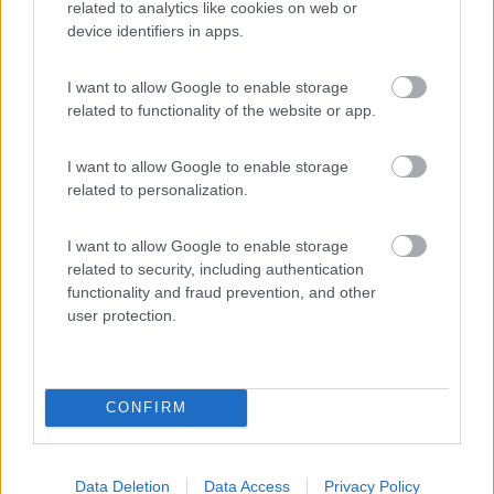
related to analytics like cookies on web or
stadio praticamente a 10 min. Il centro città si
device identifiers in apps.
raggiunge con metropolitana oppure, come
abbiamo fatto noi, in bici, percorrendo le varie
I want to allow Google to enable storage
piste ciclabili in giardini pubblici che attraversano
related to functionality of the website or app.
la città. I servizi puliti e docce libere e calde. Un
po' trascurato il resto, ma capibile visto il
I want to allow Google to enable storage
periodo.Spesa per 1 notte tutto compreso: 27
related to personalization.
euro.
I want to allow Google to enable storage
Posizione
Prezzo
Pulizia
Servizi
Trasporti
related to security, including authentication
functionality and fraud prevention, and other
user protection.
04/11/2018 18:05
ciaociao1
Il campeggio è pulito ma alcuni dettagli un po'
CONFIRM
trascurati. Buona la posizione: si trova a circa 10
minuti dalla metropolitana e a circa 15 (sempre a
piedi) dal museo Mercedes, dallo Stadio, da un
Data Deletion
Data Access
Privacy Policy