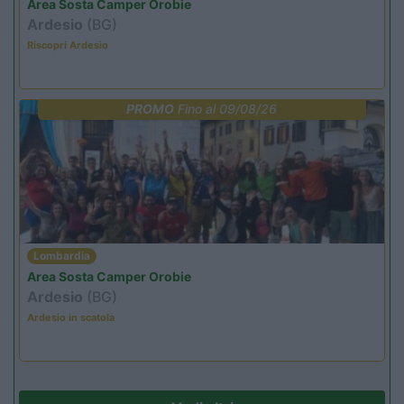
Area Sosta Camper Orobie
Ardesio
(BG)
Riscopri Ardesio
PROMO
Fino al 09/08/26
Lombardia
Area Sosta Camper Orobie
Ardesio
(BG)
Ardesio in scatola