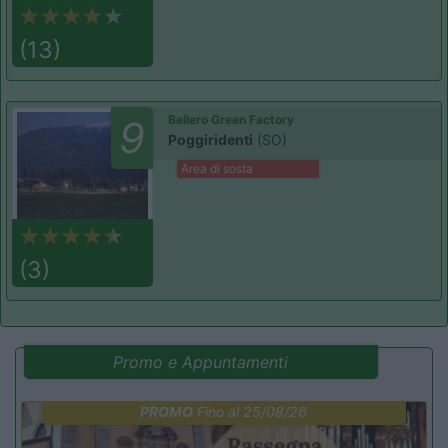
(13)
Bellero Green Factory
9
Poggiridenti
(SO)
Area di sosta
(3)
Promo e Appuntamenti
PROMO
Fino al 25/08/26