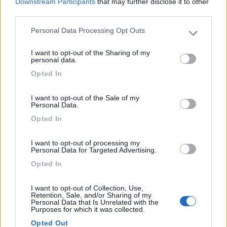
Downstream Participants
that may further disclose it to other
third parties.
Campeggio su ampio prato, piazzole non
delimitate ma lo spazio è talmente tanto che la
Personal Data Processing Opt Outs
Please note that this website/app uses one or more Google
privacy è assicurata! Servizi sanitari puliti. No
services and may gather and store information including but
I want to opt-out of the Sharing of my
lavatrice. Unico neo: poca ombra. Nordlingen
not limited to your visit or usage behaviour. You may click to
personal data.
può essere raggiunta anche in bicicletta, con
grant or deny consent to Google and its third-party tags to
Opted In
use your data for below specified purposes in below Google
qualche salita. Accoglienza gentile.
consent section.
I want to opt-out of the Sale of my
Accoglienza
Caratteristiche
Posizione
Pulizia
Personal Data.
Servizi
Opted In
I want to opt-out of processing my
Personal Data for Targeted Advertising.
Segnalati nei dintorni
Opted In
I want to opt-out of Collection, Use,
Camping Latsch an der Etsch
Retention, Sale, and/or Sharing of my
Laces
(BZ)
Personal Data that Is Unrelated with the
Purposes for which it was collected.
Campeggio
Opted Out