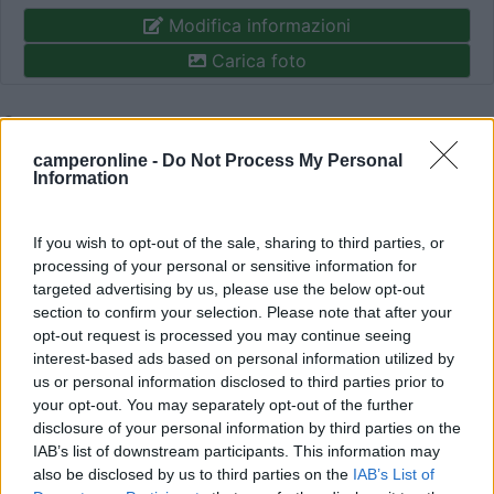
Modifica informazioni
Carica foto
Commenta
camperonline -
Do Not Process My Personal
Information
Fai il
Login
per
commentare
.
If you wish to opt-out of the sale, sharing to third parties, or
Recensioni degli Utenti
processing of your personal or sensitive information for
targeted advertising by us, please use the below opt-out
section to confirm your selection. Please note that after your
Seleziona gli argomenti per leggere le recensioni:
opt-out request is processed you may continue seeing
Accoglienza (1)
Caratteristiche (1)
Posizione (1)
interest-based ads based on personal information utilized by
Pulizia (1)
Servizi (1)
us or personal information disclosed to third parties prior to
your opt-out. You may separately opt-out of the further
Mostra tutto
disclosure of your personal information by third parties on the
IAB’s list of downstream participants. This information may
16/08/2023 16:22
LucyMaxErySky
also be disclosed by us to third parties on the
IAB’s List of