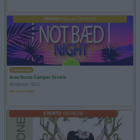
PROMO
Fino al 23/08/26
Lombardia
Area Sosta Camper Orobie
Ardesio
(BG)
Not baed night
EVENTO
09/08/26