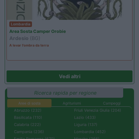
Lombardia
Area Sosta Camper Orobie
Ardesio
(BG)
A levar l'ombra da terra
Vedi altri
Ricerca rapida per regione
Aree di sosta
Agriturismi
Campeggi
Abruzzo (232)
Friuli Venezia Giulia (204)
Basilicata (110)
Lazio (433)
Calabria (222)
Liguria (137)
Campania (236)
Lombardia (452)
Emilia Romagna (670)
Marche (366)