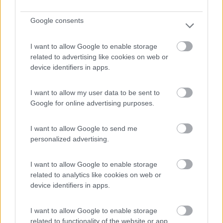
Google consents
(3)
I want to allow Google to enable storage
related to advertising like cookies on web or
device identifiers in apps.
Camping Hotel Loewenhof
7.8
Varna
(BZ)
I want to allow my user data to be sent to
Campeggio
Google for online advertising purposes.
I want to allow Google to send me
personalized advertising.
(13)
I want to allow Google to enable storage
related to analytics like cookies on web or
Camping Arquin Lana
8.1
device identifiers in apps.
Lana
(BZ)
Campeggio
I want to allow Google to enable storage
related to functionality of the website or app.