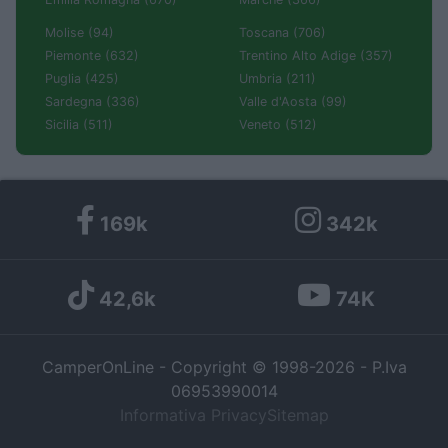
Molise (94)
Toscana (706)
Piemonte (632)
Trentino Alto Adige (357)
Puglia (425)
Umbria (211)
Sardegna (336)
Valle d'Aosta (99)
Sicilia (511)
Veneto (512)
169k
342k
42,6k
74K
CamperOnLine - Copyright © 1998-2026 - P.Iva
06953990014
Informativa Privacy
Sitemap