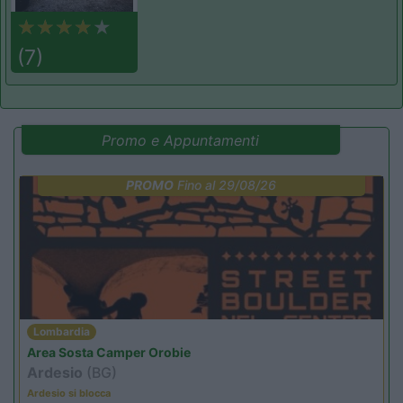
(7)
Promo e Appuntamenti
PROMO
Fino al 29/08/26
Lombardia
Area Sosta Camper Orobie
Ardesio
(BG)
Ardesio si blocca