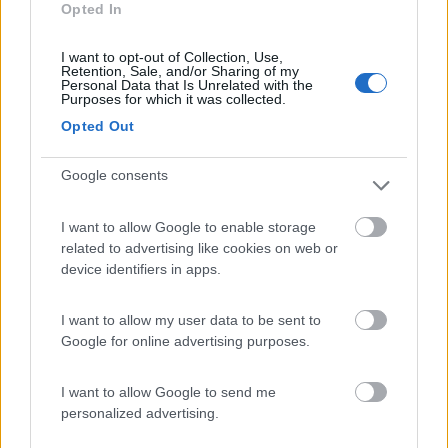
distributore/Bakery, ubicati sulla statale.
Opted In
Accessibilità
Accoglienza
Punto ristoro
Trasporti
I want to opt-out of Collection, Use,
Retention, Sale, and/or Sharing of my
Personal Data that Is Unrelated with the
Purposes for which it was collected.
Opted Out
Segnalati nei dintorni
Google consents
Tenuta L'Alba di Monte Matino
8.8
Otranto
(LE)
I want to allow Google to enable storage
Area di sosta
related to advertising like cookies on web or
device identifiers in apps.
I want to allow my user data to be sent to
Google for online advertising purposes.
(34)
I want to allow Google to send me
personalized advertising.
Agriturismo Biologico Fontanelle
8.5
Otranto
(LE)