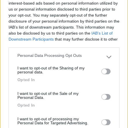
interest-based ads based on personal information utilized by
us or personal information disclosed to third parties prior to
Campeggio eccezionale direttamente sul mare
your opt-out. You may separately opt-out of the further
ombreggiato e non. Servizi ottimi e molto puliti.
disclosure of your personal information by third parties on the
Dotato di piscina interna e ristorante con annesso
IAB’s list of downstream participants. This information may
piccolo market. Effettivamente la strada di
also be disclosed by us to third parties on the
IAB’s List of
accesso e un pochino stretta
Downstream Participants
that may further disclose it to other
third parties.
Accessibilità
Caratteristiche
Posizione
Pulizia
Personal Data Processing Opt Outs
Please note that this website/app uses one or more Google
Punto ristoro
Punto vendita
Servizi
services and may gather and store information including but
I want to opt-out of the Sharing of my
not limited to your visit or usage behaviour. You may click to
personal data.
grant or deny consent to Google and its third-party tags to
21/08/2017 17:33
Red 1
Opted In
use your data for below specified purposes in below Google
consent section.
I want to opt-out of the Sale of my
Strada accesso stretta, anche se quest'anno la
Personal Data.
strada di accesso al campeggio è stata allargata.
Opted In
Inoltre i gestori, se avvisati telefonicamente, si
offrono di venire a prendere i camperisti con
I want to opt-out of processing my
rimorchio al seguito, nei pressi del
Personal Data for Targeted Advertising.