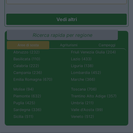
Vedi altri
Ricerca rapida per regione
Aree di sosta
Agriturismi
Campeggi
Abruzzo (232)
Friuli Venezia Giulia (204)
Basilicata (110)
Lazio (433)
Calabria (222)
Liguria (138)
Campania (236)
Lombardia (452)
Emilia Romagna (670)
Marche (366)
Molise (94)
Toscana (706)
Piemonte (632)
Trentino Alto Adige (357)
Puglia (425)
Umbria (211)
Sardegna (336)
Valle d'Aosta (99)
Sicilia (511)
Veneto (512)