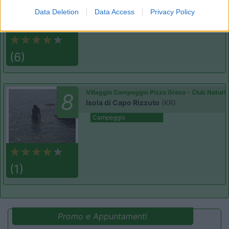
Campeggio
Data Deletion
Data Access
Privacy Policy
(6)
Villaggio Campeggio Pizzo Greco - Club Naturi
8
Isola di Capo Rizzuto
(KR)
Campeggio
(1)
Promo e Appuntamenti