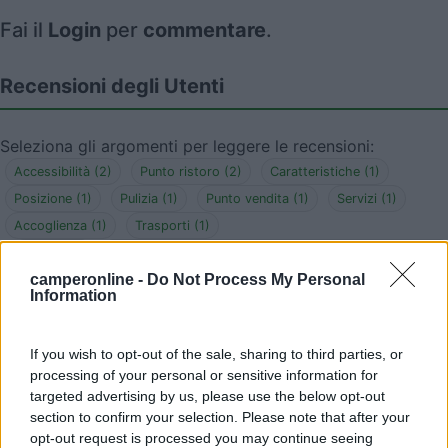
Fai il
Login
per
commentare
.
Recensioni degli Utenti
Seleziona gli argomenti per leggere le recensioni:
Accessibilità (2)
Punto ristoro (2)
Caratteristiche (1)
Posizione (1)
Pulizia (1)
Punto vendita (1)
Servizi (1)
Accoglienza (1)
Trasporti (1)
Mostra tutto
camperonline -
Do Not Process My Personal
Information
09/09/2017 0:23
dredd61
If you wish to opt-out of the sale, sharing to third parties, or
processing of your personal or sensitive information for
targeted advertising by us, please use the below opt-out
section to confirm your selection. Please note that after your
06/09/2017 12:19
dredd61
opt-out request is processed you may continue seeing