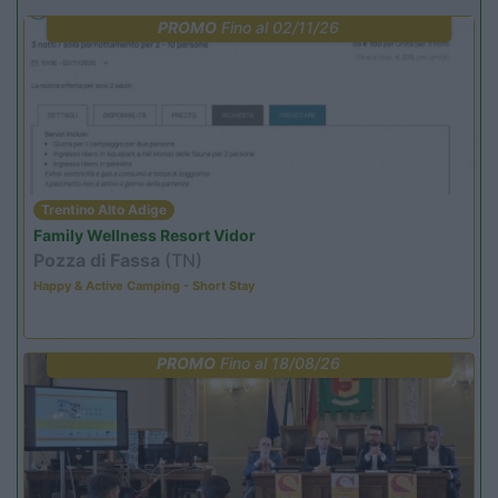
PROMO
Fino al 02/11/26
Trentino Alto Adige
Family Wellness Resort Vidor
Pozza di Fassa
(TN)
Happy & Active Camping - Short Stay
PROMO
Fino al 18/08/26