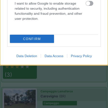
I want to allow Google to enable storage
related to security, including authentication
functionality and fraud prevention, and other
user protection.
(93)
Village Camping Park Shadak
6.3
CONFIRM
Porto Cesareo
(LE)
Campeggio
Data Deletion
Data Access
Privacy Policy
(3)
Campeggio Lamaforca
Carovigno
(BR)
Campeggio