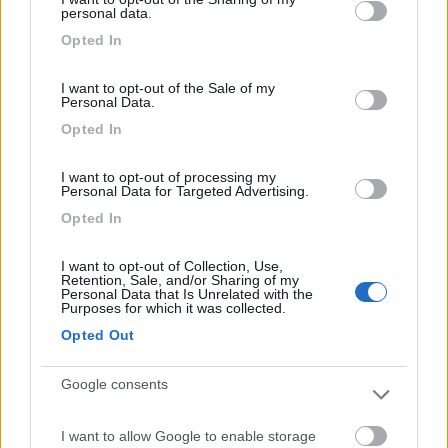
gratuitamente si può ormeggiarr il proprio natante.
not limited to your visit or usage behaviour. You may click to
personal data.
Accettati animali domestici. Prezzi contenuti.
grant or deny consent to Google and its third-party tags to
Opted In
use your data for below specified purposes in below Google
consent section.
Accoglienza
Caratteristiche
Posizione
Prezzo
I want to opt-out of the Sale of my
Personal Data.
Punto ristoro
Opted In
01/08/2019 17:26
Kyria
I want to opt-out of processing my
Personal Data for Targeted Advertising.
Opted In
Accoglienza
Caratteristiche
Posizione
Prezzo
I want to opt-out of Collection, Use,
Punto ristoro
Retention, Sale, and/or Sharing of my
Personal Data that Is Unrelated with the
Purposes for which it was collected.
Opted Out
25/08/2014 14:32
bazylothis
Google consents
Tranquillo, molto pulito, ben tenuto, personale
disponibile e taverna ottima.
I want to allow Google to enable storage