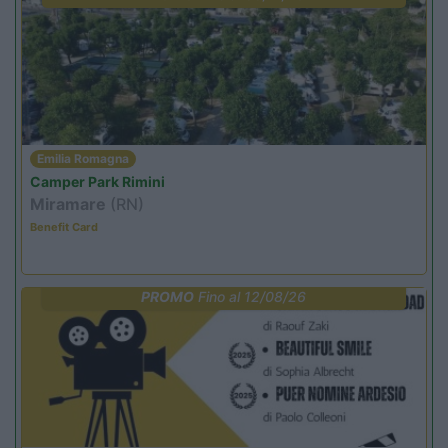
Emilia Romagna
Camper Park Rimini
Miramare
(RN)
Benefit Card
PROMO
Fino al 12/08/26