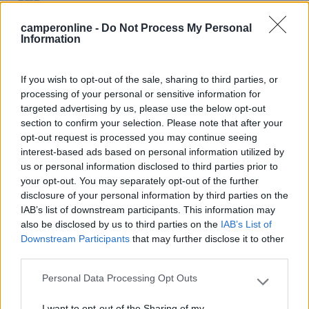
Ci siamo ora, rispetto ad anni fa sempre di ottimo
camperonline -
Do Not Process My Personal
Information
livello, molto ben tenuto, pulitissimo, buona
taverna con prezzi onesti, minimarket fornito,
spiaggia ben tenuta. Unico piccolo neo le piazzole
If you wish to opt-out of the sale, sharing to third parties, or
che potrebbero essere un po' più grandi. Alla
processing of your personal or sensitive information for
targeted advertising by us, please use the below opt-out
reception gentilezza, parlano italiano.
section to confirm your selection. Please note that after your
opt-out request is processed you may continue seeing
Accoglienza
Gestione
Prezzo
Pulizia
Punto ristoro
interest-based ads based on personal information utilized by
Servizi
us or personal information disclosed to third parties prior to
your opt-out. You may separately opt-out of the further
disclosure of your personal information by third parties on the
10/03/2020 17:43
bazylothis
IAB’s list of downstream participants. This information may
also be disclosed by us to third parties on the
IAB’s List of
Downstream Participants
that may further disclose it to other
Ottima struttura, molto curata, piazzole terrazzate
third parties.
tutte con vista mare. Buona taverna sulla spiaggia,
personale molto disponibile che parla italiano. A
Personal Data Processing Opt Outs
Please note that this website/app uses one or more Google
lato del camping piccola marina ove
services and may gather and store information including but
I want to opt-out of the Sharing of my