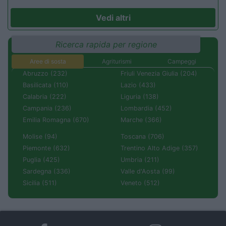
Vedi altri
Ricerca rapida per regione
Aree di sosta
Agriturismi
Campeggi
Abruzzo (232)
Friuli Venezia Giulia (204)
Basilicata (110)
Lazio (433)
Calabria (222)
Liguria (138)
Campania (236)
Lombardia (452)
Emilia Romagna (670)
Marche (366)
Molise (94)
Toscana (706)
Piemonte (632)
Trentino Alto Adige (357)
Puglia (425)
Umbria (211)
Sardegna (336)
Valle d'Aosta (99)
Sicilia (511)
Veneto (512)