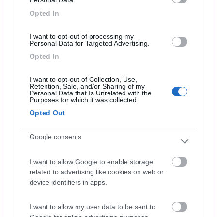
Opted In
04/09/2012 12:48
marcos68
I want to opt-out of processing my
Personal Data for Targeted Advertising.
Sul mare, molto bello. Gestori cortesi e simpatici,
Opted In
c'è anche l'animazione...un pò cara
I want to opt-out of Collection, Use,
Retention, Sale, and/or Sharing of my
Accoglienza
Posizione
Prezzo
Personal Data that Is Unrelated with the
Purposes for which it was collected.
Opted Out
04/09/2011 13:13
rognosis
Google consents
Gestione gentile, posto bello e tranquillo. Assurdo
però far pagare le docce fredde
I want to allow Google to enable storage
related to advertising like cookies on web or
device identifiers in apps.
Accoglienza
Caratteristiche
Prezzo
Servizi
I want to allow my user data to be sent to
24/07/2011 9:48
verzillo
Google for online advertising purposes.