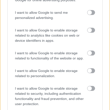
Docce fredde con gettone... bellissima la spiaggia,
I want to allow Google to send me
servizi scadenti rispetto al prezzo (€ 25/gg)
personalized advertising.
Posizione
Prezzo
Pulizia
Servizi
I want to allow Google to enable storage
related to analytics like cookies on web or
device identifiers in apps.
19/07/2010 12:51
pinopetrini
I want to allow Google to enable storage
related to functionality of the website or app.
Posizione
Prezzo
Pulizia
Servizi
I want to allow Google to enable storage
related to personalization.
Segnalati nei dintorni
I want to allow Google to enable storage
related to security, including authentication
functionality and fraud prevention, and other
Villaggio Camping Marinella
8
user protection.
Isola di Capo Rizzuto
(KR)