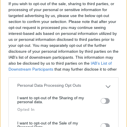
If you wish to opt-out of the sale, sharing to third parties, or
processing of your personal or sensitive information for
Accoglienza
Posizione
targeted advertising by us, please use the below opt-out
section to confirm your selection. Please note that after your
opt-out request is processed you may continue seeing
21/09/2012 0:13
Freccia del ...
interest-based ads based on personal information utilized by
us or personal information disclosed to third parties prior to
your opt-out. You may separately opt-out of the further
Area caotica ed accessibile ad esterni che vanno
disclosure of your personal information by third parties on the
in spiaggia. Servizi insufficienti e sporchi
IAB’s list of downstream participants. This information may
also be disclosed by us to third parties on the
IAB’s List of
Downstream Participants
that may further disclose it to other
Accessibilità
Caratteristiche
Pulizia
Servizi
third parties.
Personal Data Processing Opt Outs
12/09/2012 10:26
toty72
Please note that this website/app uses one or more Google
services and may gather and store information including but
I want to opt-out of the Sharing of my
not limited to your visit or usage behaviour. You may click to
personal data.
Posto spartano, mare splendido, animazione ok,
grant or deny consent to Google and its third-party tags to
Opted In
troppo caro e docce fredde a pagamento
use your data for below specified purposes in below Google
consent section.
I want to opt-out of the Sale of my
Caratteristiche
Posizione
Prezzo
Servizi
Personal Data.