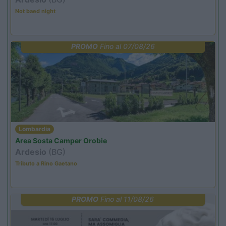
Not baed night
PROMO
Fino al 07/08/26
Lombardia
Area Sosta Camper Orobie
Ardesio
(BG)
Tributo a Rino Gaetano
PROMO
Fino al 11/08/26