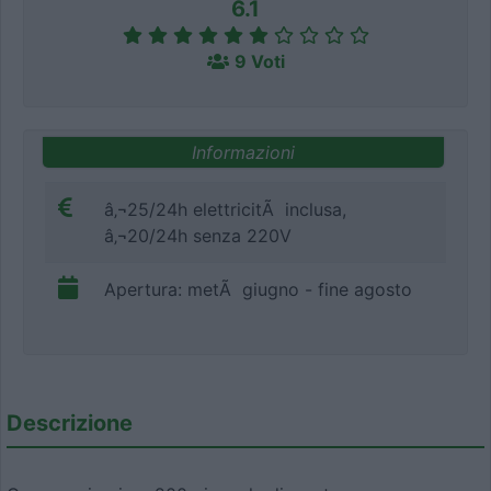
6.1
9 Voti
Informazioni
â‚¬25/24h elettricitÃ inclusa,
â‚¬20/24h senza 220V
Apertura: metÃ giugno - fine agosto
Descrizione