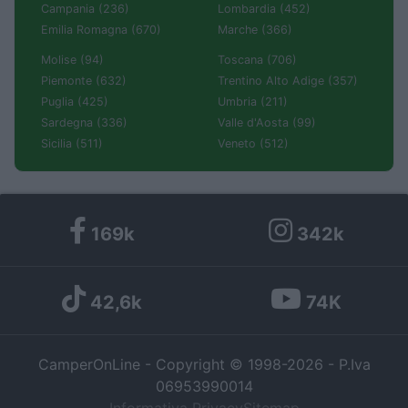
Campania (236)
Lombardia (452)
Emilia Romagna (670)
Marche (366)
Molise (94)
Toscana (706)
Piemonte (632)
Trentino Alto Adige (357)
Puglia (425)
Umbria (211)
Sardegna (336)
Valle d'Aosta (99)
Sicilia (511)
Veneto (512)
169k
342k
42,6k
74K
CamperOnLine - Copyright © 1998-2026 - P.Iva
06953990014
Informativa Privacy
Sitemap