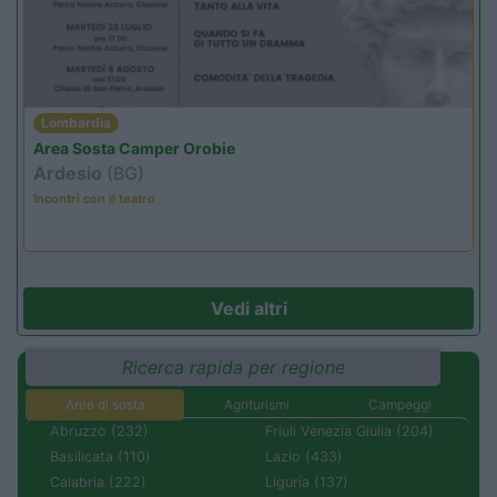
Lombardia
Area Sosta Camper Orobie
Ardesio
(BG)
Incontri con il teatro
Vedi altri
Ricerca rapida per regione
Aree di sosta
Agriturismi
Campeggi
Abruzzo (232)
Friuli Venezia Giulia (204)
Basilicata (110)
Lazio (433)
Calabria (222)
Liguria (137)