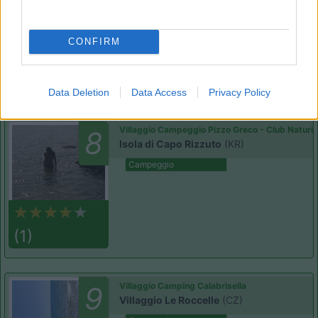
Campeggio
CONFIRM
(6)
Data Deletion
Data Access
Privacy Policy
Villaggio Campeggio Pizzo Greco - Club Naturi
8
Isola di Capo Rizzuto
(KR)
Campeggio
(1)
Villaggio Camping Calabrisella
9
Villaggio Le Roccelle
(CZ)