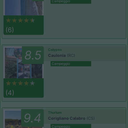
Campeggio
(6)
Calypso
8.5
Caulonia
(RC)
Campeggio
(4)
Thurium
9.4
Corigliano Calabro
(CS)
Campeggio