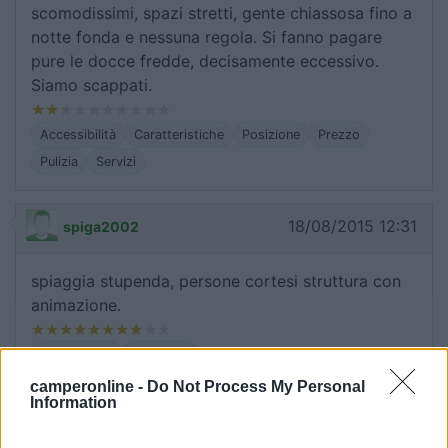
scomodissimi, spazi stretti, gente chiassosa fino a
notte fonda e nessuna regola. Si fanno pagare
pure le docce fredde, decisamente eccessivo.
Siamo scappati.
Accessibilità
Caratteristiche
Posizione
Prezzo
Pulizia
Servizi
18/08/2015 12:31
spiga2002
spiaggia stupenda, persone cortesi struttura con
animazione.
Accoglienza
Posizione
camperonline -
Do Not Process My Personal
Information
17/04/2013 17:39
heralacinia