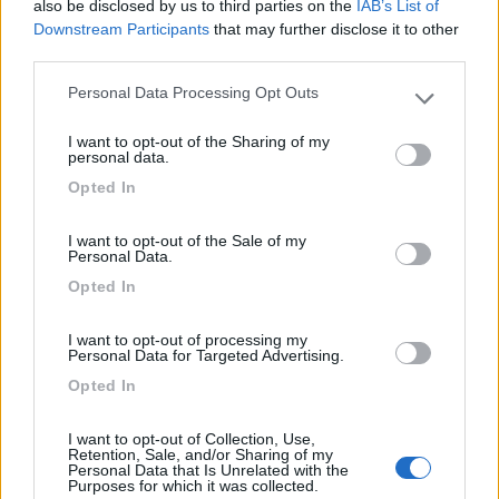
also be disclosed by us to third parties on the
IAB’s List of
Servizi
Downstream Participants
that may further disclose it to other
third parties.
22/08/2023 8:00
AnnaV
Personal Data Processing Opt Outs
Please note that this website/app uses one or more Google
services and may gather and store information including but
I want to opt-out of the Sharing of my
Sosta 1-9/08/2023: campeggio sul mare, all'ombra
not limited to your visit or usage behaviour. You may click to
personal data.
grant or deny consent to Google and its third-party tags to
di una pineta, ambiente piacevole e rilassante, con
Opted In
use your data for below specified purposes in below Google
piazzole spaziose ed arieggiate. Blocco
consent section.
bagni/docce ben tenuti, funzionanti, docce calde
I want to opt-out of the Sale of my
gratuite, blocco lavandino stoviglie/panni molto
Personal Data.
datato e con acqua non potabile. Son presenti
Opted In
fontanili con "acqua potabile" ma imbevibile, piena
di cloro e di colore opaco. È presente un bar con
I want to opt-out of processing my
Personal Data for Targeted Advertising.
un piccolo banchetto frigo che funge da
Opted In
minimarket, per la spesa giornaliera ci sono gli
ambulanti appena fuori il campeggio. Animazione
I want to opt-out of Collection, Use,
presente ma poco organizzata. Costi nella media.
Retention, Sale, and/or Sharing of my
Personal Data that Is Unrelated with the
Purposes for which it was collected.