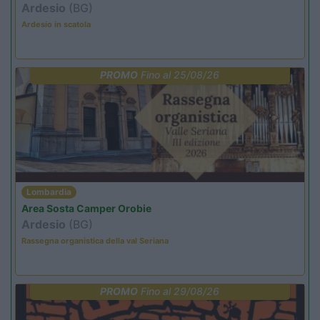
Ardesio
(BG)
Ardesio in scatola
PROMO
Fino al 25/08/26
Lombardia
Area Sosta Camper Orobie
Ardesio
(BG)
Rassegna organistica della val Seriana
PROMO
Fino al 29/08/26