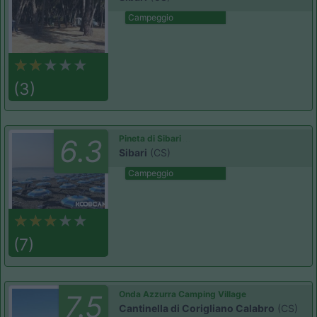
Campeggio
(3)
Pineta di Sibari
6.3
Sibari
(CS)
Campeggio
(7)
Onda Azzurra Camping Village
7.5
Cantinella di Corigliano Calabro
(CS)