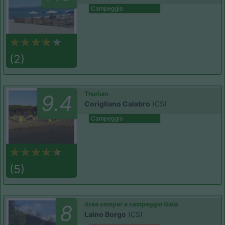
Campeggio
(2)
Thurium
9.4
Corigliano Calabro
(CS)
Campeggio
(5)
Area camper e campeggio Gioia
8
Laino Borgo
(CS)