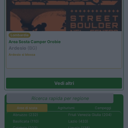
Lombardia
Area Sosta Camper Orobie
Ardesio
(BG)
Ardesio si blocca
Vedi altri
Ricerca rapida per regione
Aree di sosta
Agriturismi
Campeggi
Abruzzo (232)
Friuli Venezia Giulia (204)
Basilicata (110)
Lazio (433)
Calabria (222)
Liguria (138)