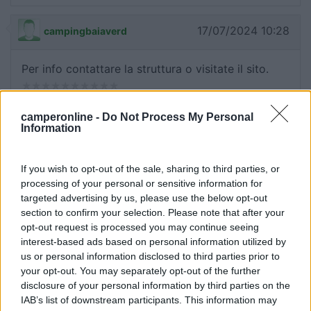
17/07/2024 10:28
campingbaiaverd
Per info contattare la struttura o visitate il sito.
Accoglienza
camperonline -
Do Not Process My Personal
Information
15/07/2024 18:04
Fedespos
If you wish to opt-out of the sale, sharing to third parties, or
processing of your personal or sensitive information for
Camping inserito in una pineta con piazzole
targeted advertising by us, please use the below opt-out
grandi, quasi totalmente all'ombra e ventilato
section to confirm your selection. Please note that after your
praticamente in spiaggia con un mare stupendo,
opt-out request is processed you may continue seeing
ambiente rilassante, docce calde gratuite, blocco
interest-based ads based on personal information utilized by
servizi pulito e curato, personale gentilissimo.
us or personal information disclosed to third parties prior to
Avremmo voluto fermarci di più, merita.
your opt-out. You may separately opt-out of the further
disclosure of your personal information by third parties on the
IAB’s list of downstream participants. This information may
Accoglienza
Caratteristiche
Posizione
Pulizia