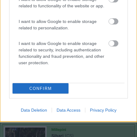
related to functionality of the website or app.
11/07/2023 11:08
giovane
I want to allow Google to enable storage
related to personalization.
Il campeggio è in una pineta e tutti gli spazi sono
ben ombreggiati, infatti non abbiamo aperto la
I want to allow Google to enable storage
tenda. I bagni efficienti e puliti con docce calde
related to security, including authentication
gratuite. La spiaggia con sabbia proprio di fronte
functionality and fraud prevention, and other
al campeggio con mare pulito. Nel mese di luglio
user protection.
pagato 25 euro al giorno.
Caratteristiche
Posizione
Prezzo
Pulizia
Servizi
CONFIRM
Segnalati nei dintorni
Data Deletion
Data Access
Privacy Policy
Millepini
Sibari
(CS)