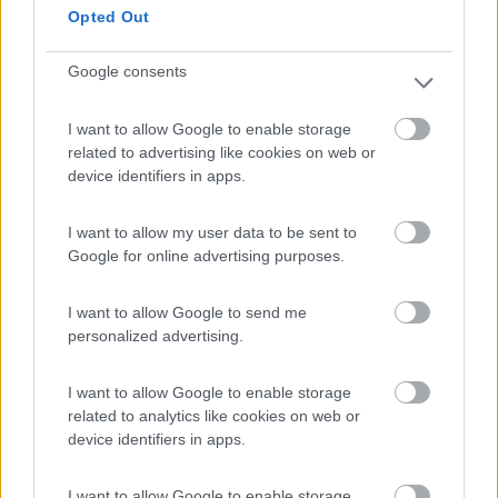
Caratteristiche
Posizione
Prezzo
Pulizia
Opted Out
Punto ristoro
Servizi
Google consents
06/08/2023 21:10
Lupone1965
I want to allow Google to enable storage
related to advertising like cookies on web or
Campeggio prevalentemente all'ombra, servizi
device identifiers in apps.
puliti e docce calde gratuite ma, purtroppo, con
gli scarichi otturati (non si riesce a fare una doccia
I want to allow my user data to be sent to
senza che trovarsi con i piedi immersi nell'acqua
Google for online advertising purposes.
fino alle caviglie). Il personale è molto gentile e
disponibile e pronto a risolvere qualsiasi
I want to allow Google to send me
problema. Piazzole immense, ma purtroppo troppi
personalized advertising.
stanziali che oramai si sentono i padroni. Prezzi
bassissimi, una persona un camper e un cane: 20
I want to allow Google to enable storage
euro in alta stagione, elettricità compresa. Ci
related to analytics like cookies on web or
tornerò.
device identifiers in apps.
Accoglienza
Caratteristiche
Prezzo
Pulizia
Servizi
I want to allow Google to enable storage