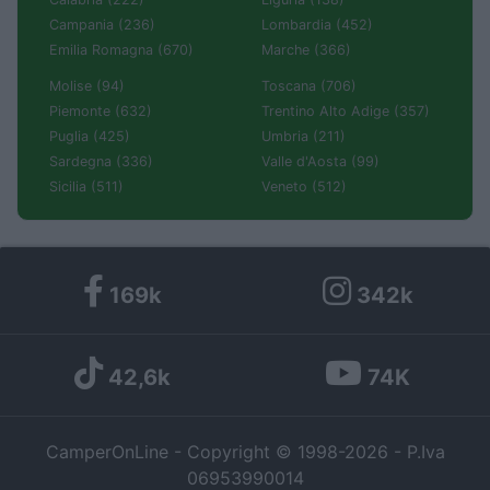
Campania (236)
Lombardia (452)
Emilia Romagna (670)
Marche (366)
Molise (94)
Toscana (706)
Piemonte (632)
Trentino Alto Adige (357)
Puglia (425)
Umbria (211)
Sardegna (336)
Valle d'Aosta (99)
Sicilia (511)
Veneto (512)
169k
342k
42,6k
74K
CamperOnLine - Copyright © 1998-2026 - P.Iva
06953990014