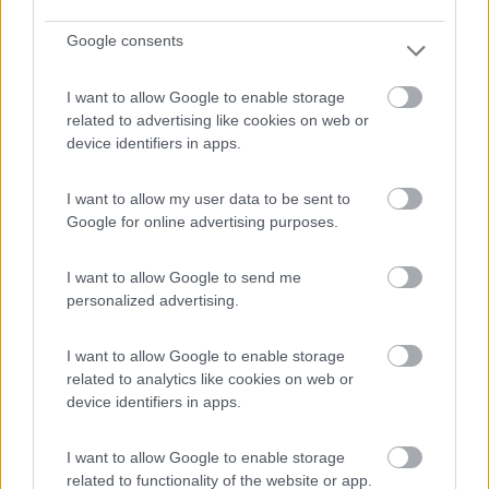
Google consents
Discreto.
I want to allow Google to enable storage
Accessibilità
Accoglienza
Caratteristiche
Gestione
related to advertising like cookies on web or
Prezzo
Pulizia
Servizi
device identifiers in apps.
I want to allow my user data to be sent to
07/01/2019 11:22
valemartyn
Google for online advertising purposes.
Camping con servizi un po' datati ma funzionale;
I want to allow Google to send me
quel che serve. Spazi ampi per le piazzole
personalized advertising.
(avendo un camper >7m ho preso una extra large)
e viali di accessi. Gestori molto disponibili.
I want to allow Google to enable storage
Posizionato a circa 500 metri dalla partenza della
related to analytics like cookies on web or
pista ciclabile che da Arenzano consente di
device identifiers in apps.
raggiungere Varazze; il centro di Arenzano è
distante circa 1 km dal campeggio, sempre lungo
I want to allow Google to enable storage
la stessa ciclabile.
related to functionality of the website or app.