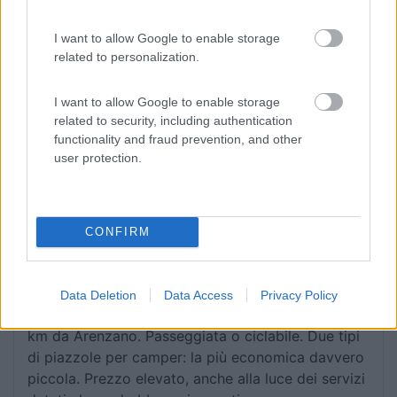
I want to allow Google to enable storage
Accessibilità
Accoglienza
Caratteristiche
Posizione
related to personalization.
31/03/2018 11:28
4213massimo
I want to allow Google to enable storage
related to security, including authentication
functionality and fraud prevention, and other
Buon campeggio, ben servito. A marzo aperto!
user protection.
Accessibilità
Accoglienza
CONFIRM
04/11/2017 15:54
Fabry77
Comodo da autostrada e sul mare. Fra Aurelia e
Data Deletion
Data Access
Privacy Policy
ferrovia, che non disturbano più di tanto. A circa 1
km da Arenzano. Passeggiata o ciclabile. Due tipi
di piazzole per camper: la più economica davvero
piccola. Prezzo elevato, anche alla luce dei servizi