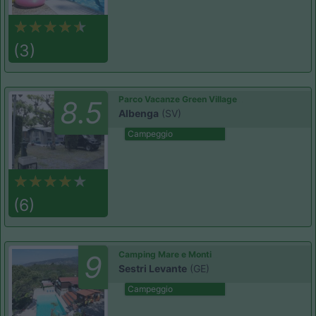
(3)
Parco Vacanze Green Village
8.5
Albenga
(SV)
Campeggio
(6)
Camping Mare e Monti
9
Sestri Levante
(GE)
Campeggio