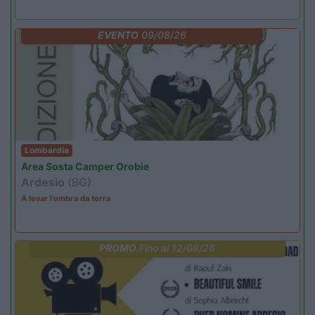
EVENTO
09/08/26
Lombardia
Area Sosta Camper Orobie
Ardesio
(BG)
A levar l'ombra da terra
PROMO
Fino al 12/08/26