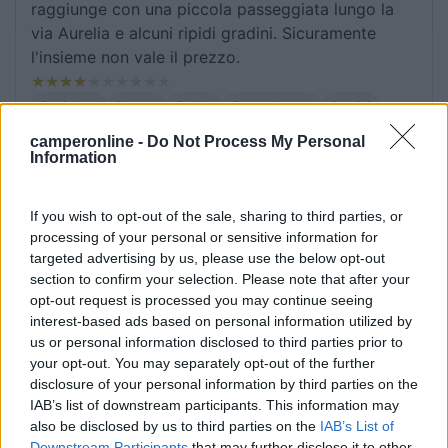
raggiunge con una piccola passeggiata lungo la
via Aurelia e alcuni ripidi gradini. Sicuramente
l'insieme non vale il prezzo.
Posizione
Prezzo
Pulizia
Punto ristoro
Servizi
camperonline -
Do Not Process My Personal
Information
13/01/2020 15:35
Mercy
If you wish to opt-out of the sale, sharing to third parties, or
Campeggio ben tenuto, con vista mare, gestori
processing of your personal or sensitive information for
cordiali e gentili. Comodo per raggiungere il
targeted advertising by us, please use the below opt-out
centro di Arenzano a 1km e mezzo. Consigliato.
section to confirm your selection. Please note that after your
opt-out request is processed you may continue seeing
interest-based ads based on personal information utilized by
Accoglienza
Posizione
Pulizia
us or personal information disclosed to third parties prior to
your opt-out. You may separately opt-out of the further
disclosure of your personal information by third parties on the
07/07/2019 16:46
mamo2980
IAB’s list of downstream participants. This information may
also be disclosed by us to third parties on the
IAB’s List of
6 stelle perché accoglienza e campeggio carini!
Downstream Participants
that may further disclose it to other