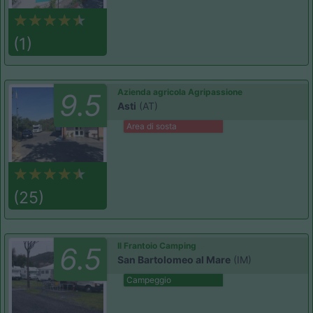
(1)
Azienda agricola Agripassione
9.5
Asti
(AT)
Area di sosta
(25)
Il Frantoio Camping
6.5
San Bartolomeo al Mare
(IM)
Campeggio