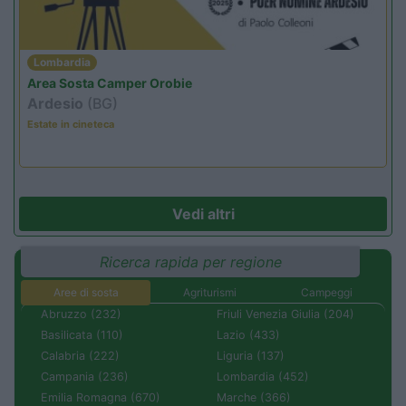
Lombardia
Area Sosta Camper Orobie
Ardesio
(BG)
Estate in cineteca
Vedi altri
Ricerca rapida per regione
Aree di sosta
Agriturismi
Campeggi
Abruzzo (232)
Friuli Venezia Giulia (204)
Basilicata (110)
Lazio (433)
Calabria (222)
Liguria (137)
Campania (236)
Lombardia (452)
Emilia Romagna (670)
Marche (366)