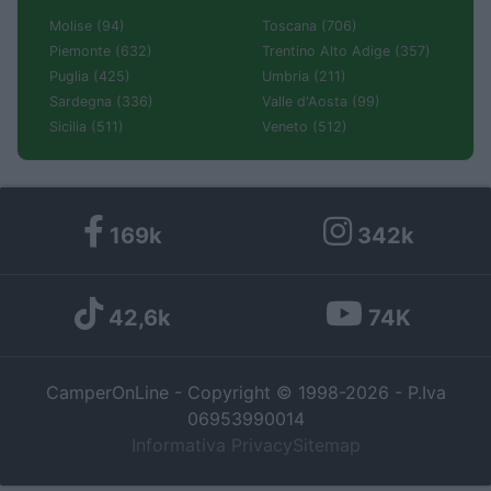
Molise (94)
Toscana (706)
Piemonte (632)
Trentino Alto Adige (357)
Puglia (425)
Umbria (211)
Sardegna (336)
Valle d'Aosta (99)
Sicilia (511)
Veneto (512)
169k
342k
42,6k
74K
CamperOnLine - Copyright © 1998-2026 - P.Iva
06953990014
Informativa Privacy
Sitemap