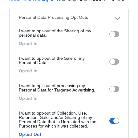
Spiaggia vicina, ma tutto pietrame. Il mio
third parties.
punteggio solo sufficiente deriva dal fatto che non
Personal Data Processing Opt Outs
Please note that this website/app uses one or more Google
vi è un market, o si prendono piatti del menù del
services and may gather and store information including but
giorno oppure si rimane a digiuno! Ad oggi lo
I want to opt-out of the Sharing of my
not limited to your visit or usage behaviour. You may click to
trovo un po' assurdo. In aggiunta, chi ha un WC
personal data.
grant or deny consent to Google and its third-party tags to
nautico deve pagare un gettone per l'acqua con
Opted In
use your data for below specified purposes in below Google
cui pulire la canalina: inconcepibile!
consent section.
I want to opt-out of the Sale of my
Personal Data.
Accoglienza
Posizione
Prezzo
Punto ristoro
Servizi
Opted In
02/06/2019 15:29
Specialr
I want to opt-out of processing my
Personal Data for Targeted Advertising.
Opted In
Spazi piccoli e cani vietati.
I want to opt-out of Collection, Use,
Retention, Sale, and/or Sharing of my
Caratteristiche
Personal Data that Is Unrelated with the
Purposes for which it was collected.
Opted Out
13/05/2019 15:14
Vimo