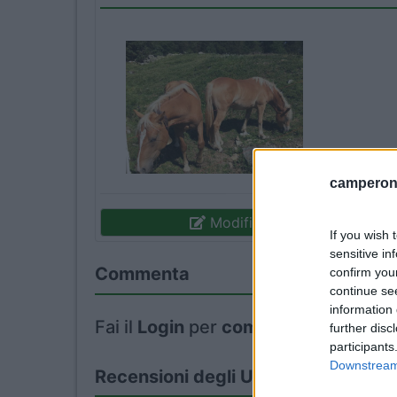
camperonl
Modifica informazioni
If you wish 
sensitive in
Commenta
confirm you
continue se
information 
Fai il
Login
per
commentare
.
further disc
participants
Downstream 
Recensioni degli Utenti