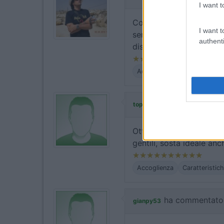
I want t
Confermo quanto scritto
I want t
serve, compreso autobus
authenti
disponibilissima e ottim
Accoglienza
Posizione
P
ha commenta
topetta2010
Ottimo campeggio, tranq
gentili, sosta ideale an
Accoglienza
Caratteristic
ha commentato
gianpy53