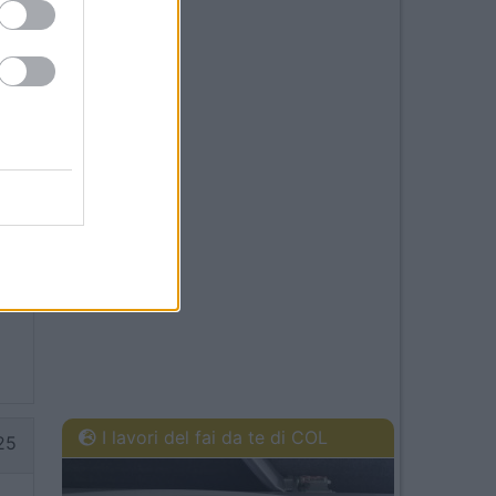
46
I lavori del fai da te di COL
25