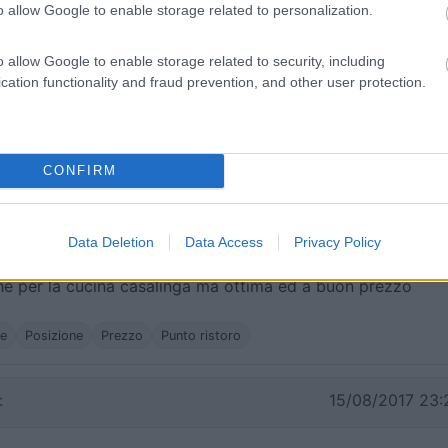
o allow Google to enable storage related to personalization.
 nei precedenti commenti, tranquillo, con tutto ciò che
o allow Google to enable storage related to security, including
 ogni 15 minuti gratis per Livigno a 200 mt! Famiglia
cation functionality and fraud prevention, and other user protection.
a cucina al giusto prezzo.
rezzo
Punto ristoro
Trasporti
CONFIRM
to:
29/04/2018 18:
Data Deletion
Data Access
Privacy Policy
uillo ma con tutto a portata di mano. Gestori disponibili e
che per la cucina casalinga ma ottima ed a buon prezzo
he
Posizione
Prezzo
Punto ristoro
:
15/08/2017 23: