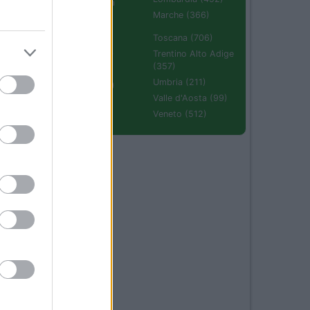
Emilia Romagna
(670)
Marche (366)
30
Molise (94)
Toscana (706)
Piemonte (632)
Trentino Alto Adige
(357)
Puglia (425)
Umbria (211)
Sardegna (336)
Valle d'Aosta (99)
Sicilia (511)
Veneto (512)
09
59