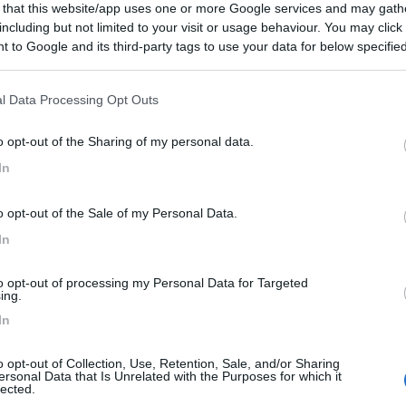
 that this website/app uses one or more Google services and may gath
including but not limited to your visit or usage behaviour. You may click 
ioni:
 to Google and its third-party tags to use your data for below specifi
nza (7)
Caratteristiche (6)
Servizi (6)
Trasporti (6
ogle consent section.
l Data Processing Opt Outs
o opt-out of the Sharing of my personal data.
In
o:
19/07/2024 18:
o opt-out of the Sale of my Personal Data.
nsione è del 2022, ho pensato sia opportuno fare un
In
uazione. La struttura oggi si chiama Camping Livigno, da
 due ragazzi molto seri, bravi e disponibili. Dispone di tut
to opt-out of processing my Personal Data for Targeted
gni e docce sempre perfettamente in ordine. Veramente una
ing.
i sento di consigliare soprattutto a chi predilige spazi no
In
o opt-out of Collection, Use, Retention, Sale, and/or Sharing
he
Pulizia
Servizi
ersonal Data that Is Unrelated with the Purposes for which it
lected.