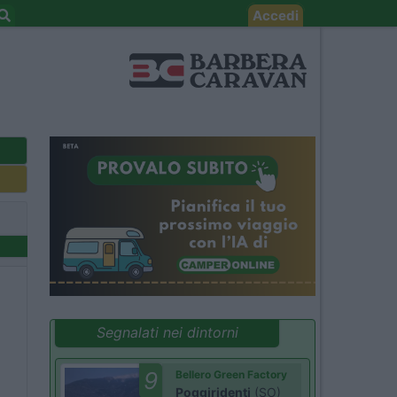
Accedi
Segnalati nei dintorni
9
Bellero Green Factory
Poggiridenti
(SO)