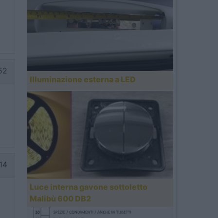
52
Illuminazione esterna a LED
14
Luce interna gavone sottoletto
Malibù 600 DB2