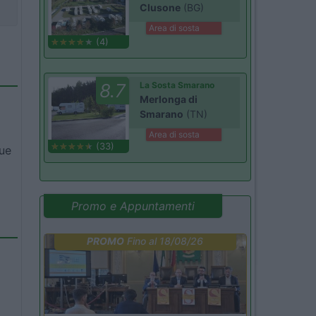
Clusone
(BG)
Area di sosta
(4)
8.7
La Sosta Smarano
Merlonga di
Smarano
(TN)
Area di sosta
(33)
que
Promo e Appuntamenti
PROMO
Fino al 18/08/26