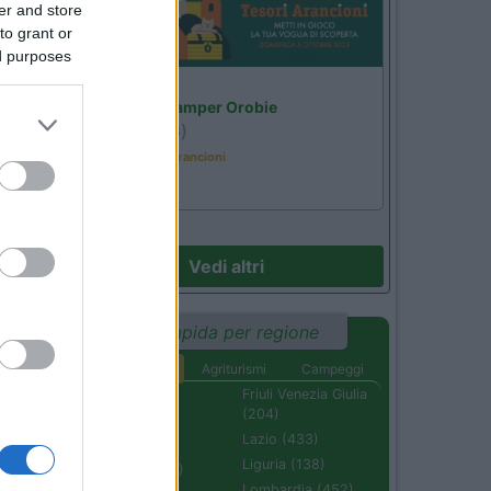
er and store
to grant or
ed purposes
)
Lombardia
Area Sosta Camper Orobie
Ardesio
(BG)
Caccia ai tesori arancioni
10
Vedi altri
ti
Ricerca rapida per regione
n
Aree di sosta
Agriturismi
Campeggi
Abruzzo (232)
Friuli Venezia Giulia
(204)
Basilicata (110)
Lazio (433)
Calabria (222)
Liguria (138)
Campania (236)
Lombardia (452)