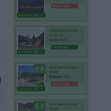
Area di sosta
(3)
Camping Latsch an
der Etsch
Laces
(BZ)
Campeggio
(3)
9.8
Area Sosta Camper
Orobie
Ardesio
(BG)
Area di sosta
(4)
8.5
Area sosta Clusone
Pineta