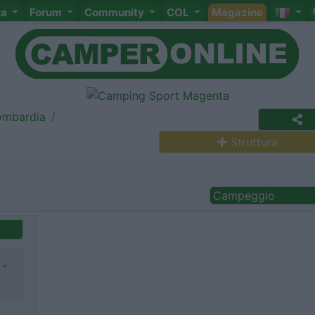
ta
Forum
Community
COL
Magazine
ombardia
Struttura
Campeggio
 -