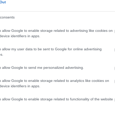
Out
:
26/08/2022 22:
consents
 in zona tranquilla, con ottimi servizi, possibilità di
tti pronti d'asporto ad un ottimo prezzo. In agosto €
o allow Google to enable storage related to advertising like cookies on
 market e fermata autobus.
evice identifiers in apps.
Prezzo
Punto ristoro
Servizi
Trasporti
o allow my user data to be sent to Google for online advertising
s.
ato:
25/10/2018 12:
to allow Google to send me personalized advertising.
per quando andiamo.a Livigno.Semplice, ottima cucina,
o allow Google to enable storage related to analytics like cookies on
ni 8 minuti per Livigno.Gestori affidabili e disponibili.
evice identifiers in apps.
ulizia
Punto ristoro
Servizi
Trasporti
o allow Google to enable storage related to functionality of the website
07/08/2018 23: