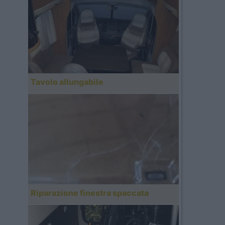
Tavolo allungabile
Riparazione finestra spaccata