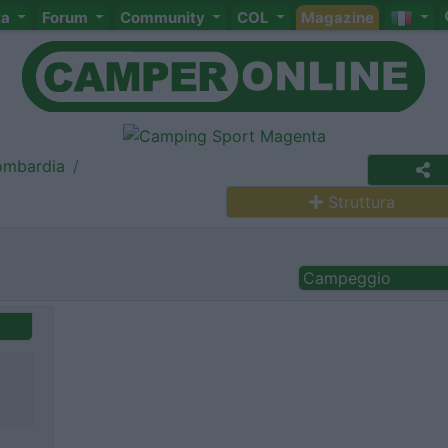
ta
Forum
Community
COL
Magazine
ombardia
Struttura
Campeggio