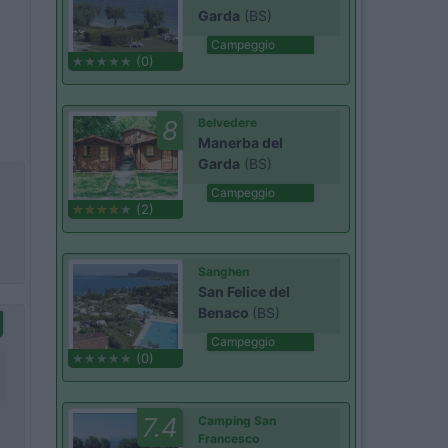
Garda
(BS)
Campeggio
(0)
8
Belvedere
Manerba del
Garda
(BS)
Campeggio
(2)
Sanghen
San Felice del
Benaco
(BS)
Campeggio
(0)
7.4
Camping San
Francesco