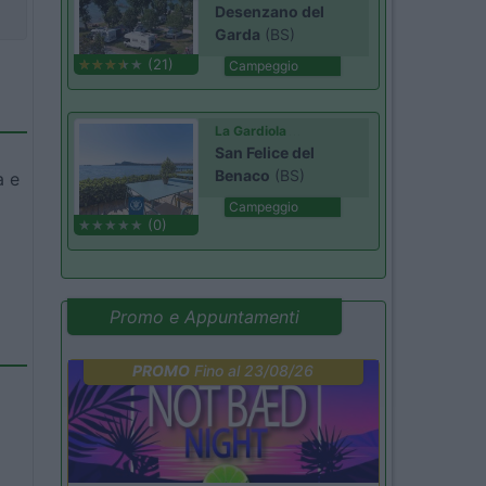
Desenzano del
Garda
(BS)
(21)
Campeggio
La Gardiola
San Felice del
Benaco
(BS)
a e
Campeggio
(0)
Promo e Appuntamenti
PROMO
Fino al 23/08/26