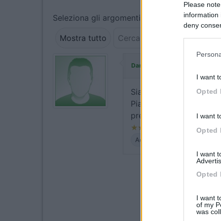
Please note
information 
Seleziona gli argomenti per leggere le recens
deny consent
in below Go
Mostra tutto
Persona
ha commentato
Daniele75
I want t
Siamo stati questo week
Opted 
Piazzole vista lago mol
previsto late check-out.
I want t
Opted 
Accessibilità
Posizione
I want 
Advertis
Opted 
I want t
of my P
was col