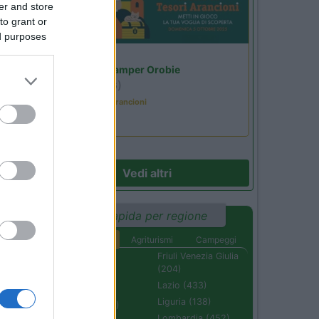
er and store
to grant or
ed purposes
Lombardia
Area Sosta Camper Orobie
Ardesio
(BG)
24
Caccia ai tesori arancioni
.
 è
Vedi altri
Ricerca rapida per regione
Aree di sosta
Agriturismi
Campeggi
Abruzzo (232)
Friuli Venezia Giulia
(204)
Basilicata (110)
Lazio (433)
Calabria (222)
Liguria (138)
Campania (236)
Lombardia (452)