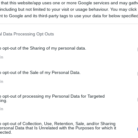
 that this website/app uses one or more Google services and may gath
including but not limited to your visit or usage behaviour. You may click 
ioni:
Accessibilità (1)
Posizione (1)
Prezzo (1)
 to Google and its third-party tags to use your data for below specifi
ogle consent section.
l Data Processing Opt Outs
:
03/03/2025 20:
o opt-out of the Sharing of my personal data.
end ma ci aspettavamo di meglio essendo in teoria 4 stelle
In
to belle e ampie. Purtroppo anche se in bassa stagione non
o opt-out of the Sale of my Personal Data.
In
Prezzo
to opt-out of processing my Personal Data for Targeted
ing.
In
o opt-out of Collection, Use, Retention, Sale, and/or Sharing
ersonal Data that Is Unrelated with the Purposes for which it
lected.