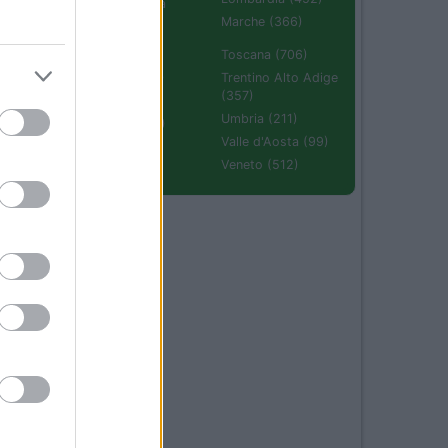
Emilia Romagna
(670)
Marche (366)
Molise (94)
Toscana (706)
Piemonte (632)
Trentino Alto Adige
(357)
Puglia (425)
Umbria (211)
Sardegna (336)
Valle d'Aosta (99)
Sicilia (511)
Veneto (512)