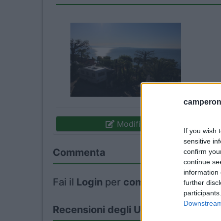
camperonl
Modifica informazioni
If you wish 
sensitive in
Commenta
confirm you
continue se
information 
Fai il
Login
per
commentare
.
further disc
participants
Downstream 
Recensioni degli Utenti