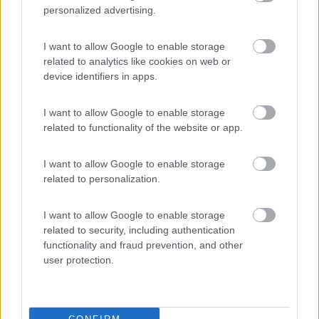
personalized advertising.
I want to allow Google to enable storage
La Gardiola
related to analytics like cookies on web or
San Felice del Benaco
(BS)
device identifiers in apps.
Campeggio
I want to allow Google to enable storage
related to functionality of the website or app.
(0)
I want to allow Google to enable storage
related to personalization.
Sanghen
I want to allow Google to enable storage
San Felice del Benaco
(BS)
related to security, including authentication
Campeggio
functionality and fraud prevention, and other
user protection.
(0)