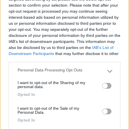
wc entrambi sempre puliti. Vicinissimo al
section to confirm your selection. Please note that after your
lungolago e spiaggia. Dispone anche di piscina
opt-out request is processed you may continue seeing
interest-based ads based on personal information utilized by
privata. Personale sempre disponibile ed
us or personal information disclosed to third parties prior to
educatissimo. Molto consigliato!
your opt-out. You may separately opt-out of the further
disclosure of your personal information by third parties on the
Accoglienza
Caratteristiche
Posizione
Pulizia
IAB’s list of downstream participants. This information may
Servizi
also be disclosed by us to third parties on the
IAB’s List of
Downstream Participants
that may further disclose it to other
third parties.
23/08/2020 21:31
Giromondo79
Personal Data Processing Opt Outs
Please note that this website/app uses one or more Google
services and may gather and store information including but
È un bel campeggio con molte casette fisse, c'è
I want to opt-out of the Sharing of my
not limited to your visit or usage behaviour. You may click to
personal data.
abbastanza ombra, un po' caro soprattutto per noi
grant or deny consent to Google and its third-party tags to
Opted In
camperisti che si entra alle 12:00 e si esce giorno
use your data for below specified purposes in below Google
dopo entro le 13:00.
consent section.
I want to opt-out of the Sale of my
Personal Data.
Accessibilità
Caratteristiche
Prezzo
Opted In