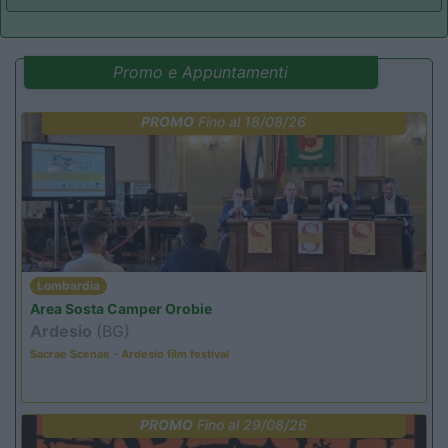
Promo e Appuntamenti
PROMO
Fino al 18/08/26
Lombardia
Area Sosta Camper Orobie
Ardesio
(BG)
Sacrae Scenae - Ardesio film festival
PROMO
Fino al 29/08/26