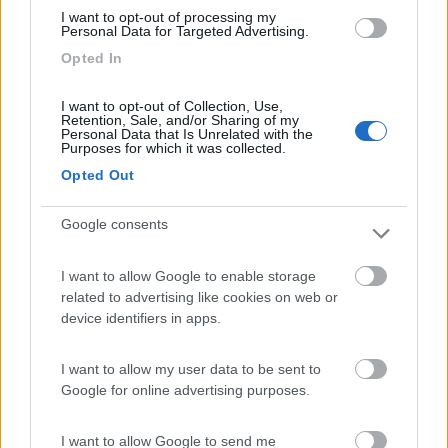
I want to opt-out of processing my
07/09/2017 20:43
Driverale
Personal Data for Targeted Advertising.
Opted In
Ottimo campeggio, in ordine pulito, personale
gentile, il campeggio è situato vicino al lago
I want to opt-out of Collection, Use,
Retention, Sale, and/or Sharing of my
Personal Data that Is Unrelated with the
Purposes for which it was collected.
Accoglienza
Posizione
Pulizia
Opted Out
Google consents
Segnalati nei dintorni
I want to allow Google to enable storage
Trattoria Campeggio Giglio
related to advertising like cookies on web or
8.5
Gargnano
(BS)
device identifiers in apps.
Campeggio
I want to allow my user data to be sent to
Google for online advertising purposes.
(2)
I want to allow Google to send me