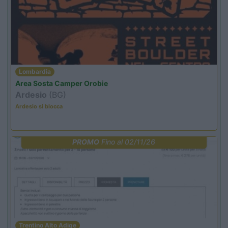
Lombardia
Area Sosta Camper Orobie
Ardesio
(BG)
Ardesio si blocca
PROMO
Fino al 02/11/26
Trentino Alto Adige