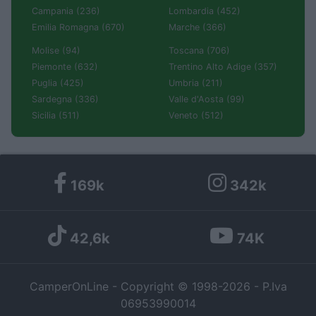
Campania (236)
Lombardia (452)
Emilia Romagna (670)
Marche (366)
Molise (94)
Toscana (706)
Piemonte (632)
Trentino Alto Adige (357)
Puglia (425)
Umbria (211)
Sardegna (336)
Valle d'Aosta (99)
Sicilia (511)
Veneto (512)
169k
342k
42,6k
74K
CamperOnLine - Copyright © 1998-2026 - P.Iva
06953990014