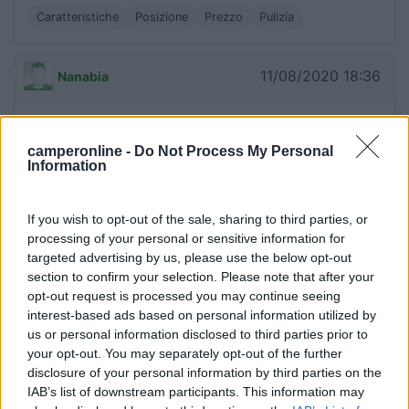
Caratteristiche
Posizione
Prezzo
Pulizia
11/08/2020 18:36
Nanabia
Non si riescono a contattare su nessun numero o
indirizzo mail indicati sul loro sito. Mancanza di
camperonline -
Do Not Process My Personal
Information
serietà!
Accoglienza
If you wish to opt-out of the sale, sharing to third parties, or
processing of your personal or sensitive information for
targeted advertising by us, please use the below opt-out
15/08/2017 23:50
Conrero
section to confirm your selection. Please note that after your
opt-out request is processed you may continue seeing
interest-based ads based on personal information utilized by
Campeggio poco curato. Servizi igienici
us or personal information disclosed to third parties prior to
tramandati. Ferrovia attaccata al campeggio.
your opt-out. You may separately opt-out of the further
disclosure of your personal information by third parties on the
IAB’s list of downstream participants. This information may
Caratteristiche
Pulizia
Servizi