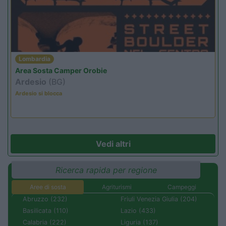
Lombardia
Area Sosta Camper Orobie
Ardesio
(BG)
Ardesio si blocca
Vedi altri
Ricerca rapida per regione
Aree di sosta
Agriturismi
Campeggi
Abruzzo (232)
Friuli Venezia Giulia (204)
Basilicata (110)
Lazio (433)
Calabria (222)
Liguria (137)