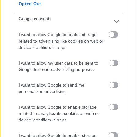
Opted Out
Pulizia
Punto ristoro
Servizi
Google consents
I want to allow Google to enable storage
related to advertising like cookies on web or
device identifiers in apps.
I want to allow my user data to be sent to
Google for online advertising purposes.
I want to allow Google to send me
personalized advertising.
I want to allow Google to enable storage
Segnalati nei dintorni
related to analytics like cookies on web or
device identifiers in apps.
Mar y Sierra Camping Village
7.2
San Costanzo
(PU)
I want to allow Google to enable storage