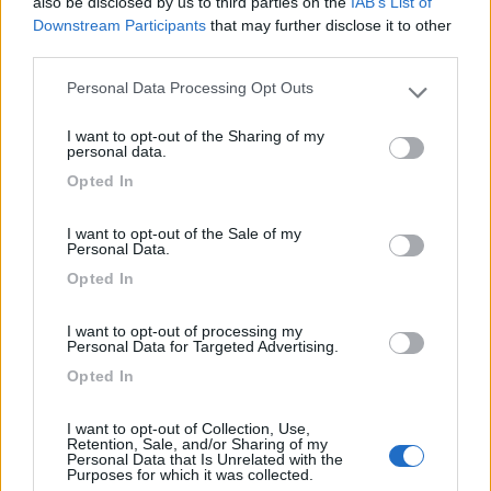
also be disclosed by us to third parties on the
IAB’s List of
Downstream Participants
that may further disclose it to other
19/08/2016 10:42
third parties.
Giorigamo
Personal Data Processing Opt Outs
Please note that this website/app uses one or more Google
Classificato come 3 stelle, ma ne vale 1: i bagni
services and may gather and store information including but
lasciano molto a desiderare come struttura e
I want to opt-out of the Sharing of my
not limited to your visit or usage behaviour. You may click to
personal data.
pulizia. Piazzole mal tenute, con ciottoli e foglie
grant or deny consent to Google and its third-party tags to
Opted In
ovunque. Ferrovia attaccata alla piazzola con treni
use your data for below specified purposes in below Google
consent section.
ad alta velocità che passano ogni 10 minuti.
I want to opt-out of the Sale of my
Nessuna animazione, no piscina, solo piccolo
Personal Data.
parco giochi per bambini con uno scivolo.
Opted In
Ristorante / pizzeria molto deludente, per
mangiare un piatto di pasta al pesto abbiamo
I want to opt-out of processing my
aspettato 2h... E poi alla fine era cruda! Il bar alla
Personal Data for Targeted Advertising.
mattina apre dopo le 8.30, per fare colazione alla
Opted In
partenza siamo dovuti andare sulla spiaggia...
Prezzi come un 5 stelle! Io non lo consiglio!
I want to opt-out of Collection, Use,
Retention, Sale, and/or Sharing of my
Personal Data that Is Unrelated with the
Purposes for which it was collected.
Accessibilità
Caratteristiche
Posizione
Prezzo