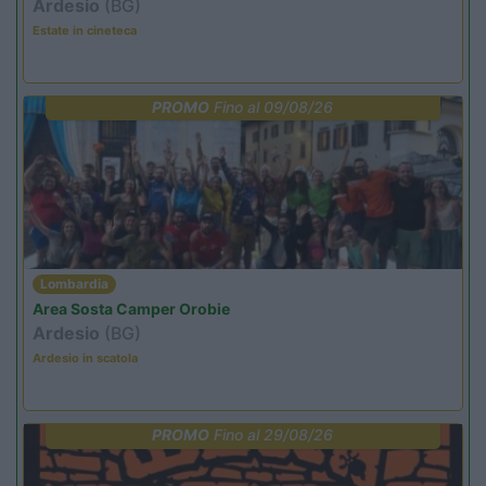
Ardesio
(BG)
Estate in cineteca
PROMO
Fino al 09/08/26
Lombardia
Area Sosta Camper Orobie
Ardesio
(BG)
Ardesio in scatola
PROMO
Fino al 29/08/26