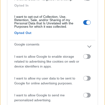
Camping medio-piccolo dall'ottimo rapporto
Opted In
qualità prezzo (2 adulti e 2 bambini a 35€/dì, se ci
si ferma un po' pure meno: in zona non si trova di
I want to opt-out of Collection, Use,
Retention, Sale, and/or Sharing of my
meglio), atmosfera familiare e alla mano, pulito,
Personal Data that Is Unrelated with the
Purposes for which it was collected.
comodo (è tutto a portata, ha spiaggia privata
enorme di ghiaietta e sabbia, ristorante/pizzeria,
Opted Out
servizio navetta per Porto Potenza Picena, mini
market un po' troppo mini, scarico camper,
Google consents
animazione bimbi nel fine settimana, campo calcio
a 5, campo bocce, etc.), molto ben ombreggiato.
I want to allow Google to enable storage
Personale gentilissimo, se hai un'esigenza cercano
related to advertising like cookies on web or
sempre di venirti incontro. Gite ed escursioni
device identifiers in apps.
carine nei dintorni. Contro: i giochi per bimbi sono
pochini, nelle piazzole vicino alla ferrovia si
I want to allow my user data to be sent to
sentono treni fino a tardi, nelle piazzole vicino al
Google for online advertising purposes.
ristorante durante le serate a tema si sente musica
fino a dopo l'una. Comunque 8 stelle perché c'è
I want to allow Google to send me
passione e amore per il proprio lavoro e questo fà
personalized advertising.