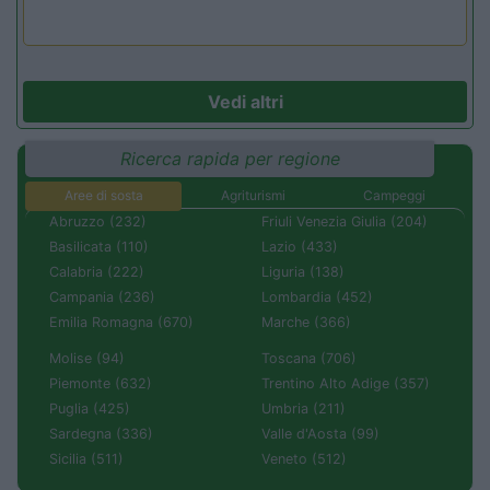
Vedi altri
Ricerca rapida per regione
Aree di sosta
Agriturismi
Campeggi
Abruzzo (232)
Friuli Venezia Giulia (204)
Basilicata (110)
Lazio (433)
Calabria (222)
Liguria (138)
Campania (236)
Lombardia (452)
Emilia Romagna (670)
Marche (366)
Molise (94)
Toscana (706)
Piemonte (632)
Trentino Alto Adige (357)
Puglia (425)
Umbria (211)
Sardegna (336)
Valle d'Aosta (99)
Sicilia (511)
Veneto (512)