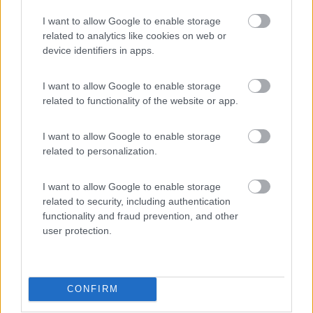
star bene.
I want to allow Google to enable storage
related to analytics like cookies on web or
Accoglienza
Caratteristiche
Posizione
Prezzo
device identifiers in apps.
Pulizia
Punto ristoro
Servizi
Trasporti
I want to allow Google to enable storage
related to functionality of the website or app.
Segnalati nei dintorni
I want to allow Google to enable storage
related to personalization.
Camping La Medusa
8.1
Porto Recanati
(MC)
I want to allow Google to enable storage
Campeggio
related to security, including authentication
functionality and fraud prevention, and other
user protection.
(7)
CONFIRM
Camping Village Bellamare