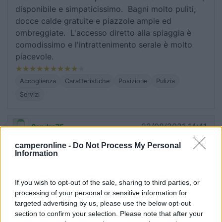
disponibile e simpaticissimo. Bagni molto puliti,
docce calde gratuite e piazzole ampie ed
ombreggiate. L'accesso diretto alla spiaggia è
comodissimo e l'intrattenimento serale è molto
piacevole.
Accoglienza
Caratteristiche
Posizione
Pulizia
Servizi
22/08/2021 14:41
Sandra75
camperonline -
Do Not Process My Personal
Piazzola molto grande e ben ombreggiata.
Information
Direttamente con accesso sul mare. Market
praticamente inesistente e il primo disponibile è in
If you wish to opt-out of the sale, sharing to third parties, or
paese, quindi scomodo per la spesa. Bagni un po'
processing of your personal or sensitive information for
datati e poco curati. Personale gentilissimo. Da
targeted advertising by us, please use the below opt-out
non sottovalutare il ristorante.
section to confirm your selection. Please note that after your