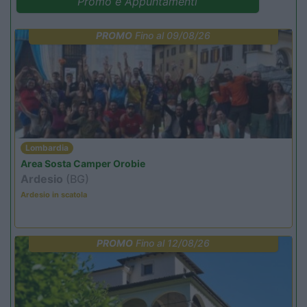
Promo e Appuntamenti
PROMO
Fino al 09/08/26
Lombardia
Area Sosta Camper Orobie
Ardesio
(BG)
Ardesio in scatola
PROMO
Fino al 12/08/26