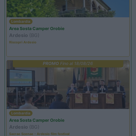
Lombardia
Area Sosta Camper Orobie
Ardesio
(BG)
Riscopri Ardesio
PROMO
Fino al 18/08/26
Lombardia
Area Sosta Camper Orobie
Ardesio
(BG)
Sacrae Scenae - Ardesio film festival