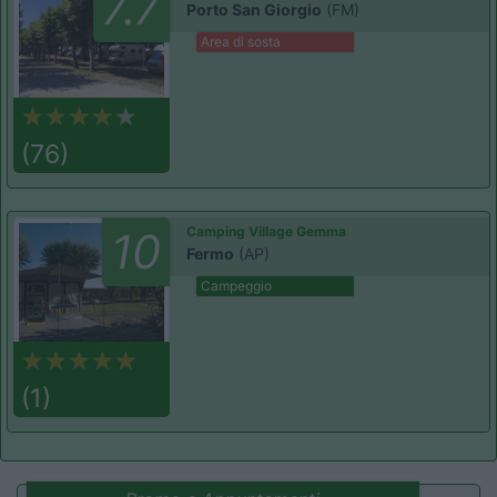
7.7
Porto San Giorgio
(FM)
Area di sosta
(76)
Camping Village Gemma
10
Fermo
(AP)
Campeggio
(1)