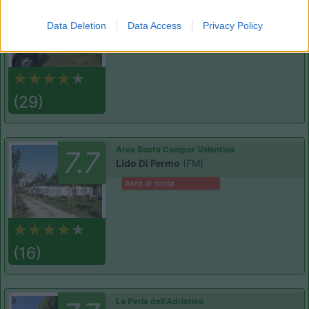
7.7
Porto Recanati
(MC)
Data Deletion
Data Access
Privacy Policy
Campeggio
(29)
Area Sosta Camper Valentina
7.7
Lido Di Fermo
(FM)
Area di sosta
(16)
La Perla dell'Adriatico