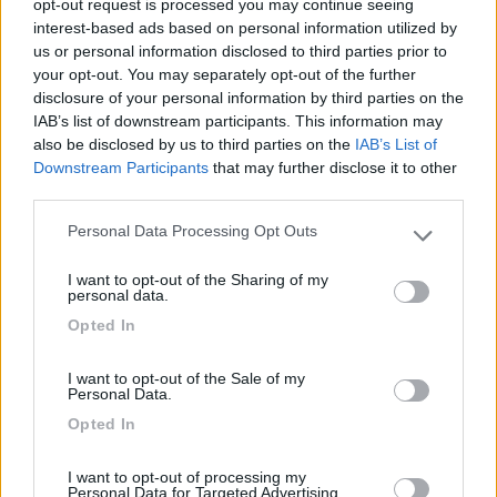
opt-out request is processed you may continue seeing
interest-based ads based on personal information utilized by
Accoglienza
Caratteristiche
Posizione
Pulizia
us or personal information disclosed to third parties prior to
Punto ristoro
Servizi
your opt-out. You may separately opt-out of the further
disclosure of your personal information by third parties on the
IAB’s list of downstream participants. This information may
10/08/2021 8:32
lorenpro
also be disclosed by us to third parties on the
IAB’s List of
Downstream Participants
that may further disclose it to other
third parties.
Struttura grande prevalentemente utilizzata da
stagionali, piazzole sufficientemente alberate ma
Personal Data Processing Opt Outs
Please note that this website/app uses one or more Google
molto attaccate tra loro, mancato rispetto delle
services and may gather and store information including but
ore del silenzio pomeridiano e viavai continuo di
I want to opt-out of the Sharing of my
not limited to your visit or usage behaviour. You may click to
personal data.
auto all'interno a tutte le ore. Ferrovia e SS
grant or deny consent to Google and its third-party tags to
Opted In
Adriatica troppo vicine.
use your data for below specified purposes in below Google
consent section.
I want to opt-out of the Sale of my
Caratteristiche
Posizione
Personal Data.
Opted In
01/08/2019 19:15
DoFra
I want to opt-out of processing my
Personal Data for Targeted Advertising.