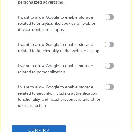
personalized advertising.
Parcheggio
8.2
I want to allow Google to enable storage
Rivarolo Canavese
(TO)
related to analytics like cookies on web or
device identifiers in apps.
Campeggio
I want to allow Google to enable storage
related to functionality of the website or app.
(4)
I want to allow Google to enable storage
related to personalization.
Azienda agricola Agripassione
9.5
Asti
(AT)
I want to allow Google to enable storage
related to security, including authentication
Area di sosta
functionality and fraud prevention, and other
user protection.
(25)
CONFIRM