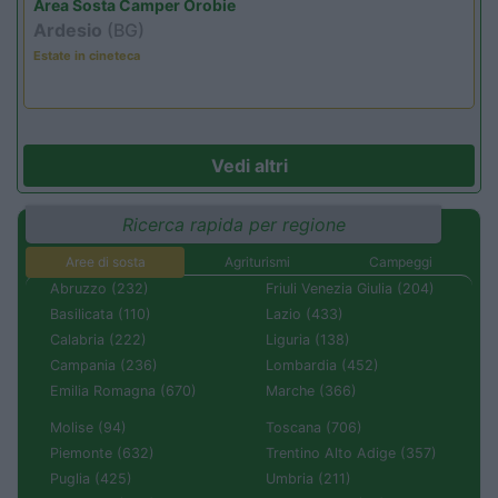
Area Sosta Camper Orobie
Ardesio
(BG)
Estate in cineteca
Vedi altri
Ricerca rapida per regione
Aree di sosta
Agriturismi
Campeggi
Abruzzo (232)
Friuli Venezia Giulia (204)
Basilicata (110)
Lazio (433)
Calabria (222)
Liguria (138)
Campania (236)
Lombardia (452)
Emilia Romagna (670)
Marche (366)
Molise (94)
Toscana (706)
Piemonte (632)
Trentino Alto Adige (357)
Puglia (425)
Umbria (211)