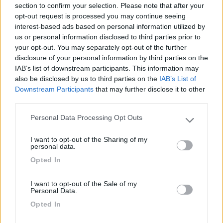
section to confirm your selection. Please note that after your
24/06/2021 11:53
luvavall
opt-out request is processed you may continue seeing
interest-based ads based on personal information utilized by
us or personal information disclosed to third parties prior to
Campeggio spartano, ma in un contesto
your opt-out. You may separately opt-out of the further
paesaggistico molto bello, gestori cordiali. Docce
disclosure of your personal information by third parties on the
a gettone, servizi puliti ma datati.
IAB’s list of downstream participants. This information may
also be disclosed by us to third parties on the
IAB’s List of
Accoglienza
Posizione
Pulizia
Servizi
Downstream Participants
that may further disclose it to other
third parties.
Personal Data Processing Opt Outs
09/08/2019 8:43
pista74
Please note that this website/app uses one or more Google
services and may gather and store information including but
I want to opt-out of the Sharing of my
not limited to your visit or usage behaviour. You may click to
Posizione ottima, servizi da migliorare. No
personal data.
grant or deny consent to Google and its third-party tags to
pozzetto scarico grigie, doccia 1 €
Opted In
use your data for below specified purposes in below Google
consent section.
Posizione
Prezzo
Servizi
I want to opt-out of the Sale of my
Personal Data.
Opted In
19/08/2017 23:55
Dianina63