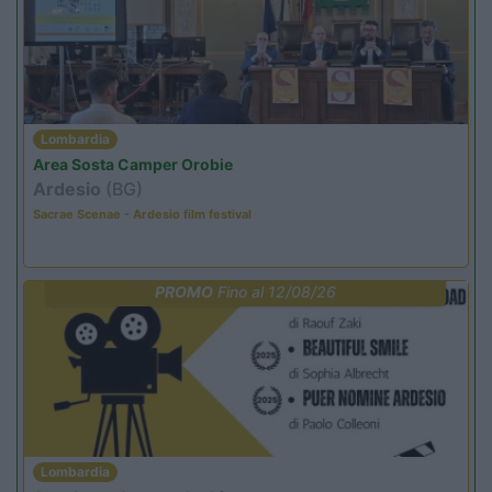
Lombardia
Area Sosta Camper Orobie
Ardesio
(BG)
Sacrae Scenae - Ardesio film festival
PROMO
Fino al 12/08/26
Lombardia