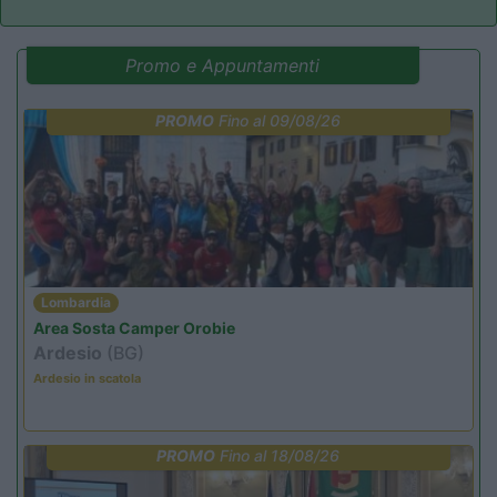
Promo e Appuntamenti
PROMO
Fino al 09/08/26
Lombardia
Area Sosta Camper Orobie
Ardesio
(BG)
Ardesio in scatola
PROMO
Fino al 18/08/26