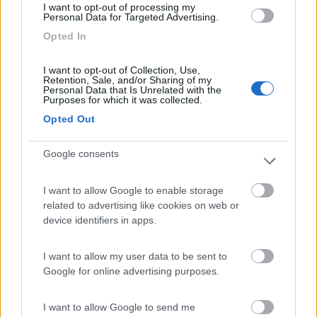
I want to opt-out of processing my
Personal Data for Targeted Advertising.
Posizione fantastica, personale gentilissimo e
Opted In
disponibile, tranquillo con piazzole comode e
spaziose. Cani ben accetti.
I want to opt-out of Collection, Use,
Retention, Sale, and/or Sharing of my
Personal Data that Is Unrelated with the
Accoglienza
Caratteristiche
Posizione
Purposes for which it was collected.
Opted Out
Segnalati nei dintorni
Google consents
I want to allow Google to enable storage
Delle Rose
related to advertising like cookies on web or
Isolabona
(IM)
device identifiers in apps.
Campeggio
I want to allow my user data to be sent to
Google for online advertising purposes.
(0)
I want to allow Google to send me