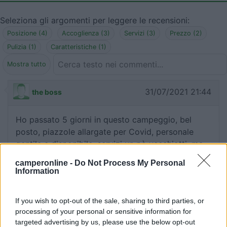
Seleziona gli argomenti per leggere le recensioni:
Posizione (4)
Accoglienza (3)
Servizi (3)
Prezzo (2)
Pulizia (1)
Caratteristiche (1)
Mostra tutto
31/07/2021 21:44
the boss
Ho passato 5 giorni in questo campeggio, bel
posto, piazzole allargate per Covid, personale
gentile e disponibile, servizi un pò vecchiotti, ma
ne stanno costruendo di nuovi. Prezzo più che
camperonline -
Do Not Process My Personal
onesto. Nel paesino c'è tutto ciò che serve e si
Information
possono fare belle escursioni.
If you wish to opt-out of the sale, sharing to third parties, or
Accoglienza
Posizione
Prezzo
Servizi
processing of your personal or sensitive information for
targeted advertising by us, please use the below opt-out