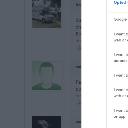
Opted 
ha commentato:
Beppe01
Google 
Campeggio piccolo e acc
che per il centro del pa
Blocco bagni vecchi, me
I want t
web or d
Accoglienza
Posizione
P
I want t
purpose
ha commentato:
zaffo
I want 
Fantastico, vicino al lag
pulito, personale compe
I want t
web or d
Accoglienza
Posizione
P
I want t
or app.
ha commentato:
carcat