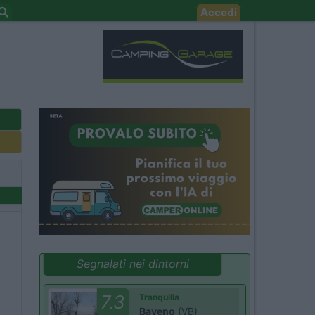
Accedi
Segnalati nei dintorni
7.3
Tranquilla
Baveno
(VB)