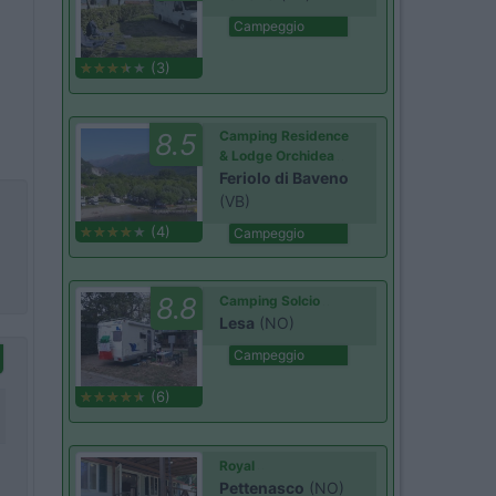
Campeggio
(3)
8.5
Camping Residence
& Lodge Orchidea
Feriolo di Baveno
(VB)
(4)
Campeggio
8.8
Camping Solcio
Lesa
(NO)
Campeggio
(6)
Royal
Pettenasco
(NO)