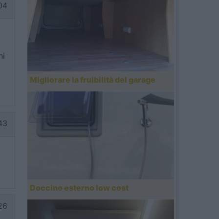
04
ni
Migliorare la fruibilità del garage
43
Doccino esterno low cost
26