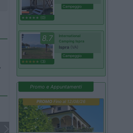
Campeggio
(0)
8.7
International
Camping Ispra
Ispra
(VA)
Campeggio
(3)
,
Promo e Appuntamenti
PROMO
Fino al 12/08/26