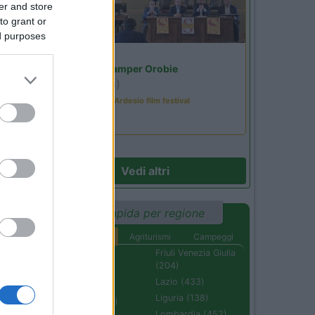
er and store
to grant or
ed purposes
37
Lombardia
Area Sosta Camper Orobie
Ardesio
(BG)
Sacrae Scenae - Ardesio film festival
Vedi altri
22
Ricerca rapida per regione
Aree di sosta
Agriturismi
Campeggi
Abruzzo (232)
Friuli Venezia Giulia
(204)
Basilicata (110)
Lazio (433)
Calabria (222)
Liguria (138)
Campania (236)
Lombardia (452)