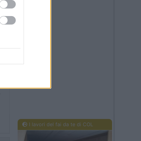
2
30
e
I lavori del fai da te di COL