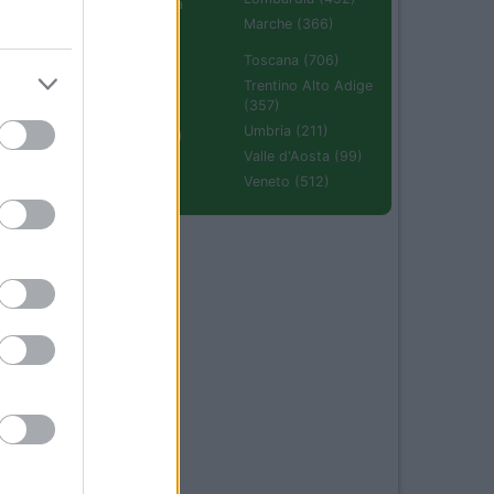
Emilia Romagna
17
(670)
Marche (366)
Molise (94)
Toscana (706)
o
Piemonte (632)
Trentino Alto Adige
.
(357)
Puglia (425)
Umbria (211)
Sardegna (336)
Valle d'Aosta (99)
Sicilia (511)
Veneto (512)
15
nte
02