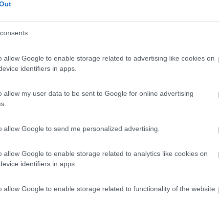
Out
28/07/2020 18:
consents
ogliente, comodissimo per la sua posizione, sia per il lag
ese. Piazzole di medie dimensioni solo con attacco elettrico
riterebbero una "svecchiata. Nel complesso buono.
o allow Google to enable storage related to advertising like cookies on
evice identifiers in apps.
ulizia
Servizi
o allow my user data to be sent to Google for online advertising
s.
17/07/2020 16:
to allow Google to send me personalized advertising.
o e al centro con possibilità di giro delle Isole. Assolutame
tente ed affidabile. Costo non eccessivo.
o allow Google to enable storage related to analytics like cookies on
evice identifiers in apps.
rezzo
Pulizia
o allow Google to enable storage related to functionality of the website
24/06/2020 10: