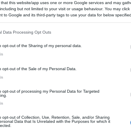
 that this website/app uses one or more Google services and may gath
including but not limited to your visit or usage behaviour. You may click 
 to Google and its third-party tags to use your data for below specifi
25/03/2024 7:
ogle consent section.
lago, con servizi igienici appena ristrutturati e bellissimi.
l Data Processing Opt Outs
ente (a pagamento). Carico e scarico all'ingresso del
tilissimo. Tranquillo e vicinissimo al centro abitato ed ai
o opt-out of the Sharing of my personal data.
In
he
Posizione
Pulizia
Servizi
o opt-out of the Sale of my Personal Data.
In
05/10/2020 19:
to opt-out of processing my Personal Data for Targeted
ing.
nsioni.
In
o opt-out of Collection, Use, Retention, Sale, and/or Sharing
ersonal Data that Is Unrelated with the Purposes for which it
lected.