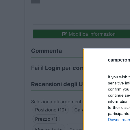
Modifica informazioni
Commenta
camperonl
Fai il
Login
per
commentare
.
If you wish 
sensitive in
Recensioni degli Utenti
confirm you
continue se
Seleziona gli argomenti per leggere le recens
information 
further disc
Posizione (10)
Caratteristiche (9)
Pul
participants
Prezzo (1)
Downstream 
Mostra tutto