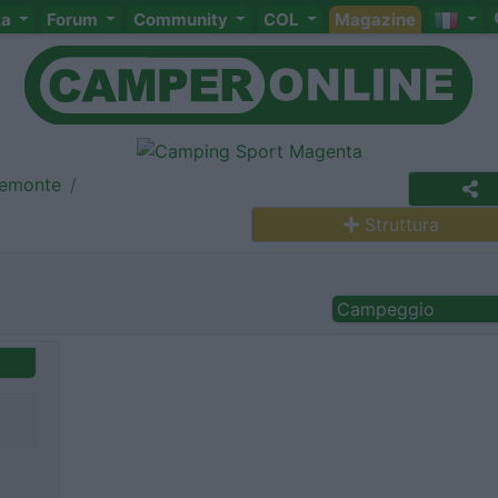
ta
Forum
Community
COL
Magazine
iemonte
Struttura
Campeggio