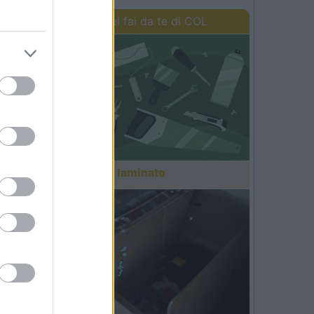
per
I lavori del fai da te di COL
b e
Pavimento in laminato