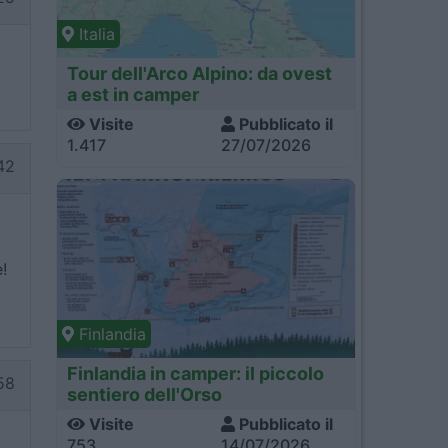
Italia
Tour dell'Arco Alpino: da ovest
a est in camper
Visite
Pubblicato il
1.417
27/07/2026
42
!
Finlandia
Finlandia in camper: il piccolo
58
sentiero dell'Orso
Visite
Pubblicato il
753
14/07/2026