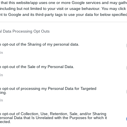
 that this website/app uses one or more Google services and may gath
including but not limited to your visit or usage behaviour. You may click 
 to Google and its third-party tags to use your data for below specifi
ogle consent section.
l Data Processing Opt Outs
o opt-out of the Sharing of my personal data.
In
o opt-out of the Sale of my Personal Data.
In
to opt-out of processing my Personal Data for Targeted
ing.
In
iore, tra Arona e Stresa, la struttura offre una zona villagg
o opt-out of Collection, Use, Retention, Sale, and/or Sharing
ersonal Data that Is Unrelated with the Purposes for which it
ta con solarium, e un'area separata con 3 tipologie di
lected.