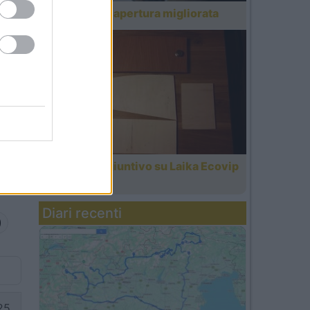
Cassapanca, apertura migliorata
Cassetto aggiuntivo su Laika Ecovip
10.1
Diari recenti
)
25