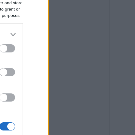
er and store
to grant or
ed purposes
io