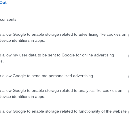
Out
zata, allaccio elettrico, 2 edifici sanitari con bagni anche 
atuite, zona lavanderia, mini market, animazione, baby clu
consents
camper service.
o allow Google to enable storage related to advertising like cookies on
evice identifiers in apps.
o allow my user data to be sent to Google for online advertising
s.
to allow Google to send me personalized advertising.
o allow Google to enable storage related to analytics like cookies on
evice identifiers in apps.
o allow Google to enable storage related to functionality of the website