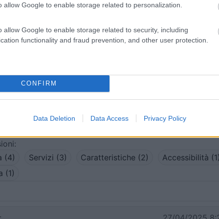
o allow Google to enable storage related to personalization.
Carica foto
o allow Google to enable storage related to security, including
cation functionality and fraud prevention, and other user protection.
CONFIRM
Data Deletion
Data Access
Privacy Policy
ioni:
a (4)
Servizi (3)
Caratteristiche (2)
Accessibilità (1
 (1)
:
27/04/2025 8: