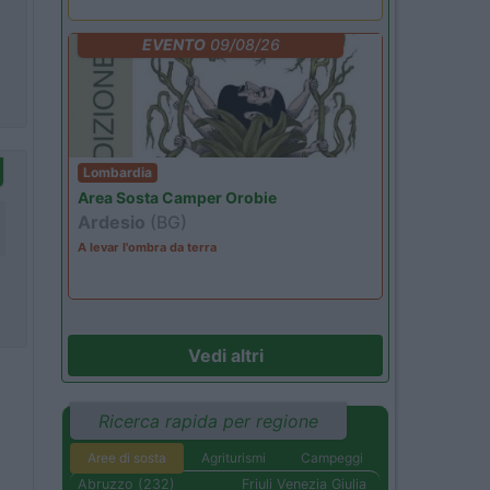
EVENTO
09/08/26
Lombardia
Area Sosta Camper Orobie
Ardesio
(BG)
A levar l'ombra da terra
Vedi altri
Ricerca rapida per regione
Aree di sosta
Agriturismi
Campeggi
Abruzzo (232)
Friuli Venezia Giulia