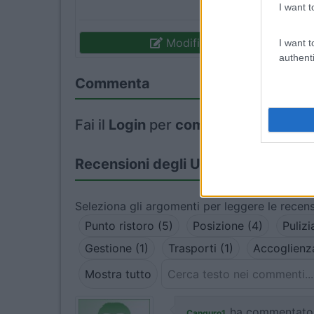
I want t
Modifica informazioni
I want t
authenti
Commenta
Fai il
Login
per
commentare
.
Recensioni degli Utenti
Seleziona gli argomenti per leggere le recens
Punto ristoro (5)
Posizione (4)
Pulizi
Gestione (1)
Trasporti (1)
Accoglienza
Mostra tutto
ha commentato
Canguro1