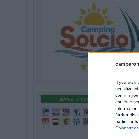
camperonl
If you wish 
sensitive in
confirm you
Servizi e posizione
continue se
information 
further disc
participants
Downstream 