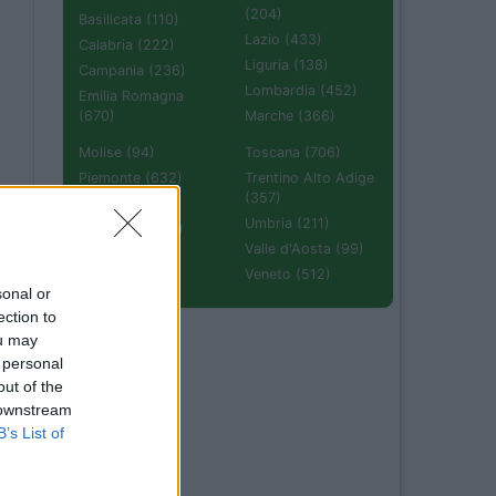
(204)
Basilicata (110)
Lazio (433)
Calabria (222)
Liguria (138)
Campania (236)
Lombardia (452)
Emilia Romagna
(670)
Marche (366)
Molise (94)
Toscana (706)
Piemonte (632)
Trentino Alto Adige
(357)
Puglia (425)
Umbria (211)
Sardegna (336)
Valle d'Aosta (99)
Sicilia (511)
Veneto (512)
sonal or
ection to
ou may
 personal
out of the
 downstream
B’s List of