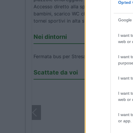
Opted 
Accesso diretto alla spiaggia privata e attrez
bambini, scarico WC chimico, docce calde gr
Google 
tornei sportivi in alta stagione, postazione 
I want t
Nei dintorni
web or d
Fermata bus per Stresa o Arona a 100 metri.
I want t
purpose
Scattate da voi
I want 
I want t
web or d
I want t
or app.