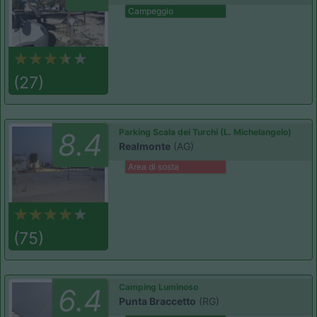
Campeggio
(27)
Parking Scala dei Turchi (L. Michelangelo)
8.4
Realmonte
(AG)
Area di sosta
(75)
Camping Luminoso
6.4
Punta Braccetto
(RG)