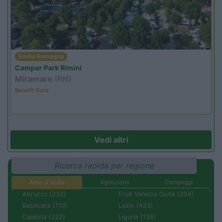
Emilia Romagna
Camper Park Rimini
Miramare
(RN)
Benefit Card
Vedi altri
Ricerca rapida per regione
Aree di sosta
Agriturismi
Campeggi
Abruzzo (232)
Friuli Venezia Giulia (204)
Basilicata (110)
Lazio (433)
Calabria (222)
Liguria (138)