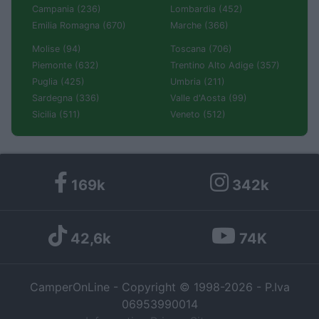
Campania (236)
Lombardia (452)
Emilia Romagna (670)
Marche (366)
Molise (94)
Toscana (706)
Piemonte (632)
Trentino Alto Adige (357)
Puglia (425)
Umbria (211)
Sardegna (336)
Valle d'Aosta (99)
Sicilia (511)
Veneto (512)
169k
342k
42,6k
74K
CamperOnLine - Copyright © 1998-2026 - P.Iva
06953990014