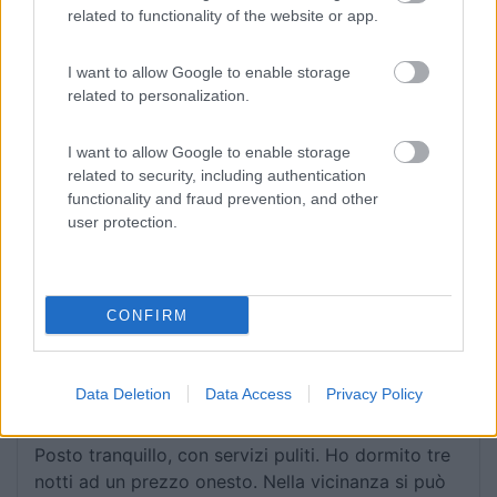
related to functionality of the website or app.
Pulito, con personale cordiale, ma sopratutto
I want to allow Google to enable storage
rilassante, non ho mai visto un campeggio cosi
related to personalization.
tranquillo, immerso nel verde, dove si sente solo il
rumare del mare. Ideale per rilassarsi. I proprietari
I want to allow Google to enable storage
sono stati sempre cortesi e il ragazzo delle pulizie
related to security, including authentication
molto attento alla cura dei bagni e delle piazzole.
functionality and fraud prevention, and other
Ottimo per visitare la Valle dei Templi, la scala dei
user protection.
Turchi, e anche Punta bianca.
Accoglienza
Caratteristiche
Posizione
Pulizia
CONFIRM
Servizi
06/04/2023 14:15
Data Deletion
Data Access
Privacy Policy
Francesconorchi
Posto tranquillo, con servizi puliti. Ho dormito tre
notti ad un prezzo onesto. Nella vicinanza si può