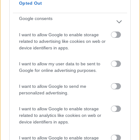
ci si può connettere gratuitamente ad internet.
Opted Out
Tutto il personale è accogliente, gentile e pronto
ad aiutarti in tutte le necessità. I servizi sono puliti
Google consents
e le piazzole non sono delimitate, ma sono libere e
poste sotto una folta pineta che garantisce ombra
I want to allow Google to enable storage
h24. La vicinanza al mare rende questo
related to advertising like cookies on web or
campeggio un posto meraviglioso dove si
device identifiers in apps.
possono ammirare tramonti fantastici, giocare in
spiaggia e usufruire della tranquillità che offre
I want to allow my user data to be sent to
questo posto. Lo consiglio a tutti i tipi di
Google for online advertising purposes.
viaggiatori, in particolare a coloro che cercano un
luogo immerso nella natura e nella tranquillità
I want to allow Google to send me
assoluta.
personalized advertising.
I want to allow Google to enable storage
Accoglienza
Caratteristiche
Posizione
Pulizia
related to analytics like cookies on web or
Punto ristoro
Servizi
device identifiers in apps.
10/04/2023 15:55
dennis morganti
I want to allow Google to enable storage