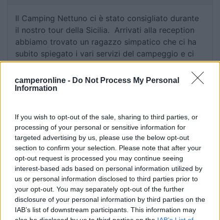
Il Camping Nettuno ci è stato consigliato durante
il nostro tour della Sicilia. Arrivati alla reception
abbiamo trovato un ragazzo simpatico che ci ha
subito spiegato i vari servizi del campeggio e ci
ha aiutati nella scelta della piazzola. Sono
presenti lavatrici, docce calde, zone wi-fi, ecc. Il
camperonline -
Do Not Process My Personal
Information
tutto è tenuto veramente bene, sicuramente un
punto a favore è la meravigliosa spiaggia.
Perfetto per visitare la valle dei templi ma anche
If you wish to opt-out of the sale, sharing to third parties, or
per un soggiorno tranquillo. A pochi passi è
processing of your personal or sensitive information for
presente un panificio/ristorante che è
targeted advertising by us, please use the below opt-out
convenzionato con il campeggio. Bella
section to confirm your selection. Please note that after your
opt-out request is processed you may continue seeing
esperienza.
interest-based ads based on personal information utilized by
us or personal information disclosed to third parties prior to
Accoglienza
Caratteristiche
Posizione
Pulizia
your opt-out. You may separately opt-out of the further
Punto ristoro
Servizi
disclosure of your personal information by third parties on the
IAB’s list of downstream participants. This information may