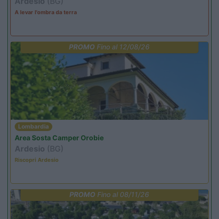
Ardesio
(BG)
A levar l'ombra da terra
PROMO
Fino al 12/08/26
Lombardia
Area Sosta Camper Orobie
Ardesio
(BG)
Riscopri Ardesio
PROMO
Fino al 08/11/26