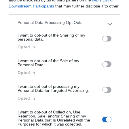
also be disclosed by us to third parties on the
IAB’s List of
29/05/2023 14:20
AnTe
Downstream Participants
that may further disclose it to other
third parties.
Ottimo campeggio sul mare, servizi estremamente
Personal Data Processing Opt Outs
Please note that this website/app uses one or more Google
puliti e personale cordiale e molto ospitale.
services and may gather and store information including but
Abbiamo molto apprezzato il tempo trascorso
I want to opt-out of the Sharing of my
not limited to your visit or usage behaviour. You may click to
personal data.
qui. Il posto offre molti servizi tra wi-fi, accesso
grant or deny consent to Google and its third-party tags to
Opted In
alla spiaggia, lavanderia, ecc. Veramente un
use your data for below specified purposes in below Google
angolo di paradiso.
consent section.
I want to opt-out of the Sale of my
Personal Data.
Accoglienza
Posizione
Pulizia
Servizi
Opted In
I want to opt-out of processing my
16/04/2023 16:57
Fabriziogigli1
Personal Data for Targeted Advertising.
Opted In
Camping essenziale, accogliente e ben pulito.
Comoda tettoia con tavoli e sedie messa a
I want to opt-out of Collection, Use,
Retention, Sale, and/or Sharing of my
disposizione per clienti in cui sono presenti
Personal Data that Is Unrelated with the
Purposes for which it was collected.
distributori automatici di bevande e snack e dove