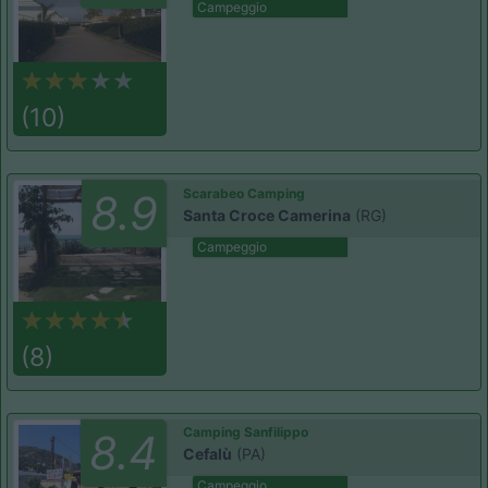
Campeggio
(10)
Scarabeo Camping
8.9
Santa Croce Camerina
(RG)
Campeggio
(8)
Camping Sanfilippo
8.4
Cefalù
(PA)
Campeggio