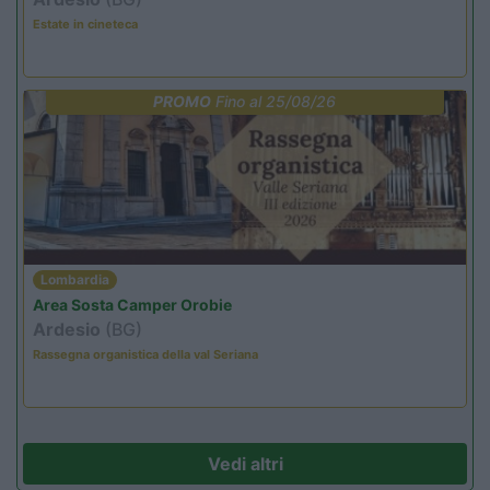
Estate in cineteca
PROMO
Fino al 25/08/26
Lombardia
Area Sosta Camper Orobie
Ardesio
(BG)
Rassegna organistica della val Seriana
Vedi altri