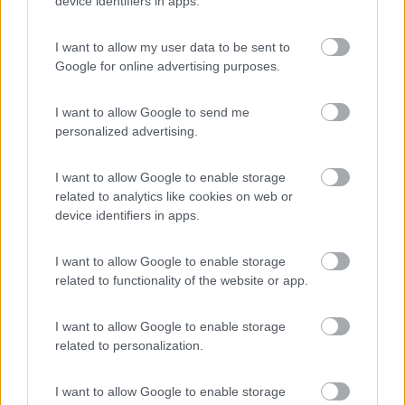
tutti i servizi interni (ristorante, pizzeria,
device identifiers in apps.
macelleria, market, bazar, etc., inclusa la
farmacia).Spiagge attrezzate e libere raggiungibili
I want to allow my user data to be sent to
a piedi in 5/10 minuti. Ottimo anche per chi ha un
Google for online advertising purposes.
cane: area relax dog, dog sitter, area
sgambamento.
I want to allow Google to send me
personalized advertising.
Posizione
Pulizia
Punto ristoro
Punto vendita
I want to allow Google to enable storage
Servizi
related to analytics like cookies on web or
device identifiers in apps.
03/09/2022 20:01
Lagolenzi
I want to allow Google to enable storage
related to functionality of the website or app.
Posto fantastico... solo che per due giorni in area
sosta (sotto al sole e la sera completamente al
I want to allow Google to enable storage
buio) mi hanno chiesto 200 euro per tre adulti e
related to personalization.
una bambina.
I want to allow Google to enable storage
Caratteristiche
Prezzo