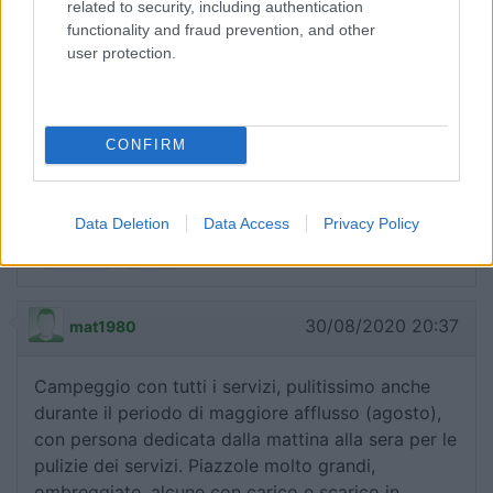
related to security, including authentication
functionality and fraud prevention, and other
user protection.
12/06/2021 8:44
Mau 59
Ottimo, trovare di meglio mon è facile, e poi se si
considera che il tratto di costa del Golfo di
CONFIRM
Follonica è uno dei più beli della Toscana, il gioco
è fatto.
Data Deletion
Data Access
Privacy Policy
Posizione
Prezzo
30/08/2020 20:37
mat1980
Campeggio con tutti i servizi, pulitissimo anche
durante il periodo di maggiore afflusso (agosto),
con persona dedicata dalla mattina alla sera per le
pulizie dei servizi. Piazzole molto grandi,
ombreggiate, alcune con carico e scarico in