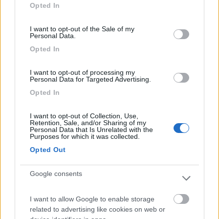
Opted In
use your data for below specified purposes in below Google
Commenta
consent section.
I want to opt-out of the Sale of my
Personal Data.
Fai il
Login
per
commentare
.
Opted In
Recensioni degli Utenti
I want to opt-out of processing my
Personal Data for Targeted Advertising.
Opted In
Seleziona gli argomenti per leggere le recensioni:
Posizione (4)
Caratteristiche (3)
Pulizia (2)
I want to opt-out of Collection, Use,
Retention, Sale, and/or Sharing of my
Punto ristoro (2)
Servizi (2)
Prezzo (2)
Punto vendita (1)
Personal Data that Is Unrelated with the
Purposes for which it was collected.
Accessibilità (1)
Accoglienza (1)
Trasporti (1)
Opted Out
Mostra tutto
Google consents
05/06/2023 13:01
carcat
I want to allow Google to enable storage
Grande camping village, pulito, organizzato e con
related to advertising like cookies on web or