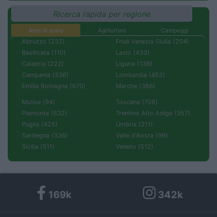
Ricerca rapida per regione
Aree di sosta
Agriturismi
Campeggi
Abruzzo (232)
Friuli Venezia Giulia (204)
Basilicata (110)
Lazio (433)
Calabria (222)
Liguria (138)
Campania (236)
Lombardia (452)
Emilia Romagna (670)
Marche (366)
Molise (94)
Toscana (706)
Piemonte (632)
Trentino Alto Adige (357)
Puglia (425)
Umbria (211)
Sardegna (336)
Valle d'Aosta (99)
Sicilia (511)
Veneto (512)
169k
342k