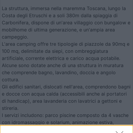
La struttura, immersa nella maremma Toscana, lungo la
Costa degli Etruschi e a soli 380m dalla spiaggia di
Carbonifera, dispone di un'area villaggio con bungalow e
mobilhome di ultima generazione, e un'ampia area
campeggio.
L'area camping offre tre tipologie di piazzole da 90mq e
100 mq, delimitate da siepi, con ombreggiatura
artificiale, corrente elettrica e carico acqua potabile.
Alcune sono dotate anche di una struttura in muratura
che comprende bagno, lavandino, doccia e angolo
cottura.
Gli edifici sanitari, dislocati nell'area, comprendono bagni
e docce con acqua calda (accessibili anche ai portatori
di handicap), area lavanderia con lavatrici a gettoni e
stireria.
I servizi includono: parco piscine composto da 4 vasche
con idromassaggio e solarium, animazione estiva,
supermercato, bar interno e sulla spiaggia, chiosco in