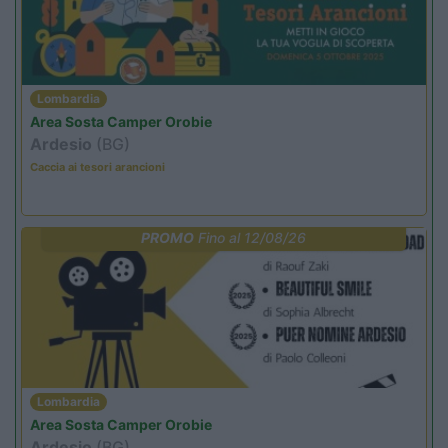
Lombardia
Area Sosta Camper Orobie
Ardesio
(BG)
Caccia ai tesori arancioni
PROMO
Fino al 12/08/26
Lombardia
Area Sosta Camper Orobie
Ardesio
(BG)