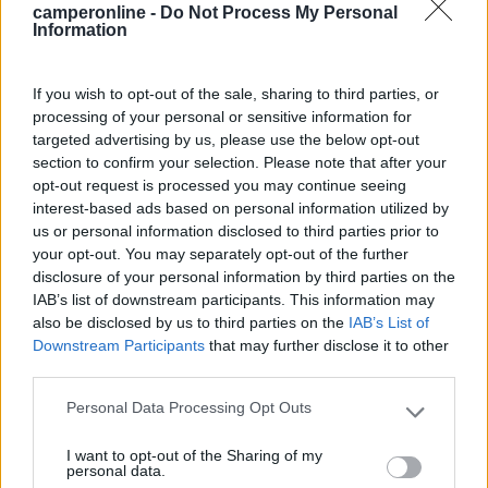
piscina, ristorante-pizzeria, parrucchiere, bazar, parco
camperonline -
Do Not Process My Personal
Information
giochi bimbi, campi da tennis, pallacanestro, volley,
calcetto, campo da padel, joca pelota, bocce, sala giochi
e minigolf, noleggio bici.
If you wish to opt-out of the sale, sharing to third parties, or
L'ambulatorio medico privato e la farmacia sono aperti
processing of your personal or sensitive information for
targeted advertising by us, please use the below opt-out
solo in alta stagione, così come il servizio gastronomia.
section to confirm your selection. Please note that after your
Animali ammessi.
opt-out request is processed you may continue seeing
interest-based ads based on personal information utilized by
Scattate da voi
us or personal information disclosed to third parties prior to
your opt-out. You may separately opt-out of the further
disclosure of your personal information by third parties on the
IAB’s list of downstream participants. This information may
also be disclosed by us to third parties on the
IAB’s List of
Downstream Participants
that may further disclose it to other
third parties.
Personal Data Processing Opt Outs
Please note that this website/app uses one or more Google
Modifica informazioni
services and may gather and store information including but
Carica foto
I want to opt-out of the Sharing of my
not limited to your visit or usage behaviour. You may click to
personal data.
grant or deny consent to Google and its third-party tags to