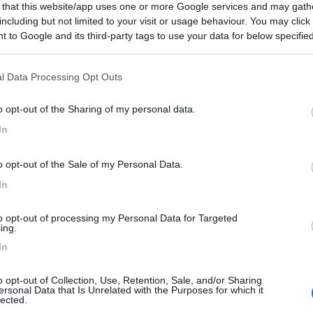
amiliare per stanziali, con circa 15 posti dedicati ai
 that this website/app uses one or more Google services and may gath
to, bagni puliti ma datati. Vicino a piscina, pattinaggio ed
including but not limited to your visit or usage behaviour. You may click 
 di Andalo. Ideale a mio avviso per l'inverno.
 to Google and its third-party tags to use your data for below specifi
ogle consent section.
ulizia
Servizi
l Data Processing Opt Outs
o opt-out of the Sharing of my personal data.
ato:
06/07/2017 15:
In
tari puliti ma piuttosto datati. L'accoglienza non proprio
o opt-out of the Sale of my Personal Data.
a di 2 notti a settembre (2 adulti, 2 bambini e il camper)
In
Forse un tantino caro per i servizi che offre
to opt-out of processing my Personal Data for Targeted
zia
Servizi
ing.
In
28/08/2015 17:
o opt-out of Collection, Use, Retention, Sale, and/or Sharing
ersonal Data that Is Unrelated with the Purposes for which it
lected.
ntili e disponibili. A 2 passi dal paese dove organizzano