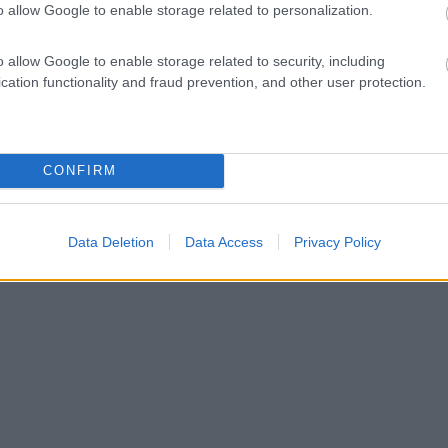
o allow Google to enable storage related to personalization.
07/02/2012 18:
o allow Google to enable storage related to security, including
cation functionality and fraud prevention, and other user protection.
nza, piccolo e ben tenuto, bella posizione.
he
Posizione
CONFIRM
Data Deletion
Data Access
Privacy Policy