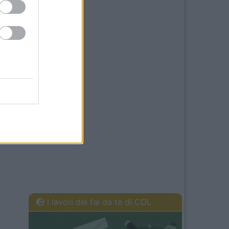
21
I lavori del fai da te di COL