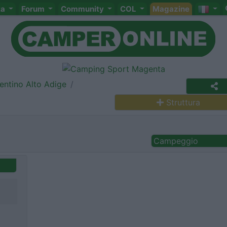
ta
Forum
Community
COL
Magazine
entino Alto Adige
Struttura
Campeggio