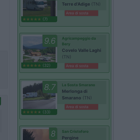
Terre d'Adige
(TN)
Area di sosta
(7)
9.6
Agricampeggio da
Bery
Covelo Valle Laghi
(TN)
(32)
Area di sosta
8.7
La Sosta Smarano
Merlonga di
Smarano
(TN)
Area di sosta
(33)
8
San Cristoforo
Pergine