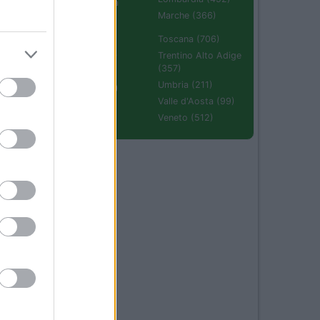
Emilia Romagna
(670)
Marche (366)
Molise (94)
Toscana (706)
Piemonte (632)
Trentino Alto Adige
(357)
Puglia (425)
Umbria (211)
Sardegna (336)
26
Valle d'Aosta (99)
Sicilia (511)
Veneto (512)
38