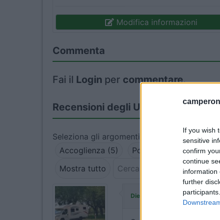
Modifica informazioni
Commenta
Fai il
Login
per
commentare
.
camperonl
Recensioni degli Utenti
If you wish 
Seleziona gli argomenti per leggere le recens
sensitive in
Accoglienza (5)
Posizione (3)
Pulizia
confirm you
continue se
Mostra tutto
information 
further disc
participants
ha commentato:
Diego67
Downstream 