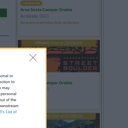
Lombardia
Area Sosta Camper Orobie
Ardesio
(BG)
Rassegna organistica della val Seriana
PROMO
Fino al 29/08/26
sonal or
Lombardia
ection to
Area Sosta Camper Orobie
ou may
Ardesio
(BG)
 personal
Ardesio si blocca
out of the
 downstream
B’s List of
32
PROMO
Fino al 07/08/26