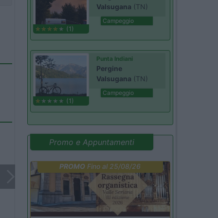
Valsugana
(TN)
Campeggio
(1)
Punta Indiani
Pergine
Valsugana
(TN)
Campeggio
(1)
Promo e Appuntamenti
PROMO
Fino al 25/08/26