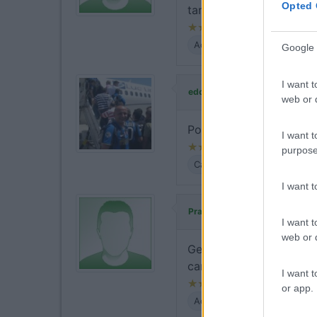
Opted 
tante iniziative
Accoglienza
Posizione
Google 
I want t
ha commentato:
edogiul
web or d
Posti camper pochi e ma
I want t
purpose
Caratteristiche
I want 
ha commentat
Pravet Albi
I want t
web or d
Gestore rifiuta di farci
camper a 5 km di di
I want t
or app.
Accoglienza