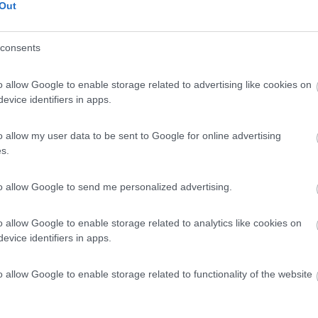
Out
consents
o allow Google to enable storage related to advertising like cookies on
02/09/2013 15:
evice identifiers in apps.
l disposti, 90% stanziali
o allow my user data to be sent to Google for online advertising
s.
to allow Google to send me personalized advertising.
o:
02/05/2013 12:
o allow Google to enable storage related to analytics like cookies on
evice identifiers in apps.
 entrare x vederlo, eravamo senza documenti lasciati nel
o allow Google to enable storage related to functionality of the website