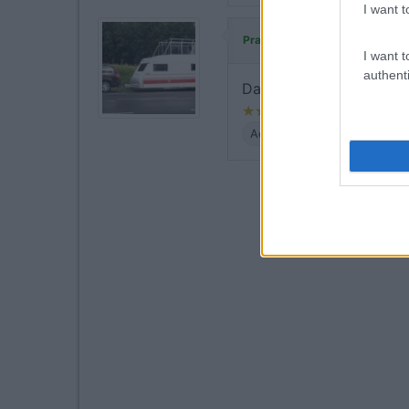
I want t
ha commentato:
Pravet
I want t
authenti
Da migliorare l'accoglie
Accoglienza
Caratteristic