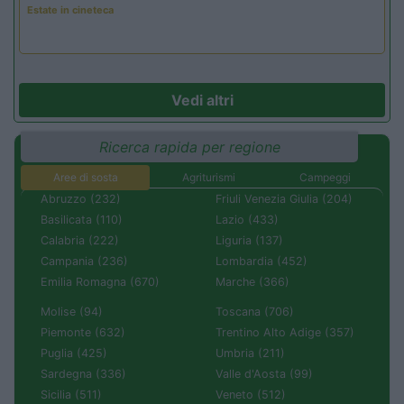
Estate in cineteca
Vedi altri
Ricerca rapida per regione
Aree di sosta
Agriturismi
Campeggi
Abruzzo (232)
Friuli Venezia Giulia (204)
Basilicata (110)
Lazio (433)
Calabria (222)
Liguria (137)
Campania (236)
Lombardia (452)
Emilia Romagna (670)
Marche (366)
Molise (94)
Toscana (706)
Piemonte (632)
Trentino Alto Adige (357)
Puglia (425)
Umbria (211)
Sardegna (336)
Valle d'Aosta (99)
Sicilia (511)
Veneto (512)