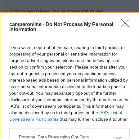
Ottima posizione, ma le potenzialità del
campeggio sarebbero enormi. Purtroppo non c'è
camperonline -
Do Not Process My Personal
lo scarico acque grigie! Incredibile un capeggio
Information
senza lo scarico acque grige non può essere
aperto. Qualcuno potrebbe essere tentato di
If you wish to opt-out of the sale, sharing to third parties, or
fermarsi per strada. N on ci posso credere!
processing of your personal or sensitive information for
targeted advertising by us, please use the below opt-out
Posizione
Servizi
section to confirm your selection. Please note that after your
opt-out request is processed you may continue seeing
interest-based ads based on personal information utilized by
25/07/2017 18:18
Fafa2017
us or personal information disclosed to third parties prior to
your opt-out. You may separately opt-out of the further
disclosure of your personal information by third parties on the
Buona posizione per chi cerca fresco d'estate e
IAB’s list of downstream participants. This information may
tranquillità. Scomodo dal centro di Castello
also be disclosed by us to third parties on the
IAB’s List of
Tesino, raggiungibile a piedi in un'ora da un
Downstream Participants
that may further disclose it to other
sentiero poco lontano dal campeggio. Corrente,
third parties.
carico e scarico in piazzola che in genere sono
Personal Data Processing Opt Outs
parzialmente ombreggiate. Della stessa proprietà,