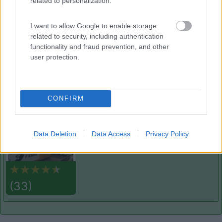
related to personalization.
Camper Stop Valsugana
8.4
Levico Terme
(TN)
I want to allow Google to enable storage
Area di sosta
related to security, including authentication
functionality and fraud prevention, and other
user protection.
(23)
CONFIRM
Area camper Fiemme
8.8
Predazzo
(TN)
Data Deletion
Data Access
Privacy Policy
Area di sosta
(33)