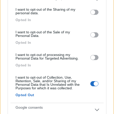
Please note that this website/app uses one or more Google
troverete ristorante pizzeria e mini market.
services and may gather and store information including but
I want to opt-out of the Sharing of my
not limited to your visit or usage behaviour. You may click to
personal data.
grant or deny consent to Google and its third-party tags to
Caratteristiche
Posizione
Punto ristoro
Punto vendita
Opted In
use your data for below specified purposes in below Google
Servizi
consent section.
I want to opt-out of the Sale of my
Personal Data.
Opted In
Segnalati nei dintorni
I want to opt-out of processing my
Personal Data for Targeted Advertising.
Lago Arsie Camping Village
9
Opted In
Arsiè
(BL)
Campeggio
I want to opt-out of Collection, Use,
Retention, Sale, and/or Sharing of my
Personal Data that Is Unrelated with the
Purposes for which it was collected.
Opted Out
(4)
Google consents