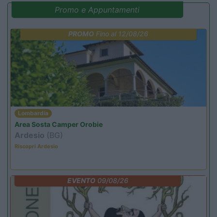
Promo e Appuntamenti
PROMO
Fino al 12/08/26
Lombardia
Area Sosta Camper Orobie
Ardesio
(BG)
Riscopri Ardesio
EVENTO
09/08/26