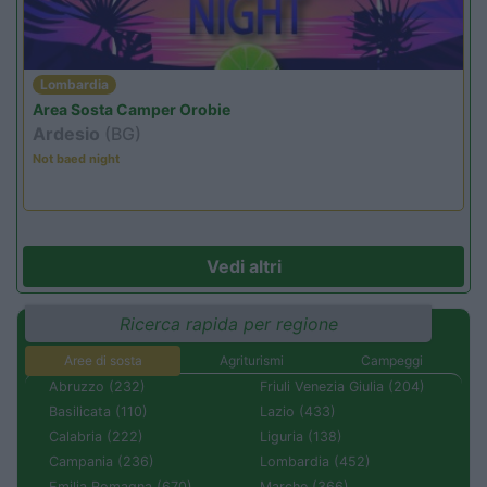
Lombardia
Area Sosta Camper Orobie
Ardesio
(BG)
Not baed night
Vedi altri
Ricerca rapida per regione
Aree di sosta
Agriturismi
Campeggi
Abruzzo (232)
Friuli Venezia Giulia (204)
Basilicata (110)
Lazio (433)
Calabria (222)
Liguria (138)
Campania (236)
Lombardia (452)
Emilia Romagna (670)
Marche (366)