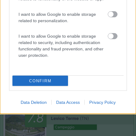
I want to allow Google to enable storage
related to personalization.
(1)
I want to allow Google to enable storage
related to security, including authentication
Camper Stop Valsugana
8.4
functionality and fraud prevention, and other
Levico Terme
(TN)
user protection.
Area di sosta
CONFIRM
(23)
Data Deletion
Data Access
Privacy Policy
Club del Sole Due Laghi Levico Family Collectio
7.8
Levico Terme
(TN)
Campeggio