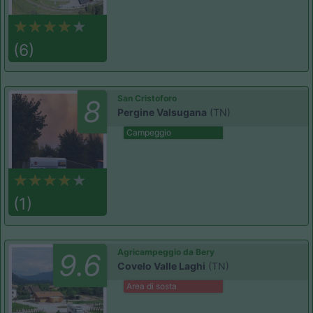
(6)
San Cristoforo
8
Pergine Valsugana
(TN)
Campeggio
(1)
Agricampeggio da Bery
9.6
Covelo Valle Laghi
(TN)
Area di sosta