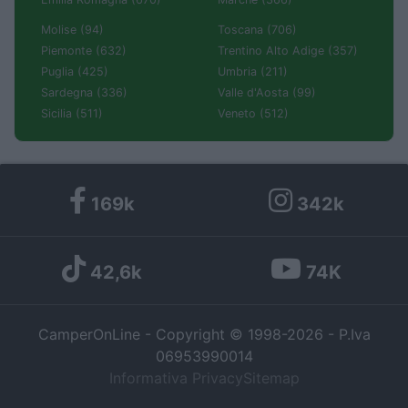
Molise (94)
Toscana (706)
Piemonte (632)
Trentino Alto Adige (357)
Puglia (425)
Umbria (211)
Sardegna (336)
Valle d'Aosta (99)
Sicilia (511)
Veneto (512)
169k
342k
42,6k
74K
CamperOnLine - Copyright © 1998-2026 - P.Iva
06953990014
Informativa Privacy
Sitemap