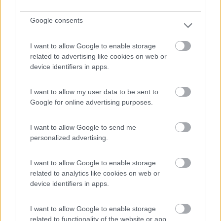
Accessibilità
Caratteristiche
Posizione
Prezzo
Pulizia
Punto ristoro
Servizi
Google consents
I want to allow Google to enable storage
05/09/2017 9:48
Lara e Costa
related to advertising like cookies on web or
device identifiers in apps.
Ottimo campeggio, pulitissimo e accogliente. Io lo
consiglio.
I want to allow my user data to be sent to
Google for online advertising purposes.
Accoglienza
Pulizia
I want to allow Google to send me
personalized advertising.
Segnalati nei dintorni
I want to allow Google to enable storage
related to analytics like cookies on web or
device identifiers in apps.
Punta Indiani
Pergine Valsugana
(TN)
I want to allow Google to enable storage
Campeggio
related to functionality of the website or app.