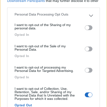
Downstream Participants
that may further disclose it to other
Servizi
third parties.
Personal Data Processing Opt Outs
03/06/2019 21:53
Vagabondo19
Please note that this website/app uses one or more Google
services and may gather and store information including but
I want to opt-out of the Sharing of my
not limited to your visit or usage behaviour. You may click to
personal data.
Posizione bellissima, ma poco spazio per
grant or deny consent to Google and its third-party tags to
manovrare e piazzole davvero piccole, adatte piu
Opted In
use your data for below specified purposes in below Google
a camper piccoli o furgonati. Scarico in posizione
consent section.
improponibile, davanti alla reception. Sebbene
I want to opt-out of the Sale of my
Personal Data.
incluso nel prezzo pagato (non poco~ 51 EUR per
Opted In
2 adulti + cane per un weekend in bassa
stagione), non è stato possibile usufruirne.
I want to opt-out of processing my
Purtroppo nel w/e che ci siamo stati noi, c'era
Personal Data for Targeted Advertising.
tanto movimento e quindi non molto riposante.
Opted In
Servizi igienici nuovi e puliti. Il bar anche era
carino, con la possibilità di prenotare il pane. Tutto
I want to opt-out of Collection, Use,
sommato, esperienza positiva e quindi ci
Retention, Sale, and/or Sharing of my
Personal Data that Is Unrelated with the
torneremo.
Purposes for which it was collected.
Opted Out