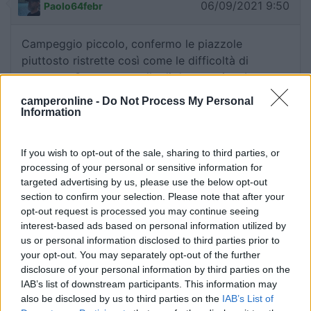
06/09/2021 9:50
Paolo64febr
Campeggio piccolo, confermo le piazzole
piuttosto ristrette così come le difficoltà di
manovra. Comunque nulla di drammatico, basta un
po' di pazienza e qualche manovra in più. In
camperonline -
Do Not Process My Personal
compenso la posizione è davvero molto bella, noi
Information
eravamo a 10 metri dall'acqua, i servizi igienici
puliti, i gestori molto cordiali e disponibili. Dal
If you wish to opt-out of the sale, sharing to third parties, or
camping parte una bella passeggiata lungo lago e
processing of your personal or sensitive information for
a poche decine di metri dal camping si trova una
targeted advertising by us, please use the below opt-out
bau beach delimitata da recinzione con possibilità
section to confirm your selection. Please note that after your
di far sgambare e nuotare i cani. Anche le tariffe,
opt-out request is processed you may continue seeing
considerate quelle di altri campeggi della zona, ci
interest-based ads based on personal information utilized by
us or personal information disclosed to third parties prior to
sono sembrate convenienti. Noi ci torneremo
your opt-out. You may separately opt-out of the further
sicuramente.
disclosure of your personal information by third parties on the
IAB’s list of downstream participants. This information may
Accessibilità
Accoglienza
Posizione
Prezzo
Pulizia
also be disclosed by us to third parties on the
IAB’s List of