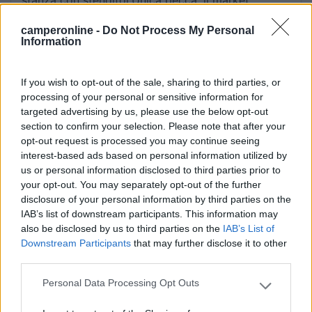
praticamente inesistente.In compenso, pane caldo
camperonline -
Do Not Process My Personal
e brioches tutte le mattine.
Information
Accoglienza
Pulizia
Punto ristoro
Servizi
If you wish to opt-out of the sale, sharing to third parties, or
processing of your personal or sensitive information for
targeted advertising by us, please use the below opt-out
17/08/2021 23:09
gianpy53
section to confirm your selection. Please note that after your
opt-out request is processed you may continue seeing
Ottimo campeggio, gestori sempre disponibili,
interest-based ads based on personal information utilized by
servizi igienici e docce sempre pulite. Wi-Fi
us or personal information disclosed to third parties prior to
gratuito, prese per antenna TV. L'attacco e
your opt-out. You may separately opt-out of the further
disclosure of your personal information by third parties on the
distacco dalla 220v lo effettua il gestore in
IAB’s list of downstream participants. This information may
quando si pagano i KW consumati. Molto buono
also be disclosed by us to third parties on the
IAB’s List of
anche il ristorante ed anche la carne cotta sulla
Downstream Participants
that may further disclose it to other
griglia dai gestori. All'arrivo danno un pass
third parties.
gratuito ad ogni persona per autobus e treni.
Personal Data Processing Opt Outs
Please note that this website/app uses one or more Google
Accoglienza
Pulizia
Punto ristoro
Servizi
Trasporti
services and may gather and store information including but