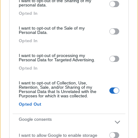
I want to opt-out of the Sharing of my
not limited to your visit or usage behaviour. You may click to
personal data.
grant or deny consent to Google and its third-party tags to
Opted In
25/08/2020 18:32
use your data for below specified purposes in below Google
cla68
consent section.
I want to opt-out of the Sale of my
Campeggio ben strutturato, sostato per una
Personal Data.
settimana e ho prolungato di qualche giorno per la
Opted In
bellezza dei posti intorno, ristorante buono, buona
base di partenza per escursioni alle malghe e
I want to opt-out of processing my
Personal Data for Targeted Advertising.
laghi, ottimi servizi, e gestori disponibili e cordiali.
Opted In
Accoglienza
Posizione
Punto ristoro
Servizi
I want to opt-out of Collection, Use,
Retention, Sale, and/or Sharing of my
Personal Data that Is Unrelated with the
Purposes for which it was collected.
25/08/2020 18:06
Cinzia183
Opted Out
Soggiornato 2 notti 18/20 agosto 2020 nel campo
Google consents
di fronte al camping. Allaccio luce, servizi del
campeggio.Gestori cordiali, presenza di un mini
I want to allow Google to enable storage
market alla reception. Presenza di lavatrici e