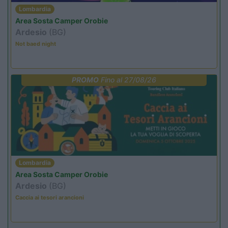
Lombardia
Area Sosta Camper Orobie
Ardesio
(BG)
Not baed night
PROMO
Fino al 27/08/26
Lombardia
Area Sosta Camper Orobie
Ardesio
(BG)
Caccia ai tesori arancioni