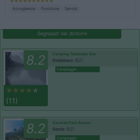
Accoglienza
Posizione
Servizi
Segnalati nei dintorni
Camping Toblacher See
8.2
Dobbiaco
(BZ)
Campeggio
(11)
Caravan Park Sexten
8.2
Sesto
(BZ)
Campeggio