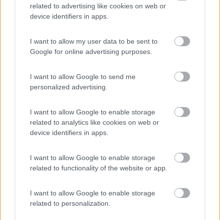
related to advertising like cookies on web or
asciugatrice a pagamento.Unica nota, a mio
device identifiers in apps.
avviso dolente, i servizi igienici/docce un po'
troppo angusti. All'arrivo consegnano il pass, che
I want to allow my user data to be sent to
ti dà diritto a prendere tutti i bus, treni regionali, e
Google for online advertising purposes.
anche qualche funivia. Prezzi nella norma.
I want to allow Google to send me
Accoglienza
Prezzo
Servizi
Trasporti
personalized advertising.
23/08/2020 12:09
I want to allow Google to enable storage
Bulldog1
related to analytics like cookies on web or
device identifiers in apps.
Campeggio bene organizzato, con piazzole molto
grandi e confortevoli. Servizi puliti, gestori
I want to allow Google to enable storage
cordiali.
related to functionality of the website or app.
Accoglienza
Caratteristiche
Pulizia
Servizi
I want to allow Google to enable storage
related to personalization.
17/08/2020 9:34
panteranera