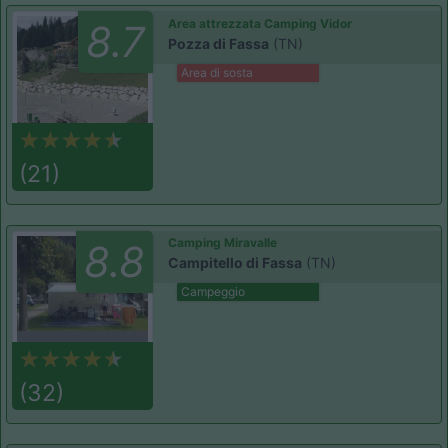
Area attrezzata Camping Vidor
8.7
Pozza di Fassa
(TN)
Area di sosta
(21)
Camping Miravalle
8.8
Campitello di Fassa
(TN)
Campeggio
(32)