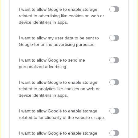
I want to allow Google to enable storage
06/01/2020 15:18
seiunozero
related to advertising like cookies on web or
device identifiers in apps.
Campeggio con pochissimo dislivello. In inverno le
piazzole sono ghiacciate quindi attenzione nel
I want to allow my user data to be sent to
muoversi. I bagni sono puliti e curati come anche
Google for online advertising purposes.
gli altri servizi. I prezzi per noi sono più che
ragionevoli. Meglio prenotare sopratutto in
I want to allow Google to send me
inverno durante le feste. Ci torneremo
personalized advertising.
sicuramente.
I want to allow Google to enable storage
Caratteristiche
Prezzo
Pulizia
Servizi
related to analytics like cookies on web or
device identifiers in apps.
25/09/2019 15:08
alebob74
I want to allow Google to enable storage
related to functionality of the website or app.
Bellissimo campeggio, piazzole grandi e ben
segnalate. Dormito 3 notti, personale gentilissimo,
I want to allow Google to enable storage