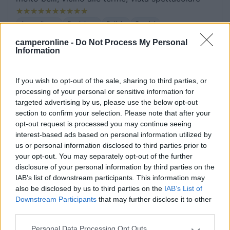
Accoglienza
Posizione
Pulizia
Servizi
camperonline -
Do Not Process My Personal
Information
18/08/2021 12:48
icaroBo
If you wish to opt-out of the sale, sharing to third parties, or
Personale molto scortese al telefono: abbiamo
processing of your personal or sensitive information for
chiamato per chiedere info ed eventualmente
targeted advertising by us, please use the below opt-out
prenotare ma dopo alcune risposte brusche e
section to confirm your selection. Please note that after your
contraddittorie ci hanno chiuso la linea.
opt-out request is processed you may continue seeing
interest-based ads based on personal information utilized by
us or personal information disclosed to third parties prior to
Accoglienza
your opt-out. You may separately opt-out of the further
disclosure of your personal information by third parties on the
IAB’s list of downstream participants. This information may
29/08/2020 2:34
tucra53
also be disclosed by us to third parties on the
IAB’s List of
Downstream Participants
that may further disclose it to other
Soggiornato per tre notti provenendo da
third parties.
Dobbiaco [quando stava esplodendo il COVID].
Personal Data Processing Opt Outs