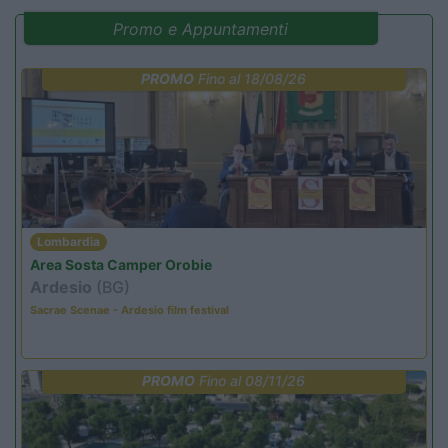
Promo e Appuntamenti
PROMO
Fino al 18/08/26
Lombardia
Area Sosta Camper Orobie
Ardesio
(BG)
Sacrae Scenae - Ardesio film festival
PROMO
Fino al 08/11/26