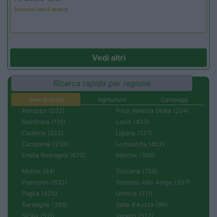
Incontri con il teatro
Vedi altri
Ricerca rapida per regione
Aree di sosta
Agriturismi
Campeggi
Abruzzo (232)
Friuli Venezia Giulia (204)
Basilicata (110)
Lazio (433)
Calabria (222)
Liguria (137)
Campania (236)
Lombardia (452)
Emilia Romagna (670)
Marche (366)
Molise (94)
Toscana (706)
Piemonte (632)
Trentino Alto Adige (357)
Puglia (425)
Umbria (211)
Sardegna (336)
Valle d'Aosta (99)
Sicilia (511)
Veneto (512)