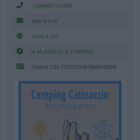
+390462763305
Vedi e-mail
Visita il sito
N 46.426320, E 11.686090
Codice CIN: IT022250B1BM693QKK