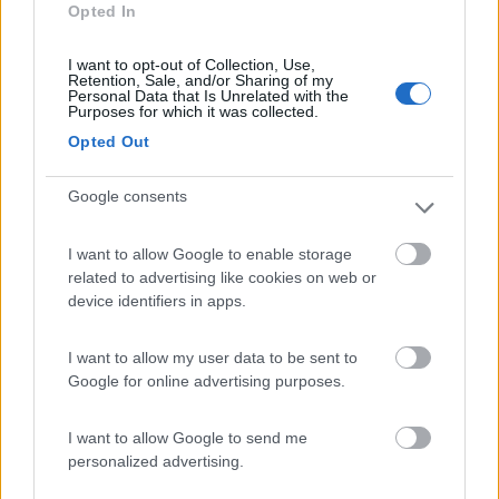
Opted In
19/08/2019 0:20
noclia
I want to opt-out of Collection, Use,
Retention, Sale, and/or Sharing of my
Una volta raggiunto il campeggio, il gestore è
Personal Data that Is Unrelated with the
Purposes for which it was collected.
stato molto scortese dicendoci che il campeggio
era tutto occupato. In realtà guardando dentro era
Opted Out
mezzo vuoto. Abbiamo chiesto se si poteva fare il
carico e lo scarico e in modo brusco si è fatto
Google consents
capire che non era possibile. Io lo sconsiglio.
I want to allow Google to enable storage
related to advertising like cookies on web or
Accoglienza
Servizi
device identifiers in apps.
25/06/2019 20:47
AlexSaby
I want to allow my user data to be sent to
Google for online advertising purposes.
Gestori gentilissimi e molto disponibili, hanno un
vino bianco davvero squisito. Location tranquilla e
I want to allow Google to send me
personalized advertising.
accogliente, ci siamo trovati davvero molto bene!
In fondo la strada vicina non dà fastidio perché il