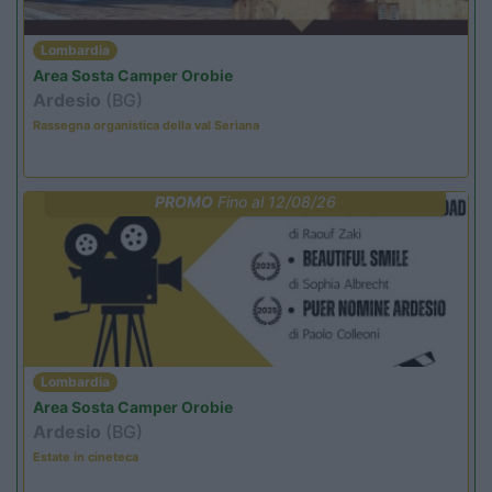
Lombardia
Area Sosta Camper Orobie
Ardesio
(BG)
Rassegna organistica della val Seriana
PROMO
Fino al 12/08/26
Lombardia
Area Sosta Camper Orobie
Ardesio
(BG)
Estate in cineteca