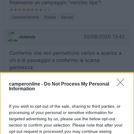
finalmente un campeggio "vecchio tipo"!
Caratteristiche
Pulizia
Servizi
20/08/2020 13:42
Jolanda
Confermo che non permettono carico e scarico a
chi è di passaggio e confermo la scarsa
gentilezza.
Accoglienza
Servizi
camperonline -
Do Not Process My Personal
Information
20/08/2020 1:25
Fabon
If you wish to opt-out of the sale, sharing to third parties, or
processing of your personal or sensitive information for
Campeggio tranquillo, con poche pretese, in
targeted advertising by us, please use the below opt-out
mezzo al verde. Abbastanza scomodo per
section to confirm your selection. Please note that after your
opt-out request is processed you may continue seeing
raggiungere il centro in bicicletta. La zona bar e