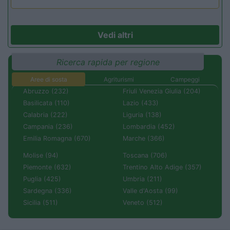
Vedi altri
Ricerca rapida per regione
Aree di sosta
Agriturismi
Campeggi
Abruzzo (232)
Friuli Venezia Giulia (204)
Basilicata (110)
Lazio (433)
Calabria (222)
Liguria (138)
Campania (236)
Lombardia (452)
Emilia Romagna (670)
Marche (366)
Molise (94)
Toscana (706)
Piemonte (632)
Trentino Alto Adige (357)
Puglia (425)
Umbria (211)
Sardegna (336)
Valle d'Aosta (99)
Sicilia (511)
Veneto (512)