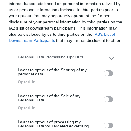
interest-based ads based on personal information utilized by
bagni è stata rifatta pochi anni fa, pulita e molto
us or personal information disclosed to third parties prior to
ben curata. Puliti anche i locali docce e lavabo. 2
your opt-out. You may separately opt-out of the further
adulti e 2 bimbi per una notte, nella settimana di
disclosure of your personal information by third parties on the
ferragosto, 36.5€: interessante!
IAB’s list of downstream participants. This information may
also be disclosed by us to third parties on the
IAB’s List of
Downstream Participants
that may further disclose it to other
Caratteristiche
Posizione
Prezzo
Pulizia
third parties.
Punto ristoro
Servizi
Personal Data Processing Opt Outs
Please note that this website/app uses one or more Google
services and may gather and store information including but
11/08/2020 17:59
Obelix 1
I want to opt-out of the Sharing of my
not limited to your visit or usage behaviour. You may click to
personal data.
grant or deny consent to Google and its third-party tags to
Opted In
Ero di passaggio ho chiesto di fare camper
use your data for below specified purposes in below Google
service a pagamento e bruscamente mi hanno
consent section.
I want to opt-out of the Sale of my
detto che quel servizio era disponibile solo per i
Personal Data.
loro ospiti.
Opted In
Accoglienza
Servizi
I want to opt-out of processing my
Personal Data for Targeted Advertising.