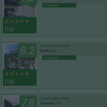
Campeggio
(13)
Caravan Park Sexten
8.2
Sesto
(BZ)
Campeggio
(18)
Camping Marmolada
7.8
Canazei
(TN)