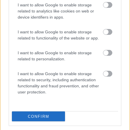
luogo è grande.
I want to allow Google to enable storage
related to analytics like cookies on web or
device identifiers in apps.
Accoglienza
Caratteristiche
Punto ristoro
Punto vendita
I want to allow Google to enable storage
related to functionality of the website or app.
01/07/2018 11:01
Dastandre
I want to allow Google to enable storage
related to personalization.
Posto... almeno oggi non affollato. Un po'
rumoroso x strada di collegamento sotto
I want to allow Google to enable storage
campeggio. Confermo tutti i servizi
related to security, including authentication
functionality and fraud prevention, and other
Caratteristiche
Servizi
user protection.
29/11/2016 10:07
cecce22
CONFIRM
Un posto incantevole per gli amanti della