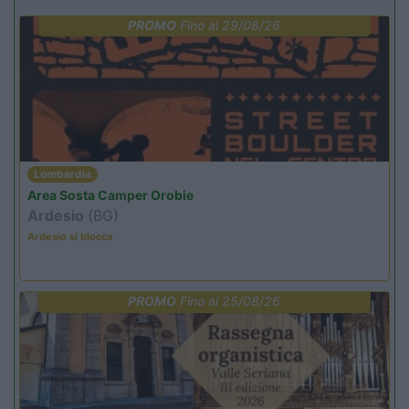
PROMO
Fino al 29/08/26
Lombardia
Area Sosta Camper Orobie
Ardesio
(BG)
Ardesio si blocca
PROMO
Fino al 25/08/26