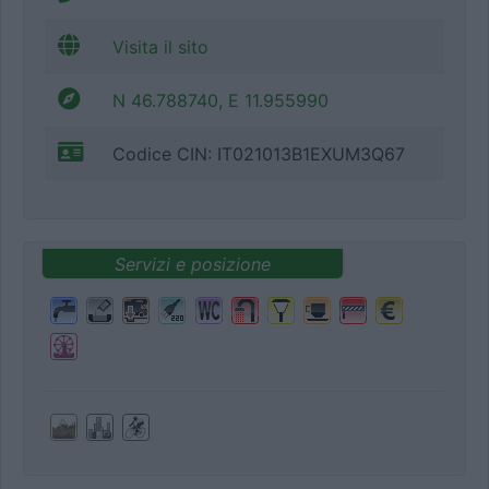
Visita il sito
N 46.788740, E 11.955990
Codice CIN: IT021013B1EXUM3Q67
Servizi e posizione