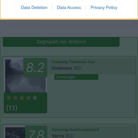
tranquillità
Data Deletion
Data Access
Privacy Policy
Caratteristiche
Segnalati nei dintorni
Camping Toblacher See
8.2
Dobbiaco
(BZ)
Campeggio
(11)
Camping Hotel Loewenhof
7.8
Varna
(BZ)